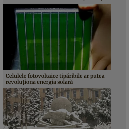
Celulele fotovoltaice tipăribile ar putea
revoluţiona energia solară