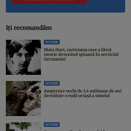
Iți recomandăm
ISTORIE
Mata Hari, curtezana care a făcut
istorie devenind spioană în serviciul
Germaniei
ISTORIE
Amprente vechi de 1,4 milioane de ani
dezvăluie o rudă uriașă a omului
ISTORIE