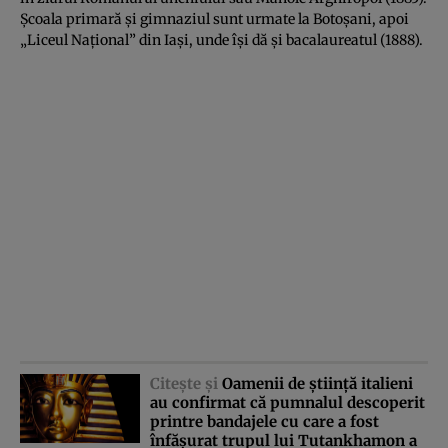
Şcoala primară şi gimnaziul sunt urmate la Botoşani, apoi
„Liceul Naţional” din Iaşi, unde îşi dă şi bacalaureatul (1888).
Citeşte şi
Oamenii de ştiinţă italieni
au confirmat că pumnalul descoperit
printre bandajele cu care a fost
înfăşurat trupul lui Tutankhamon a