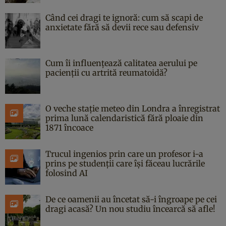
Când cei dragi te ignoră: cum să scapi de
anxietate fără să devii rece sau defensiv
Cum îi influențează calitatea aerului pe
pacienții cu artrită reumatoidă?
O veche stație meteo din Londra a înregistrat
prima lună calendaristică fără ploaie din
1871 încoace
Trucul ingenios prin care un profesor i-a
prins pe studenții care își făceau lucrările
folosind AI
De ce oamenii au încetat să-i îngroape pe cei
dragi acasă? Un nou studiu încearcă să afle!