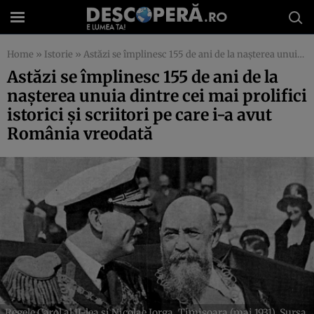
Home
»
Istorie
»
Astăzi se împlinesc 155 de ani de la naşterea unuia dintre cei mai prolifici istorici şi scriitori pe care i-a avut România vreodată
Astăzi se împlinesc 155 de ani de la
naşterea unuia dintre cei mai prolifici
istorici şi scriitori pe care i-a avut
România vreodată
Regele Carol al II-lea și Nicolae Iorga, Timișoara (mai 1931). Sursa