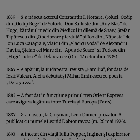
1859 – S-a născut actorul Constantin I. Nottara. (roluri: Oedip
din „Oedip Rege” de Sofocle, Don Salluste din „Ruy Blas” de
Hugo, bătrânul medic din Medicul în dilemă de Shaw, Ştefan
Tipătescu din „O scrisoare pierdută” şi Ion din „Năpasta” de
Ion Luca Caragiale, Vlaicu din „Vlacicu Vodă” de Alexandru
Davila, Ştefan cel Mare din „Apus de Soare” şi Tudose din
„Hagi Tudose” de Delavrancea) (m. 17 octombrie 1935).
1865 – A apărut, la Budapesta, revista „Familia”, fondată de
Iosif Vulcan. Aici a debutat şi Mihai Eminescu cu poezia
„De-aş avea”.
1883 – A fost dat în funcţiune primul tren Orient Express,
care asigura legătura între Turcia şi Europa (Paris).
1887 – S-a născut, la Chişinău, Leon Donici, prozator. A
publicat cu numele Leonid Dobronravov. (m. 26 mai 1926).
1893 – A încetat din viaţă Iuliu Popper, inginer şi explorator