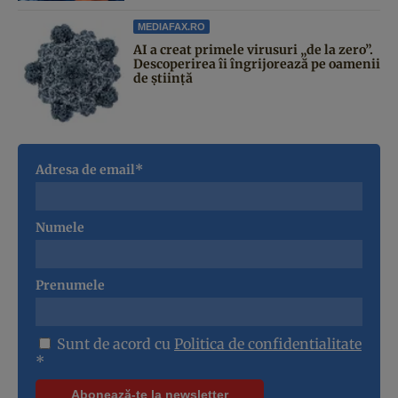
MEDIAFAX.RO
AI a creat primele virusuri „de la zero”.
Descoperirea îi îngrijorează pe oamenii
de știință
Adresa de email*
Numele
Prenumele
Sunt de acord cu
Politica de confidentialitate
*