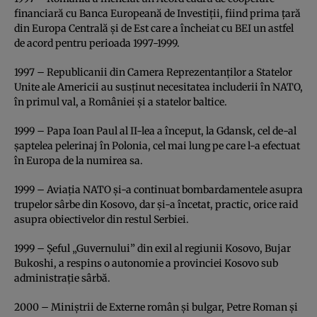
financiară cu Banca Europeană de Investiţii, fiind prima ţară
din Europa Centrală şi de Est care a încheiat cu BEI un astfel
de acord pentru perioada 1997-1999.
1997 – Republicanii din Camera Reprezentanţilor a Statelor
Unite ale Americii au susţinut necesitatea includerii în NATO,
în primul val, a României şi a statelor baltice.
1999 – Papa Ioan Paul al II-lea a început, la Gdansk, cel de-al
şaptelea pelerinaj în Polonia, cel mai lung pe care l-a efectuat
în Europa de la numirea sa.
1999 – Aviaţia NATO şi-a continuat bombardamentele asupra
trupelor sârbe din Kosovo, dar şi-a încetat, practic, orice raid
asupra obiectivelor din restul Serbiei.
1999 – Şeful „Guvernului” din exil al regiunii Kosovo, Bujar
Bukoshi, a respins o autonomie a provinciei Kosovo sub
administraţie sârbă.
2000 – Miniştrii de Externe român şi bulgar, Petre Roman şi