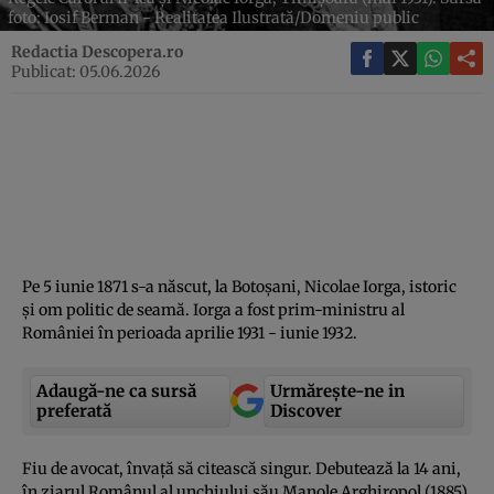
foto: Iosif Berman - Realitatea Ilustrată/Domeniu public
Redactia Descopera.ro
Publicat: 05.06.2026
Pe 5 iunie 1871 s-a născut, la Botoşani, Nicolae Iorga, istoric
şi om politic de seamă. Iorga a fost prim-ministru al
României în perioada aprilie 1931 - iunie 1932.
Adaugă-ne ca sursă
Urmărește-ne in
preferată
Discover
Fiu de avocat, învaţă să citească singur. Debutează la 14 ani,
în ziarul Românul al unchiului său Manole Arghiropol (1885).