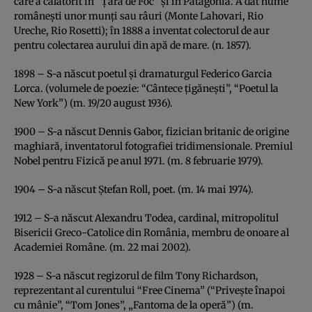
care a călătorit în ”Ţara de Foc” şi în Patagonia. A dat nume
româneşti unor munţi sau râuri (Monte Lahovari, Rio
Ureche, Rio Rosetti); în 1888 a inventat colectorul de aur
pentru colectarea aurului din apă de mare. (n. 1857).
1898 – S-a născut poetul şi dramaturgul Federico Garcia
Lorca. (volumele de poezie: “Cântece ţigăneşti”, “Poetul la
New York”) (m. 19/20 august 1936).
1900 – S-a născut Dennis Gabor, fizician britanic de origine
maghiară, inventatorul fotografiei tridimensionale. Premiul
Nobel pentru Fizică pe anul 1971. (m. 8 februarie 1979).
1904 – S-a născut Ştefan Roll, poet. (m. 14 mai 1974).
1912 – S-a născut Alexandru Todea, cardinal, mitropolitul
Bisericii Greco-Catolice din România, membru de onoare al
Academiei Române. (m. 22 mai 2002).
1928 – S-a născut regizorul de film Tony Richardson,
reprezentant al curentului “Free Cinema” (“Priveşte înapoi
cu mânie”, “Tom Jones”, „Fantoma de la operă”) (m.