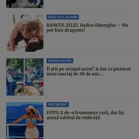
RAZI CU LACRIMI
BANCUL ZILEI. Badea Gheorghe: – Nu
pot face dragoste!
AVANTAJE.RO
Îl știi pe uriașul actor? A dat cu piciorul
unui mariaj de 38 de ani...
PROSPORT
FOTO. E de-o frumusețe rară, dar își
acuză iubitul de violență