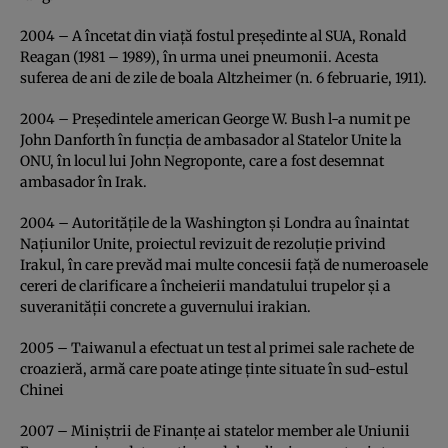
2004 – A încetat din viaţă fostul preşedinte al SUA, Ronald
Reagan (1981 – 1989), în urma unei pneumonii. Acesta
suferea de ani de zile de boala Altzheimer (n. 6 februarie, 1911).
2004 – Preşedintele american George W. Bush l-a numit pe
John Danforth în funcţia de ambasador al Statelor Unite la
ONU, în locul lui John Negroponte, care a fost desemnat
ambasador în Irak.
2004 – Autorităţile de la Washington şi Londra au înaintat
Naţiunilor Unite, proiectul revizuit de rezoluţie privind
Irakul, în care prevăd mai multe concesii faţă de numeroasele
cereri de clarificare a încheierii mandatului trupelor şi a
suveranităţii concrete a guvernului irakian.
2005 – Taiwanul a efectuat un test al primei sale rachete de
croazieră, armă care poate atinge ţinte situate în sud-estul
Chinei
2007 – Miniştrii de Finanţe ai statelor member ale Uniunii