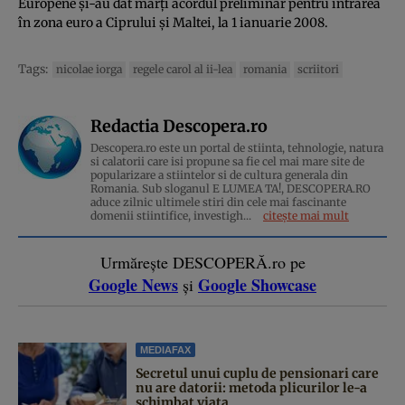
Europene şi-au dat marţi acordul preliminar pentru intrarea
în zona euro a Ciprului şi Maltei, la 1 ianuarie 2008.
Tags:
nicolae iorga
regele carol al ii-lea
romania
scriitori
Redactia Descopera.ro
Descopera.ro este un portal de stiinta, tehnologie, natura
si calatorii care isi propune sa fie cel mai mare site de
popularizare a stiintelor si de cultura generala din
Romania. Sub sloganul E LUMEA TA!, DESCOPERA.RO
aduce zilnic ultimele stiri din cele mai fascinante
domenii stiintifice, investigh...
citește mai mult
Urmărește DESCOPERĂ.ro pe
Google News
Google Showcase
și
MEDIAFAX
Secretul unui cuplu de pensionari care
nu are datorii: metoda plicurilor le-a
schimbat viața