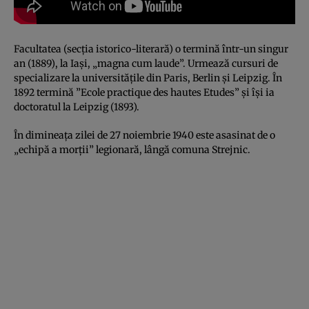
Facultatea (secţia istorico-literară) o termină într-un singur
an (1889), la Iaşi, „magna cum laude”. Urmează cursuri de
specializare la universităţile din Paris, Berlin şi Leipzig. În
1892 termină ”Ecole practique des hautes Etudes” şi îşi ia
doctoratul la Leipzig (1893).
În dimineaţa zilei de 27 noiembrie 1940 este asasinat de o
„echipă a morţii” legionară, lângă comuna Strejnic.