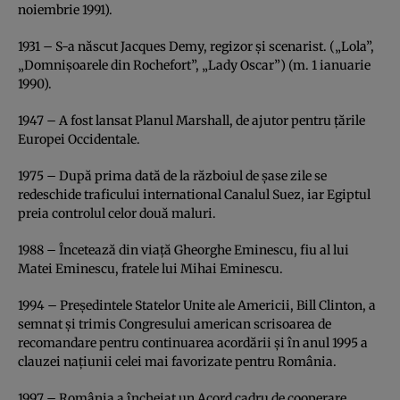
noiembrie 1991).
1931 – S-a născut Jacques Demy, regizor şi scenarist. („Lola”,
„Domnişoarele din Rochefort”, „Lady Oscar”) (m. 1 ianuarie
1990).
1947 – A fost lansat Planul Marshall, de ajutor pentru ţările
Europei Occidentale.
1975 – După prima dată de la războiul de şase zile se
redeschide traficului international Canalul Suez, iar Egiptul
preia controlul celor două maluri.
1988 – Încetează din viaţă Gheorghe Eminescu, fiu al lui
Matei Eminescu, fratele lui Mihai Eminescu.
1994 – Preşedintele Statelor Unite ale Americii, Bill Clinton, a
semnat şi trimis Congresului american scrisoarea de
recomandare pentru continuarea acordării şi în anul 1995 a
clauzei naţiunii celei mai favorizate pentru România.
1997 – România a încheiat un Acord cadru de cooperare