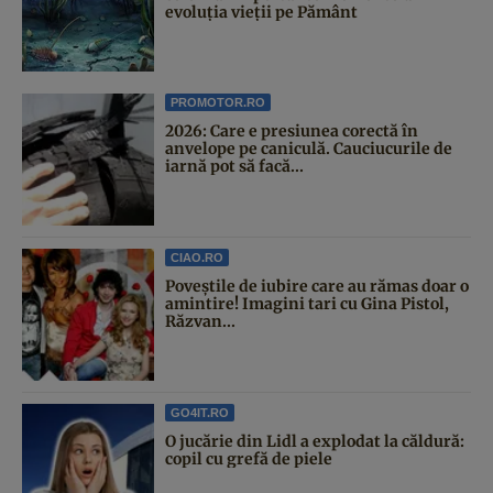
evoluția vieții pe Pământ
PROMOTOR.RO
2026: Care e presiunea corectă în
anvelope pe caniculă. Cauciucurile de
iarnă pot să facă...
CIAO.RO
Poveştile de iubire care au rămas doar o
amintire! Imagini tari cu Gina Pistol,
Răzvan...
GO4IT.RO
O jucărie din Lidl a explodat la căldură:
copil cu grefă de piele