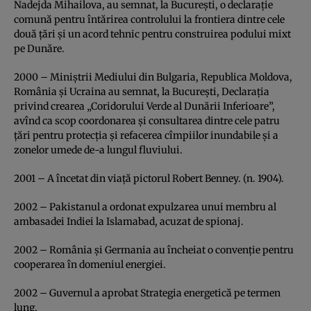
Nadejda Mihailova, au semnat, la Bucureşti, o declaraţie
comună pentru întărirea controlului la frontiera dintre cele
două ţări şi un acord tehnic pentru construirea podului mixt
pe Dunăre.
2000 – Miniştrii Mediului din Bulgaria, Republica Moldova,
România şi Ucraina au semnat, la Bucureşti, Declaraţia
privind crearea „Coridorului Verde al Dunării Inferioare”,
avînd ca scop coordonarea şi consultarea dintre cele patru
ţări pentru protecţia şi refacerea cîmpiilor inundabile şi a
zonelor umede de-a lungul fluviului.
2001 – A încetat din viaţă pictorul Robert Benney. (n. 1904).
2002 – Pakistanul a ordonat expulzarea unui membru al
ambasadei Indiei la Islamabad, acuzat de spionaj.
2002 – România şi Germania au încheiat o convenţie pentru
cooperarea în domeniul energiei.
2002 – Guvernul a aprobat Strategia energetică pe termen
lung.