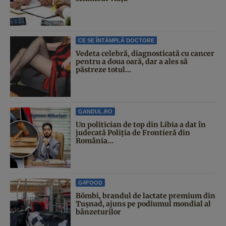
CE SE ÎNTÂMPLĂ DOCTORE
Vedeta celebră, diagnosticată cu cancer
pentru a doua oară, dar a ales să
păstreze totul...
GANDUL.RO
Un politician de top din Libia a dat în
judecată Poliția de Frontieră din
România...
G4FOOD
Bömbi, brandul de lactate premium din
Tușnad, ajuns pe podiumul mondial al
bânzeturilor