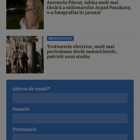
Antonela Pătruț, iubita mult mai
tânără a milionarului Arpad Paszkany,
s-a fotografiat în jacuzzi
MEDIAFAX.RO
Trotinetele electrice, mult mai
periculoase decât motocicletele,
potrivit unui studiu
Adresa de email*
Numele
Prenumele