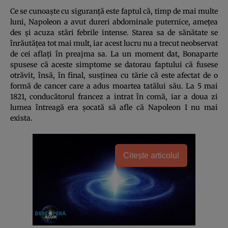
Ce se cunoaşte cu siguranţă este faptul că, timp de mai multe
luni, Napoleon a avut dureri abdominale puternice, ameţea
des şi acuza stări febrile intense. Starea sa de sănătate se
înrăutăţea tot mai mult, iar acest lucru nu a trecut neobservat
de cei aflaţi în preajma sa. La un moment dat, Bonaparte
spusese că aceste simptome se datorau faptului că fusese
otrăvit, însă, în final, susţinea cu tărie că este afectat de o
formă de cancer care a adus moartea tatălui său. La 5 mai
1821, conducătorul francez a intrat în comă, iar a doua zi
lumea întreagă era şocată să afle că Napoleon I nu mai
exista.
Citește articolul