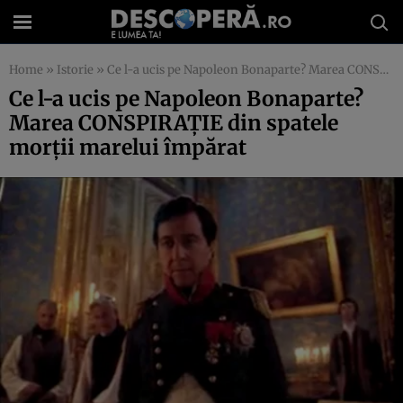
Home
»
Istorie
»
Ce l-a ucis pe Napoleon Bonaparte? Marea CONSPIRAŢIE din spatele morţii marelui împărat
Ce l-a ucis pe Napoleon Bonaparte?
Marea CONSPIRAŢIE din spatele
morţii marelui împărat