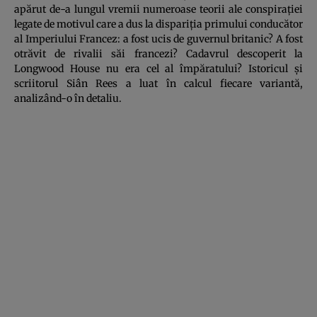
apărut de-a lungul vremii numeroase teorii ale conspiraţiei
legate de motivul care a dus la dispariţia primului conducător
al Imperiului Francez: a fost ucis de guvernul britanic? A fost
otrăvit de rivalii săi francezi? Cadavrul descoperit la
Longwood House nu era cel al împăratului? Istoricul şi
scriitorul Siân Rees a luat în calcul fiecare variantă,
analizând-o în detaliu.