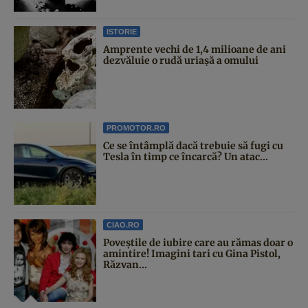
ISTORIE
Amprente vechi de 1,4 milioane de ani
dezvăluie o rudă uriașă a omului
PROMOTOR.RO
Ce se întâmplă dacă trebuie să fugi cu
Tesla în timp ce încarcă? Un atac...
CIAO.RO
Poveştile de iubire care au rămas doar o
amintire! Imagini tari cu Gina Pistol,
Răzvan...