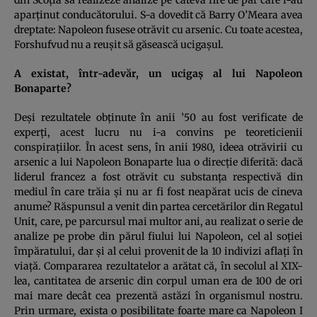
aparţinut conducătorului. S-a dovedit că Barry O’Meara avea
dreptate: Napoleon fusese otrăvit cu arsenic. Cu toate acestea,
Forshufvud nu a reuşit să găsească ucigaşul.
A existat, într-adevăr, un ucigaş al lui Napoleon
Bonaparte?
Deşi rezultatele obţinute în anii ’50 au fost verificate de
experţi, acest lucru nu i-a convins pe teoreticienii
conspiraţiilor. În acest sens, în anii 1980, ideea otrăvirii cu
arsenic a lui Napoleon Bonaparte lua o direcţie diferită: dacă
liderul francez a fost otrăvit cu substanţa respectivă din
mediul în care trăia şi nu ar fi fost neapărat ucis de cineva
anume? Răspunsul a venit din partea cercetărilor din Regatul
Unit, care, pe parcursul mai multor ani, au realizat o serie de
analize pe probe din părul fiului lui Napoleon, cel al soţiei
împăratului, dar şi al celui provenit de la 10 indivizi aflaţi în
viaţă. Compararea rezultatelor a arătat că, în secolul al XIX-
lea, cantitatea de arsenic din corpul uman era de 100 de ori
mai mare decât cea prezentă astăzi în organismul nostru.
Prin urmare, exista o posibilitate foarte mare ca Napoleon I