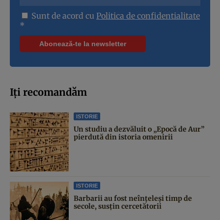
Sunt de acord cu
Politica de confidentialitate
*
Iți recomandăm
ISTORIE
Un studiu a dezvăluit o „Epocă de Aur”
pierdută din istoria omenirii
ISTORIE
Barbarii au fost neînțeleși timp de
secole, susțin cercetătorii