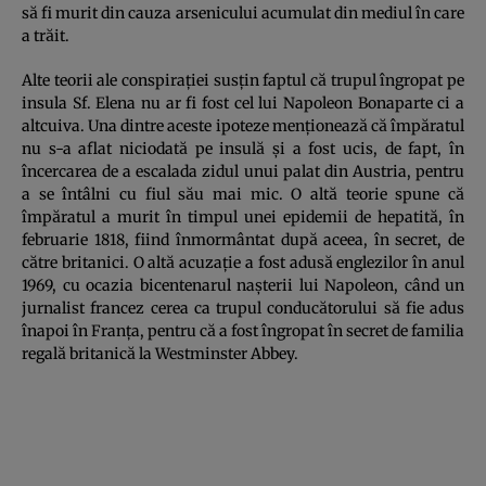
să fi murit din cauza arsenicului acumulat din mediul în care
a trăit.
Alte teorii ale conspiraţiei susţin faptul că trupul îngropat pe
insula Sf. Elena nu ar fi fost cel lui Napoleon Bonaparte ci a
altcuiva. Una dintre aceste ipoteze menţionează că împăratul
nu s-a aflat niciodată pe insulă şi a fost ucis, de fapt, în
încercarea de a escalada zidul unui palat din Austria, pentru
a se întâlni cu fiul său mai mic. O altă teorie spune că
împăratul a murit în timpul unei epidemii de hepatită, în
februarie 1818, fiind înmormântat după aceea, în secret, de
către britanici. O altă acuzaţie a fost adusă englezilor în anul
1969, cu ocazia bicentenarul naşterii lui Napoleon, când un
jurnalist francez cerea ca trupul conducătorului să fie adus
înapoi în Franţa, pentru că a fost îngropat în secret de familia
regală britanică la Westminster Abbey.