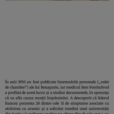
În anii 1950 au fost publicate însemnările personale (,,valet
de chambre”) ale lui Bonaparte, iar medicul Sten Forshufvud
a profitat de acest lucru şi a studiat documentele, în speranţa
că va afla cauza morţii împăratului. A descoperit că liderul
francez prezenta 28 dintre cele 31 de simptome asociate cu
otrăvirea cu arsenic şi a solicitat imediat unei universităţi
din Scoţia să realizeze analize pe câteva fire de păr care i-au