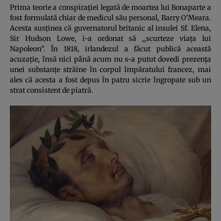
Prima teorie a conspiraţiei legată de moartea lui Bonaparte a
fost formulată chiar de medicul său personal, Barry O’Meara.
Acesta susţinea că guvernatorul britanic al insulei Sf. Elena,
Sir Hudson Lowe, i-a ordonat să ,,scurteze viaţa lui
Napoleon”. În 1818, irlandezul a făcut publică această
acuzaţie, însă nici până acum nu s-a putut dovedi prezenţa
unei substanţe străine în corpul împăratului francez, mai
ales că acesta a fost depus în patru sicrie îngropate sub un
strat consistent de piatră.