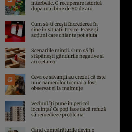
interbelic. O recuperare istorică
după mai bine de 80 de ani
Cum să-ți crești încrederea în
sine în situații toxice. Fraze și
acțiuni care chiar te pot ajuta
Scenariile minții. Cum să îți
stăpânești gândurile negative și
anxietatea
Ceva ce savanții au crezut că este
unic oamenilor tocmai a fost
observat și la maimuțe
Vecinul îți pune în pericol
locuința? Ce poți face dacă refuză
să remedieze problema
Când cumpărăturile devin o