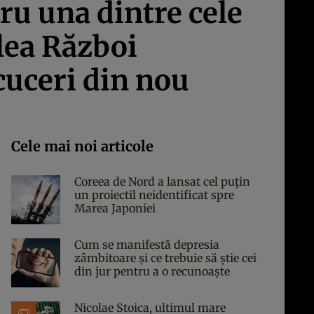
ru una dintre cele
lea Război
cuceri din nou
Cele mai noi articole
Coreea de Nord a lansat cel puțin
un proiectil neidentificat spre
Marea Japoniei
Cum se manifestă depresia
zâmbitoare și ce trebuie să știe cei
din jur pentru a o recunoaște
Nicolae Stoica, ultimul mare