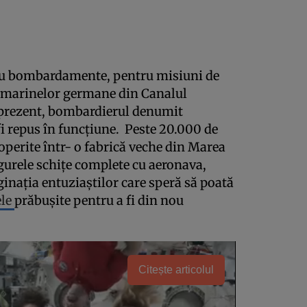
tru bombardamente, pentru misiuni de
ubmarinelor germane din Canalul
 prezent, bombardierul denumit
 repus în funcţiune. Peste 20.000 de
operite într- o fabrică veche din Marea
ngurele schiţe complete cu aeronava,
naţia entuziaştilor care speră să poată
ele
prăbuşite pentru a fi din nou
Citește articolul