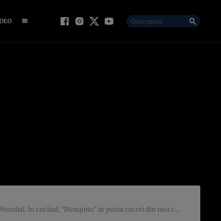
IDEO
ndial. În curând, ”Mosquito” ar putea cuceri din nou cerul