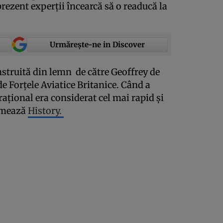
rezent experţii încearcă să o readucă la
Urmărește-ne in Discover
struită din lemn de către Geoffrey de
de Forţele Aviatice Britanice. Când a
aţional era considerat cel mai rapid şi
ormează
History.