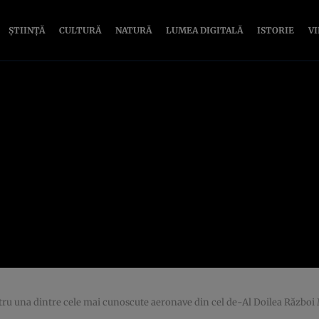
ȘTIINȚĂ
CULTURĂ
NATURĂ
LUMEA DIGITALĂ
ISTORIE
V
tru una dintre cele mai cunoscute aeronave din cel de-Al Doilea Război Mo