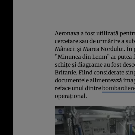
Aeronava a fost utilizată pen
cercetare sau de urmărire a s
Mânecii şi Marea Nordului. În
”Minunea din Lemn” ar putea fi
schiţe şi diagrame au fost desc
Britanie. Fiind considerate si
documentele alimentează imagi
reface unul dintre
bombardier
operaţional.