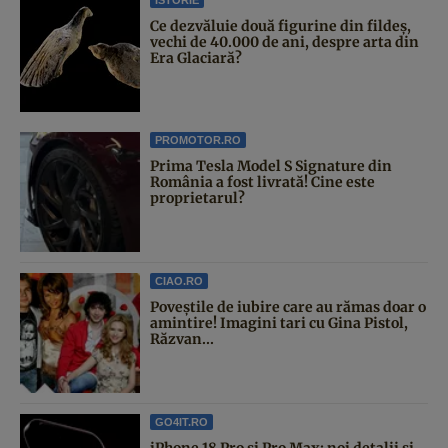
Ce dezvăluie două figurine din fildeș,
vechi de 40.000 de ani, despre arta din
Era Glaciară?
PROMOTOR.RO
Prima Tesla Model S Signature din
România a fost livrată! Cine este
proprietarul?
CIAO.RO
Poveştile de iubire care au rămas doar o
amintire! Imagini tari cu Gina Pistol,
Răzvan...
GO4IT.RO
iPhone 18 Pro și Pro Max: noi detalii și