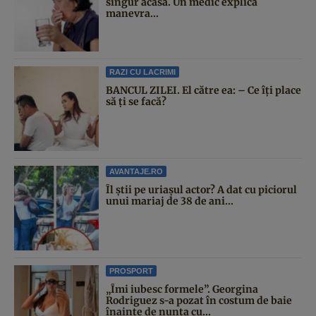
singur acasă. Un medic explică
manevra...
RAZI CU LACRIMI
BANCUL ZILEI. El către ea: – Ce îți place
să ți se facă?
AVANTAJE.RO
Îl știi pe uriașul actor? A dat cu piciorul
unui mariaj de 38 de ani...
PROSPORT
„Îmi iubesc formele”. Georgina
Rodriguez s-a pozat în costum de baie
înainte de nunta cu...