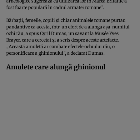
arheologice sugerează că utilizarea lor în Marea Britanie a
fost foarte populară în cadrul armatei romane”.
Bărbații, femeile, copiii și chiar animalele romane purtau
pandantive ca acesta, într-un efort de a alunga așa-numitul
ochi rău, a spus Cyril Dumas, un savant la Musée Yves
Brayer, care a cercetat și a scris despre aceste artefacte.
„Această amuletă ar combate efectele ochiului rău, o
personificare a ghinionului”, a declarat Dumas.
Amulete care alungă ghinionul