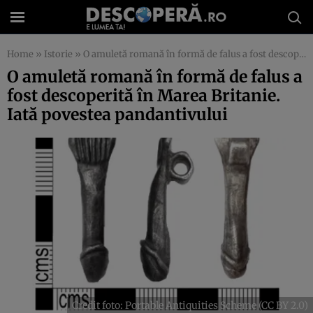
Home
»
Istorie
»
O amuletă romană în formă de falus a fost descoperită în Marea Britanie. Iată povestea pandantivului
O amuletă romană în formă de falus a
fost descoperită în Marea Britanie.
Iată povestea pandantivului
Credit foto: Portable Antiquities Scheme (CC BY 2.0)