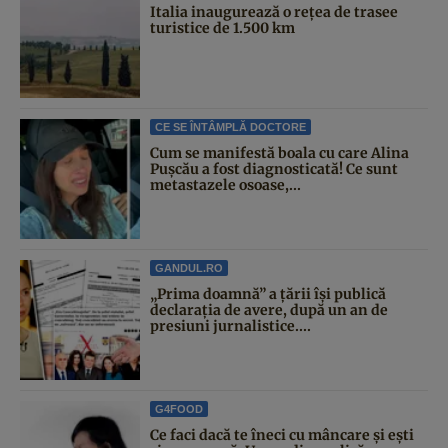
Italia inaugurează o rețea de trasee
turistice de 1.500 km
CE SE ÎNTÂMPLĂ DOCTORE
Cum se manifestă boala cu care Alina
Pușcău a fost diagnosticată! Ce sunt
metastazele osoase,...
GANDUL.RO
„Prima doamnă” a țării își publică
declarația de avere, după un an de
presiuni jurnalistice....
G4FOOD
Ce faci dacă te îneci cu mâncare și ești