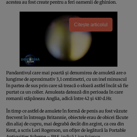
acestea au fost create pentru a feri oamenii de ghinion.
Citește articolul
Pandantivul care mai poartă și denumirea de amuletă are o
lungime de aproximativ 3,1 centimetri, cu un inel minuscul
în partea de sus prin care să treacă o sfoară astfel încât să fie
purtat ca un colier. Amuleata datează din perioada în care
romanii stăpâneau Anglia, adică între 42 și 410 d.Hr.
În timp ce astfel de amulete în formă de penis au fost văzute
frecvent în întreaga Britannie, obiectele erau de obicei făcute
din aliaj de cupru, mai degrabă decât din argint, ca cea din
Kent, a scris Lori Rogerson, un ofițer de legătură la Portable
Antiquities Scheme – PAS,
indică Live Science.