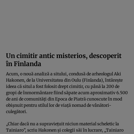
Un cimitir antic misterios, descoperit
în Finlanda
Acum, o nouă analiză a sitului, condusă de arheologul Aki
Hakonen, de la Universitatea din Oulu (Finlanda), întărește
ideea că situl a fost folosit drept cimitir, cu până la 200 de
gropi de înmormântare fiind săpate acum aproximativ 6.500
de ani de comunități din Epoca de Piatră cunoscute în mod
obișnuit pentru stilul lor de viață nomad de vânători-
culegători.
„Chiar dacă nu a supraviețuit niciun material scheletic la
Tainiaro”, scriu Hakonen și colegii săi în lucrare, „Tainiaro