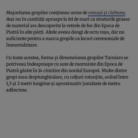
Majoritatea gropilor conțineau urme de
cenușă și cărbune
,
deși nu în cantități aproape la fel de mari ca straturile groase
de material ars descoperite la vetrele de foc din Epoca de
Piatră în alte părți. Altele aveau dungi de ocru roșu, dar nu
suficiente pentru a marca gropile ca locuri ceremoniale de
înmormântare.
Cu toate acestea, forma și dimensiunea gropilor Tainiaro se
potriveau îndeaproape cu sute de morminte din Epoca de
Piatră găsite în 14 cimitire din nordul Europei. Multe dintre
gropi erau dreptunghiulare, cu colțuri rotunjite, având între
1,5 și 2 metri lungime și aproximativ jumătate de metru
adâncime.