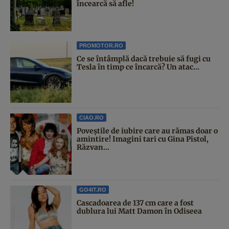
încearcă să afle!
PROMOTOR.RO
Ce se întâmplă dacă trebuie să fugi cu
Tesla în timp ce încarcă? Un atac...
CIAO.RO
Poveştile de iubire care au rămas doar o
amintire! Imagini tari cu Gina Pistol,
Răzvan...
GO4IT.RO
Cascadoarea de 137 cm care a fost
dublura lui Matt Damon în Odiseea