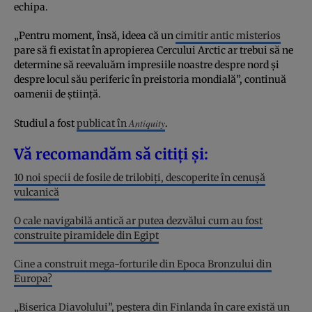
echipa.
„Pentru moment, însă, ideea că un
cimitir antic misterios
pare să fi existat în apropierea Cercului Arctic ar trebui să ne
determine să reevaluăm impresiile noastre despre nord și
despre locul său periferic în preistoria mondială”, continuă
oamenii de știință.
Antiquity
Studiul a fost
publicat în
.
Vă recomandăm să citiți și:
10 noi specii de fosile de trilobiți, descoperite în cenușă
vulcanică
O cale navigabilă antică ar putea dezvălui cum au fost
construite piramidele din Egipt
Cine a construit mega-forturile din Epoca Bronzului din
Europa?
„Biserica Diavolului”, peștera din Finlanda în care există un