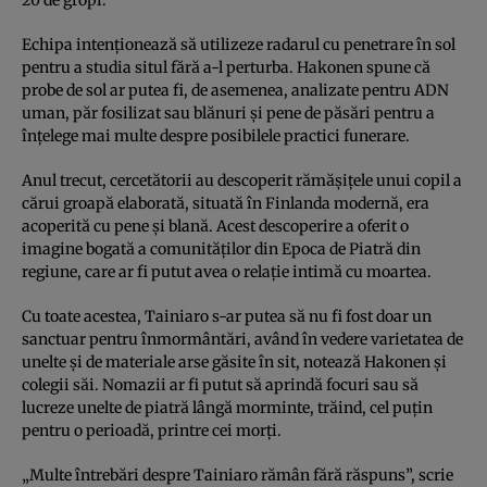
Echipa intenționează să utilizeze radarul cu penetrare în sol
pentru a studia situl fără a-l perturba. Hakonen spune că
probe de sol ar putea fi, de asemenea, analizate pentru ADN
uman, păr fosilizat sau blănuri și pene de păsări pentru a
înțelege mai multe despre posibilele practici funerare.
Anul trecut, cercetătorii au descoperit rămășițele unui copil a
cărui groapă elaborată, situată în Finlanda modernă, era
acoperită cu pene și blană. Acest descoperire a oferit o
imagine bogată a comunităților din Epoca de Piatră din
regiune, care ar fi putut avea o relație intimă cu moartea.
Cu toate acestea, Tainiaro s-ar putea să nu fi fost doar un
sanctuar pentru înmormântări, având în vedere varietatea de
unelte și de materiale arse găsite în sit, notează Hakonen și
colegii săi. Nomazii ar fi putut să aprindă focuri sau să
lucreze unelte de piatră lângă morminte, trăind, cel puțin
pentru o perioadă, printre cei morți.
„Multe întrebări despre Tainiaro rămân fără răspuns”, scrie