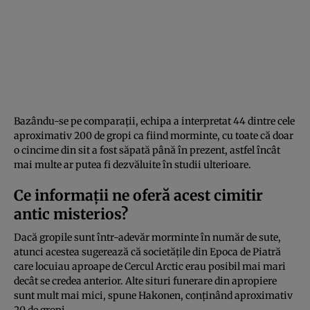
Bazându-se pe comparații, echipa a interpretat 44 dintre cele
aproximativ 200 de gropi ca fiind morminte, cu toate că doar
o cincime din sit a fost săpată până în prezent, astfel încât
mai multe ar putea fi dezvăluite în studii ulterioare.
Ce informații ne oferă acest cimitir
antic misterios?
Dacă gropile sunt într-adevăr morminte în număr de sute,
atunci acestea sugerează că societățile din Epoca de Piatră
care locuiau aproape de Cercul Arctic erau posibil mai mari
decât se credea anterior. Alte situri funerare din apropiere
sunt mult mai mici, spune Hakonen, conținând aproximativ
20 de gropi.