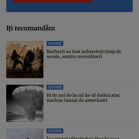
Iți recomandăm
ISTORIE
Barbarii au fost neînțeleși timp de
secole, susțin cercetătorii
ISTORIE
81 de ani de la cel de-al doilea atac
nuclear lansat de americani
ISTORIE
Începutul sfârşitului: Ziua în care