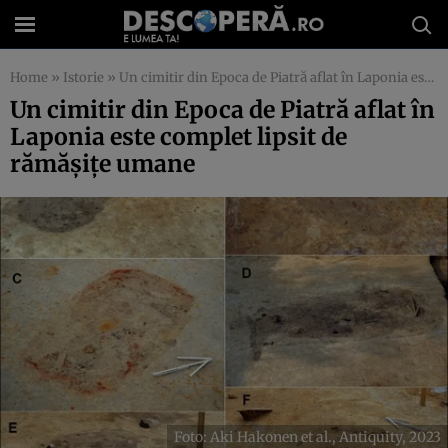
Home
»
Istorie
»
Un cimitir din Epoca de Piatră aflat în Laponia este complet lipsit de rămășițe umane
Un cimitir din Epoca de Piatră aflat în
Laponia este complet lipsit de
rămășițe umane
Foto: Aki Hakonen et al., Antiquity, 2023