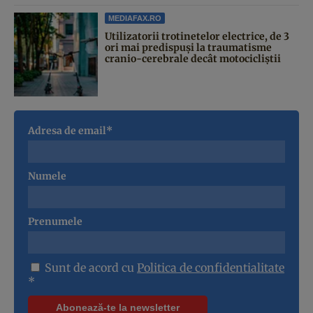
MEDIAFAX.RO
Utilizatorii trotinetelor electrice, de 3
ori mai predispuși la traumatisme
cranio-cerebrale decât motocicliștii
Adresa de email*
Numele
Prenumele
Sunt de acord cu
Politica de confidentialitate
*