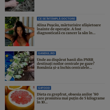
CE SE ÎNTÂMPLĂ DOCTORE
Alina Pușcău, mărturisire sfâșietoare
înainte de operație. A fost
diagnosticată cu cancer la sân în...
GANDUL.RO
Unde au dispărut banii din PNRR
destinați noilor centrale pe gaze?
România și-a închis centralele...
G4FOOD
Dieta cu grepfrut, obsesia anilor ’80
care promitea mai puțin de 5 kilograme
în 10...