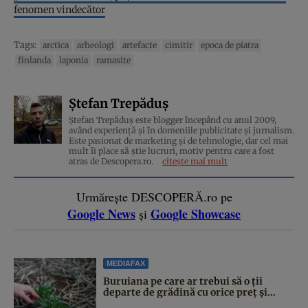
fenomen vindecător
Tags:
arctica
arheologi
artefacte
cimitir
epoca de piatra
finlanda
laponia
ramasite
Ștefan Trepăduș
Ștefan Trepăduș este blogger începând cu anul 2009,
având experiență și în domeniile publicitate și jurnalism.
Este pasionat de marketing și de tehnologie, dar cel mai
mult îi place să știe lucruri, motiv pentru care a fost
atras de Descopera.ro.
citește mai mult
Urmărește DESCOPERĂ.ro pe
Google News
Google Showcase
și
MEDIAFAX
Buruiana pe care ar trebui să o ții
departe de grădină cu orice preț și...