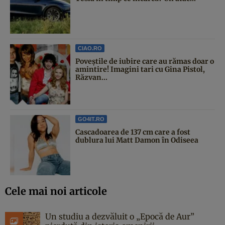
CIAO.RO
Poveştile de iubire care au rămas doar o
amintire! Imagini tari cu Gina Pistol,
Răzvan...
GO4IT.RO
Cascadoarea de 137 cm care a fost
dublura lui Matt Damon în Odiseea
Cele mai noi articole
Un studiu a dezvăluit o „Epocă de Aur”