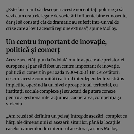
„Este fascinant să descoperi aceste noi entități politice și să
vezi cum erau ele legate de societăți influente bine cunoscute,
dar și să constați cât de dramatic au suferit într-un val de
crize care a lovit această regiune extinsă”, spune Molloy.
Un centru important de inovație,
politică și comerț
Aceste societăți pun la îndoială multe aspecte ale preistoriei
europene și par să fi fost un centru important de inovație,
politică și comerț în perioada 1500-1200 î.Hr. Cercetătorii
descriu aceste comunități ca fiind interdependente și strâns
împletite, operând la un nivel aproape total-teritorial, cu
instituții sociale complexe și structuri de putere conexe
pentru a gestiona interacțiunea, cooperarea, competiția și
violența.
„Am reușit să definim un peisaj întreg de așezări, complet cu
hărți ale dimensiunii și așezării siturilor, până la locațiile
caselor oamenilor din interiorul acestora”, a spus Molloy.