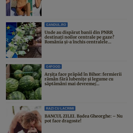
GANDUL.RO
Unde au dispărut banii din PNRR
destinați noilor centrale pe gaze?
România și-a închis centralele...
G4FOOD
Arșița face prăpăd în Bihor: fermierii
rămân fără lubenițe și legume cu
săptămâni mai devreme/...
RAZI CU LACRIMI
BANCUL ZILEI. Badea Gheorghe: – Nu
pot face dragoste!