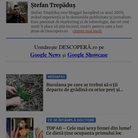
Ștefan Trepăduș
Ștefan Trepăduș este blogger începând cu anul 2009,
având experiență și în domeniile publicitate și jurnalism.
Este pasionat de marketing și de tehnologie, dar cel mai
mult îi place să știe lucruri, motiv pentru care a fost
atras de Descopera.ro.
citește mai mult
Urmărește DESCOPERĂ.ro pe
Google News
Google Showcase
și
MEDIAFAX
Buruiana pe care ar trebui să o ții
departe de grădină cu orice preț și...
CE SE ÎNTÂMPLĂ DOCTORE
TOP 40 – Cele mai sexy femei din lume!
Ce dietă ține ocupanta primului loc