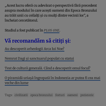
„Acest lucru oferă cu adevărat o perspectivă fără precedent
asupra modului în care acești oameni din Epoca Bronzului
au trăit unii cu ceilalți și cu mulți dintre vecinii lor”, a
încheiat cercetătorul.
PLOS ONE
Studiul a fost publicat în
.
Vă recomandăm să citiți și:
Au descoperit arheologii Arca lui Noe?
Nemrut Dagi și sanctuarul populat cu statui
Test de cultură generală. Când a descoperit omul focul?
O piramidă uriașă îngropată în Indonezia ar putea fi cea mai
veche din lume
Tags:
civilizatii
epoca bronzului
forturi
oameni
preistorie