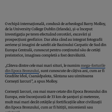
O echipă internațională, condusă de arheologul Barry Molloy,
de la University College Dublin (Irlanda), și-a început
investigația pe teren efectuând cercetări, excavări și
prospecțiuni geofizice. Dar abia când au integrat fotografii
aeriene și imagini de satelit ale Bazinului Carpatic de Sud din
Europa Centrală, cunoscut pentru conținutul său de cetăți
preistorice, imaginea completă a fost dezvăluită.
„Câteva dintre cele mai mari situri, le numim
mega-forturile
din Epoca Bronzului
, sunt cunoscute de câțiva ani, cum ar fi
Gradište Iđoš, Csanádpalota, Sântana sau uimitoarea
Corneşti Iarcuri”, a spus Molloy.
Corneşti Iarcuri, cea mai mare cetate din Epoca Bronzului din
Europa, este înconjurată de 33 km de șanțuri și metereze,
mult mai mari decât cetățile și fortificațiile altor civilizații
din Epoca Bronzului, cum ar fi hitiții, micenienii sau