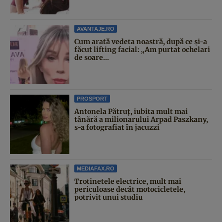
AVANTAJE.RO
Cum arată vedeta noastră, după ce și-a
făcut lifting facial: „Am purtat ochelari
de soare...
PROSPORT
Antonela Pătruț, iubita mult mai
tânără a milionarului Arpad Paszkany,
s-a fotografiat în jacuzzi
MEDIAFAX.RO
Trotinetele electrice, mult mai
periculoase decât motocicletele,
potrivit unui studiu