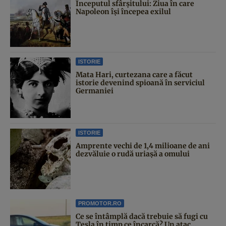
Începutul sfârşitului: Ziua în care
Napoleon îşi începea exilul
ISTORIE
Mata Hari, curtezana care a făcut
istorie devenind spioană în serviciul
Germaniei
ISTORIE
Amprente vechi de 1,4 milioane de ani
dezvăluie o rudă uriașă a omului
PROMOTOR.RO
Ce se întâmplă dacă trebuie să fugi cu
Tesla în timp ce încarcă? Un atac...