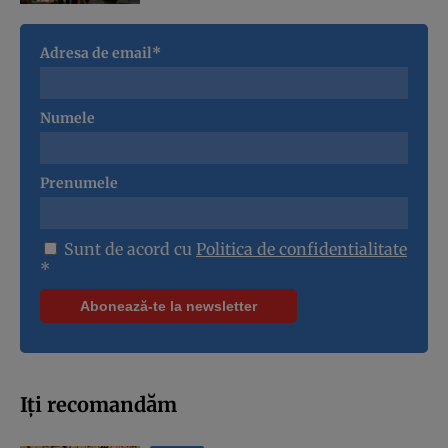
Adresa de email*
Numele
Prenumele
Sunt de acord cu
Politica de confidentialitate
*
Iți recomandăm