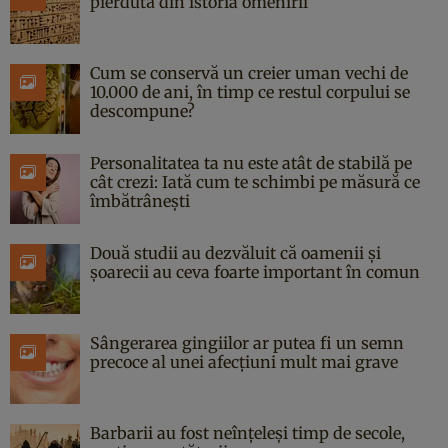
pierdută din istoria omenirii
Cum se conservă un creier uman vechi de
10.000 de ani, în timp ce restul corpului se
descompune?
Personalitatea ta nu este atât de stabilă pe
cât crezi: Iată cum te schimbi pe măsură ce
îmbătrânești
Două studii au dezvăluit că oamenii și
șoarecii au ceva foarte important în comun
Sângerarea gingiilor ar putea fi un semn
precoce al unei afecțiuni mult mai grave
Barbarii au fost neînțeleși timp de secole,