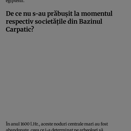
egiptenii.
De ce nu s-au prăbușit la momentul
respectiv societățile din Bazinul
Carpatic?
În anul 1600 î.Hr., aceste noduri centrale mari au fost
abandonate, ceea ce i-a determinat pe arheologi să