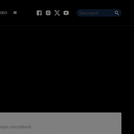
IDEO
sțin cercetătorii