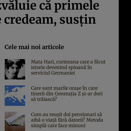
zvăluie că primele
e credeam, susțin
Cele mai noi articole
Mata Hari, curtezana care a făcut
istorie devenind spioană în
serviciul Germaniei
Care sunt marile orașe în care
tinerii din Generația Z și-ar dori
să trăiască?
Cum au reușit doi pensionari să
aibă o viață fără datorii? Metoda
simplă care face minuni