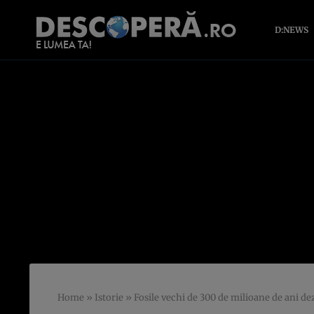
D:NEWS
Home
»
Istorie
»
Fosile vechi de 300 de milioane de ani de