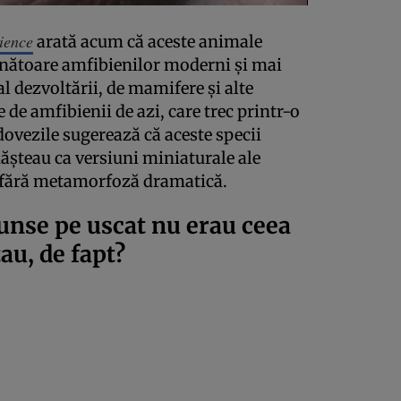
ience
arată acum că aceste animale
nătoare amfibienilor moderni și mai
al dezvoltării, de mamifere și alte
 de amfibienii de azi, care trec printr-o
dovezile sugerează că aceste specii
nășteau ca versiuni miniaturale ale
v, fără metamorfoză dramatică.
unse pe uscat nu erau ceea
au, de fapt?