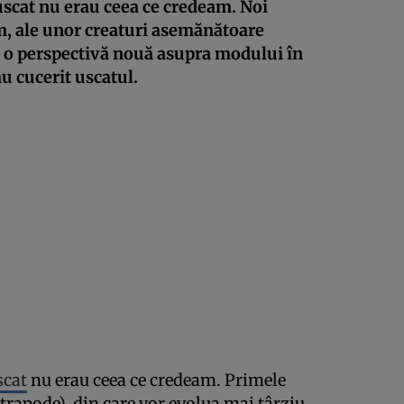
uscat nu erau ceea ce credeam. Noi
, ale unor creaturi asemănătoare
ră o perspectivă nouă asupra modului în
au cucerit uscatul.
scat
nu erau ceea ce credeam. Primele
trapode), din care vor evolua mai târziu