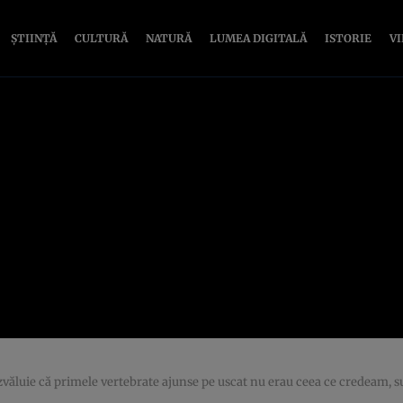
ȘTIINȚĂ
CULTURĂ
NATURĂ
LUMEA DIGITALĂ
ISTORIE
V
zvăluie că primele vertebrate ajunse pe uscat nu erau ceea ce credeam, su