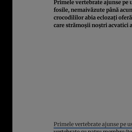
Primele vertebrate ajunse pe 
fosile, nemaivăzute până acum
crocodililor abia eclozați ofe
care strămoșii noștri acvatici 
Primele vertebrate ajunse pe u
vertebrate cu patru membre (te