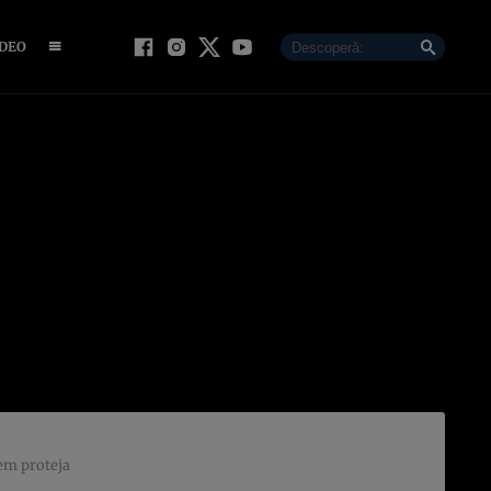
IDEO
em proteja