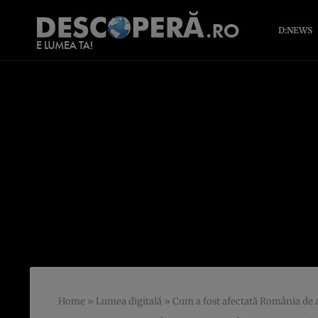
D:NEWS
Home
»
Lumea digitală
»
Cum a fost afectată România de a