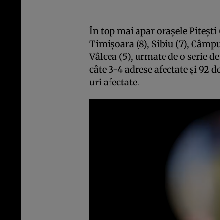
În top mai apar oraşele Piteşti (
Timişoara (8), Sibiu (7), Câmp
Vâlcea (5), urmate de o serie de
câte 3-4 adrese afectate şi 92 d
uri afectate.