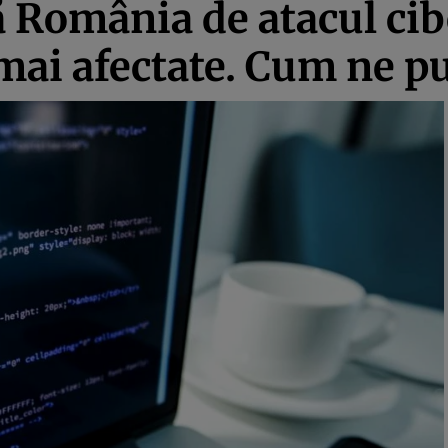
ă România de atacul ci
 mai afectate. Cum ne p