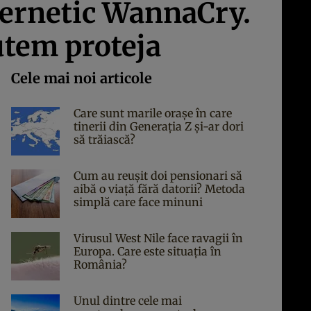
bernetic WannaCry.
utem proteja
Cele mai noi articole
Care sunt marile orașe în care
tinerii din Generația Z și-ar dori
să trăiască?
Cum au reușit doi pensionari să
aibă o viață fără datorii? Metoda
simplă care face minuni
Virusul West Nile face ravagii în
Europa. Care este situația în
România?
Unul dintre cele mai