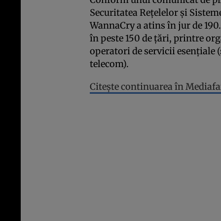
Securitatea Reţelelor şi Siste
WannaCry a atins în jur de 19
în peste 150 de ţări, printre or
operatori de servicii esenţiale 
telecom).
Citeşte continuarea în Mediafa