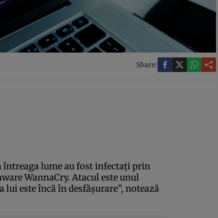
Share:
in întreaga lume au fost infectaţi prin
ware WannaCry. Atacul este unul
a lui este încă în desfăşurare”, notează