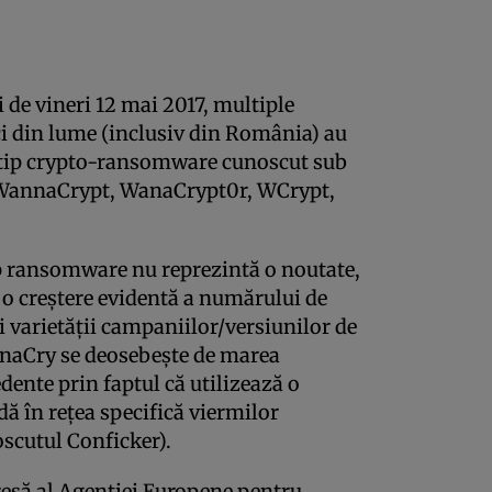
i de vineri 12 mai 2017, multiple
ici din lume (inclusiv din România) au
e tip crypto-ransomware cunoscut sub
WannaCrypt, WanaCrypt0r, WCrypt,
p ransomware nu reprezintă o noutate,
 o creştere evidentă a numărului de
şi varietăţii campaniilor/versiunilor de
nnaCry se deosebeşte de marea
ente prin faptul că utilizează o
dă în reţea specifică viermilor
scutul Conficker).
să al Agenţiei Europene pentru