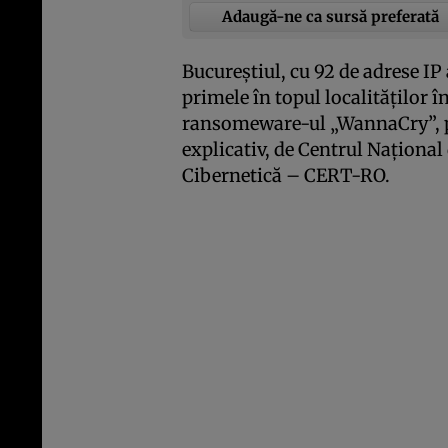
Adaugă-ne ca sursă preferată
Bucureştiul, cu 92 de adrese IP a
primele în topul localităţilor î
ransomeware-ul „WannaCry”, pr
explicativ, de Centrul Naţional
Cibernetică – CERT-RO.