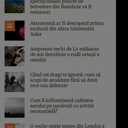
spectaculoase puncte de
belvedere din România va fi
restaurat
Astronomii ar fi descoperit prima
exolună din afara Sistemului
Solar
Amprente vechi de 1,4 milioane
de ani dezvăluie o rudă uriașă a
omului
Când cei dragi te ignoră: cum să
scapi de anxietate fără să devii
rece sau defensiv
Cum îi influențează calitatea
aerului pe pacienții cu artrită
reumatoidă?
O veche stație meteo din Londra a