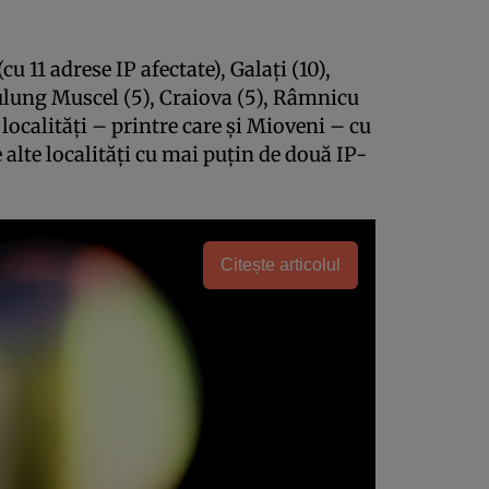
cu 11 adrese IP afectate), Galaţi (10),
ulung Muscel (5), Craiova (5), Râmnicu
 localităţi – printre care şi Mioveni – cu
e alte localităţi cu mai puţin de două IP-
Citește articolul