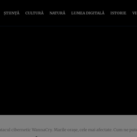
ȘTIINȚĂ
CULTURĂ
NATURĂ
LUMEA DIGITALĂ
ISTORIE
V
tacul cibernetic WannaCry. Marile oraşe, cele mai afectate. Cum ne put