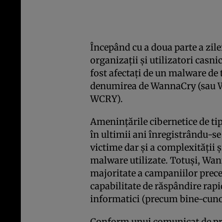
Începând cu a doua parte a zile
organizaţii şi utilizatori casn
fost afectaţi de un malware d
denumirea de WannaCry (sau 
WCRY).
Ameninţările cibernetice de ti
în ultimii ani înregistrându-se
victime dar şi a complexităţii 
malware utilizate. Totuşi, Wa
majoritate a campaniilor preced
capabilitate de răspândire rapi
informatici (precum bine-cuno
Conform unui comunicat de pre