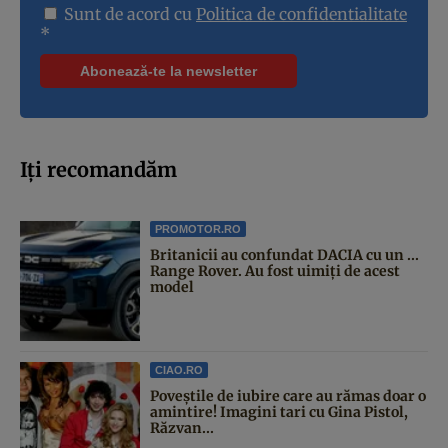
Sunt de acord cu
Politica de confidentialitate
*
Iți recomandăm
PROMOTOR.RO
Britanicii au confundat DACIA cu un ...
Range Rover. Au fost uimiți de acest
model
CIAO.RO
Poveştile de iubire care au rămas doar o
amintire! Imagini tari cu Gina Pistol,
Răzvan...