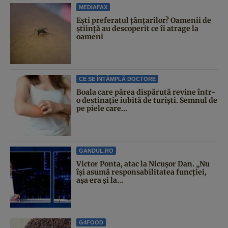
MEDIAFAX
Ești preferatul țânțarilor? Oamenii de
știință au descoperit ce îi atrage la
oameni
CE SE ÎNTÂMPLĂ DOCTORE
Boala care părea dispărută revine într-
o destinație iubită de turiști. Semnul de
pe piele care...
GANDUL.RO
Victor Ponta, atac la Nicușor Dan. „Nu
își asumă responsabilitatea funcției,
așa era și la...
G4FOOD