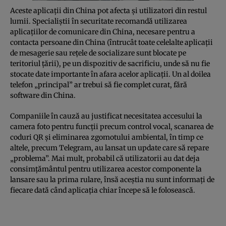
Aceste aplicaţii din China pot afecta şi utilizatori din restul
lumii. Specialiştii în securitate recomandă utilizarea
aplicaţiilor de comunicare din China, necesare pentru a
contacta persoane din China (întrucât toate celelalte aplicaţii
de mesagerie sau reţele de socializare sunt blocate pe
teritoriul ţării), pe un dispozitiv de sacrificiu, unde să nu fie
stocate date importante în afara acelor aplicaţii. Un al doilea
telefon „principal” ar trebui să fie complet curat, fără
software din China.
Companiile în cauză au justificat necesitatea accesului la
camera foto pentru funcţii precum control vocal, scanarea de
coduri QR şi eliminarea zgomotului ambiental, în timp ce
altele, precum Telegram, au lansat un update care să repare
„problema”. Mai mult, probabil că utilizatorii au dat deja
consimţământul pentru utilizarea acestor componente la
lansare sau la prima rulare, însă aceştia nu sunt informaţi de
fiecare dată când aplicaţia chiar începe să le folosească.