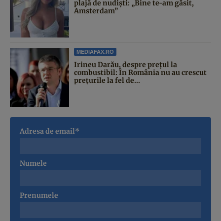
plajă de nudiști: „Bine te-am găsit,
Amsterdam”
MEDIAFAX.RO
Irineu Darău, despre prețul la
combustibil: În România nu au crescut
prețurile la fel de...
Adresa de email*
Numele
Prenumele