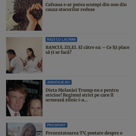
Cafeaua s-ar putea scumpi din nou din
cauza stocurilor reduse
RAZI CU LACRIMI
BANCUL ZILEI. El către ea: – Ce îți place
să ți se facă?
AVANTAJE.RO
Dieta Melaniei Trump nu e pentru
oricine! Regimul strict pe care îl
urmează zilnic i-a...
PROSPORT
Prezentatoarea TV, postare despre o