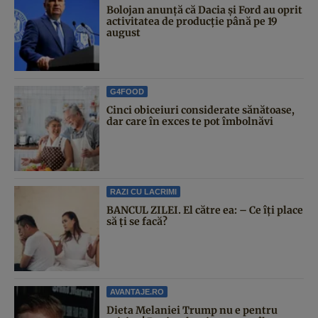
Bolojan anunță că Dacia și Ford au oprit
activitatea de producție până pe 19
august
G4FOOD
Cinci obiceiuri considerate sănătoase,
dar care în exces te pot îmbolnăvi
RAZI CU LACRIMI
BANCUL ZILEI. El către ea: – Ce îți place
să ți se facă?
AVANTAJE.RO
Dieta Melaniei Trump nu e pentru