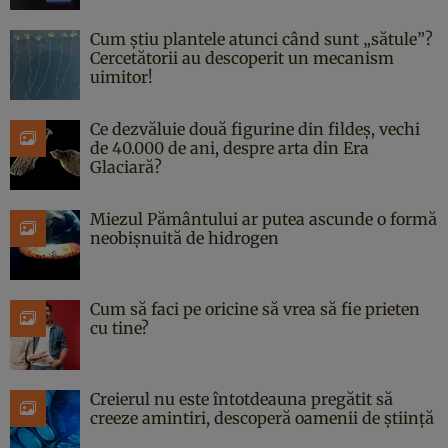
Cum știu plantele atunci când sunt „sătule”?
Cercetătorii au descoperit un mecanism
uimitor!
Ce dezvăluie două figurine din fildeș, vechi
de 40.000 de ani, despre arta din Era
Glaciară?
Miezul Pământului ar putea ascunde o formă
neobișnuită de hidrogen
Cum să faci pe oricine să vrea să fie prieten
cu tine?
Creierul nu este întotdeauna pregătit să
creeze amintiri, descoperă oamenii de știință