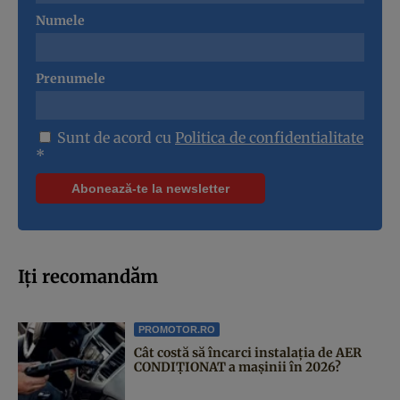
Numele
Prenumele
Sunt de acord cu
Politica de confidentialitate
*
Iți recomandăm
PROMOTOR.RO
Cât costă să încarci instalația de AER
CONDIȚIONAT a mașinii în 2026?