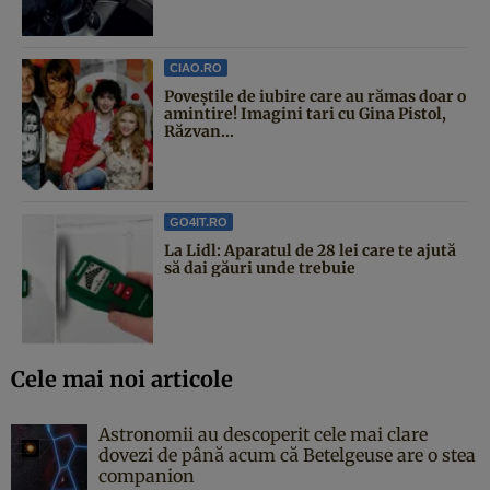
CIAO.RO
Poveştile de iubire care au rămas doar o
amintire! Imagini tari cu Gina Pistol,
Răzvan...
GO4IT.RO
La Lidl: Aparatul de 28 lei care te ajută
să dai găuri unde trebuie
Cele mai noi articole
Astronomii au descoperit cele mai clare
dovezi de până acum că Betelgeuse are o stea
companion