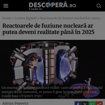
Home
»
Lumea digitală
»
Reactoarele de fuziune nucleară ar putea deveni realitate până în 2025
Reactoarele de fuziune nucleară ar
putea deveni realitate până în 2025
Un reactor de fuziune nucleară viabil- care să producă mai multă
energie decât consumă, ar putea fi gata în următorii cinci ani.
Credit foto: CFS/MIT-PSFC
Adrian Popovici