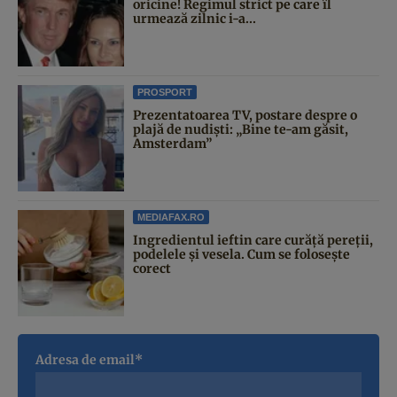
oricine! Regimul strict pe care îl
urmează zilnic i-a...
PROSPORT
Prezentatoarea TV, postare despre o
plajă de nudiști: „Bine te-am găsit,
Amsterdam”
MEDIAFAX.RO
Ingredientul ieftin care curăță pereții,
podelele și vesela. Cum se folosește
corect
Adresa de email*