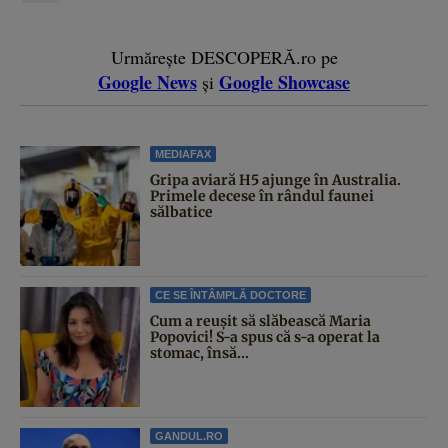
Urmărește DESCOPERĂ.ro pe
Google News
Google Showcase
și
MEDIAFAX
Gripa aviară H5 ajunge în Australia.
Primele decese în rândul faunei
sălbatice
CE SE ÎNTÂMPLĂ DOCTORE
Cum a reușit să slăbească Maria
Popovici! S-a spus că s-a operat la
stomac, însă...
GANDUL.RO