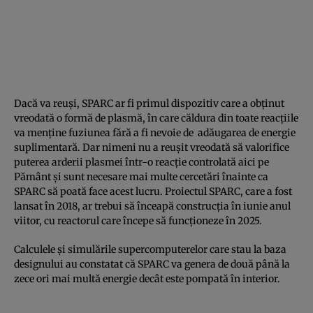
Dacă va reuși, SPARC ar fi primul dispozitiv care a obținut
vreodată o formă de plasmă, în care căldura din toate reacțiile
va menține fuziunea fără a fi nevoie de adăugarea de energie
suplimentară. Dar nimeni nu a reușit vreodată să valorifice
puterea arderii plasmei într-o reacție controlată aici pe
Pământ și sunt necesare mai multe cercetări înainte ca
SPARC să poată face acest lucru. Proiectul SPARC, care a fost
lansat în 2018, ar trebui să înceapă construcția în iunie anul
viitor, cu reactorul care începe să funcționeze în 2025.
Calculele și simulările supercomputerelor care stau la baza
designului au constatat că SPARC va genera de două până la
zece ori mai multă energie decât este pompată în interior.