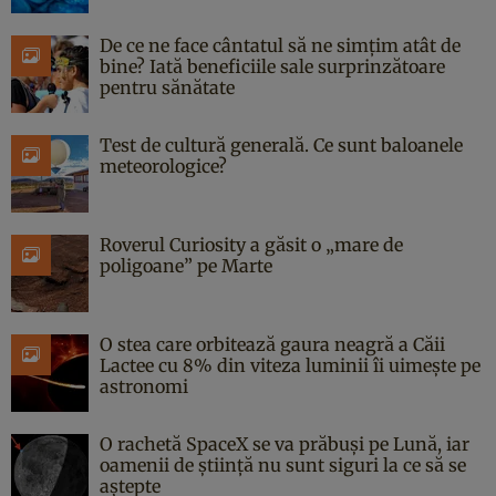
De ce ne face cântatul să ne simțim atât de
bine? Iată beneficiile sale surprinzătoare
pentru sănătate
Test de cultură generală. Ce sunt baloanele
meteorologice?
Roverul Curiosity a găsit o „mare de
poligoane” pe Marte
O stea care orbitează gaura neagră a Căii
Lactee cu 8% din viteza luminii îi uimește pe
astronomi
O rachetă SpaceX se va prăbuși pe Lună, iar
oamenii de știință nu sunt siguri la ce să se
aștepte