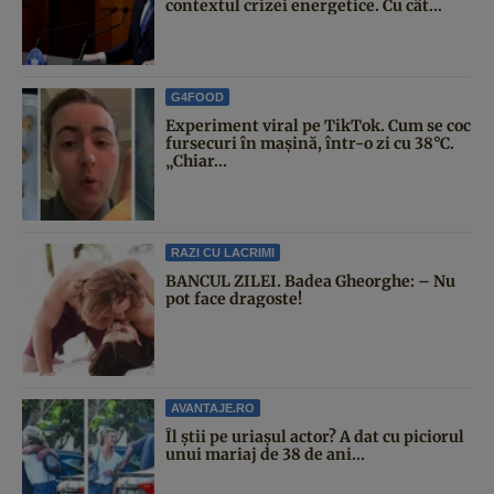
contextul crizei energetice. Cu cât...
G4FOOD
Experiment viral pe TikTok. Cum se coc
fursecuri în mașină, într-o zi cu 38°C.
„Chiar...
RAZI CU LACRIMI
BANCUL ZILEI. Badea Gheorghe: – Nu
pot face dragoste!
AVANTAJE.RO
Îl știi pe uriașul actor? A dat cu piciorul
unui mariaj de 38 de ani...