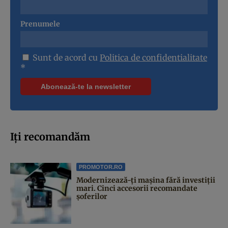
Prenumele
Sunt de acord cu
Politica de confidentialitate
*
Iți recomandăm
PROMOTOR.RO
Modernizează-ți mașina fără investiții
mari. Cinci accesorii recomandate
șoferilor