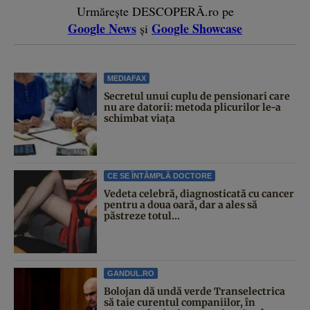
Urmărește DESCOPERĂ.ro pe
Google News
Google Showcase
și
MEDIAFAX
Secretul unui cuplu de pensionari care
nu are datorii: metoda plicurilor le-a
schimbat viața
CE SE ÎNTÂMPLĂ DOCTORE
Vedeta celebră, diagnosticată cu cancer
pentru a doua oară, dar a ales să
păstreze totul...
GANDUL.RO
Bolojan dă undă verde Transelectrica
să taie curentul companiilor, în