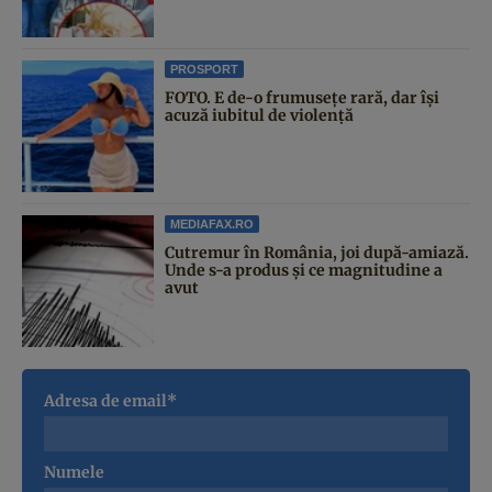
PROSPORT
FOTO. E de-o frumusețe rară, dar își
acuză iubitul de violență
MEDIAFAX.RO
Cutremur în România, joi după-amiază.
Unde s-a produs și ce magnitudine a
avut
Adresa de email*
Numele