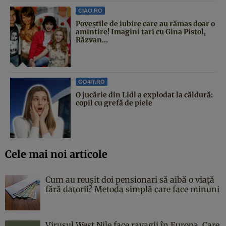
CIAO.RO
Poveştile de iubire care au rămas doar o
amintire! Imagini tari cu Gina Pistol,
Răzvan...
GO4IT.RO
O jucărie din Lidl a explodat la căldură:
copil cu grefă de piele
Cele mai noi articole
Cum au reușit doi pensionari să aibă o viață
fără datorii? Metoda simplă care face minuni
Virusul West Nile face ravagii în Europa. Care