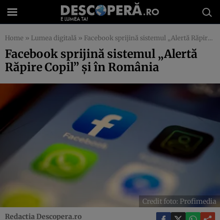
Home
»
Lumea digitală
»
Facebook sprijină sistemul „Alertă Răpire Copil” și în România
Facebook sprijină sistemul „Alertă
Răpire Copil” și în România
Credit foto: Profimedia
Redactia Descopera.ro