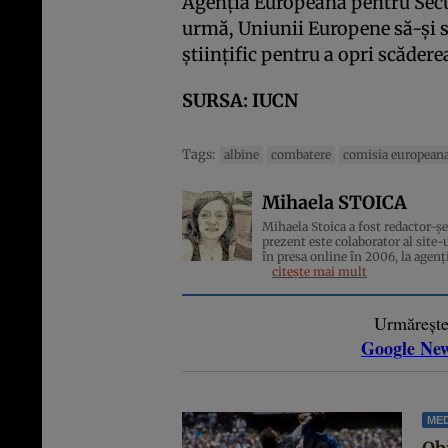
Agenţia Europeană pentru Secur
urmă, Uniunii Europene să-şi s
ştiinţific pentru a opri scăder
SURSA:
IUCN
Tags:
albine
combatere
comisia european
Mihaela STOICA
Mihaela Stoica a fost redactor-șe
prezent este colaborator al site-u
în presa online în 2006, la agenţi
citește mai mult
Urmăreșt
Google Ne
MED