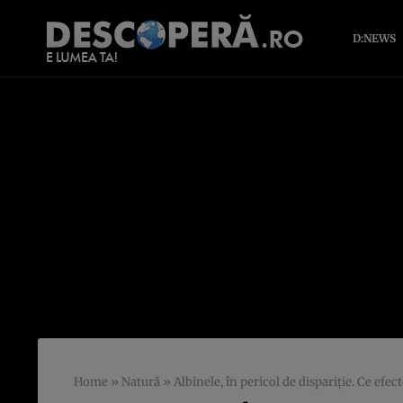
D:NEWS
Home
»
Natură
»
Albinele, în pericol de dispariţie. Ce efe