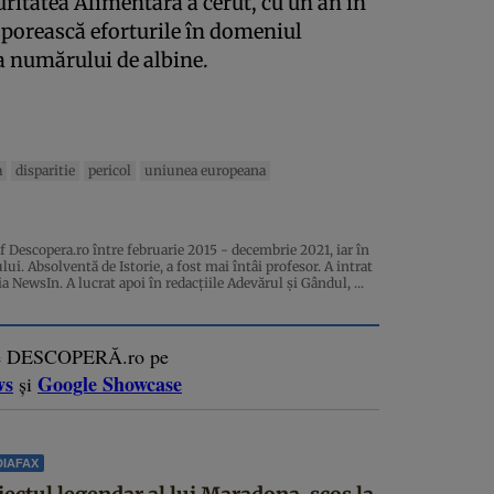
itatea Alimentară a cerut, cu un an în
porească eforturile în domeniul
ea numărului de albine.
a
disparitie
pericol
uniunea europeana
f Descopera.ro între februarie 2015 - decembrie 2021, iar în
lui. Absolventă de Istorie, a fost mai întâi profesor. A intrat
a NewsIn. A lucrat apoi în redacţiile Adevărul şi Gândul, ...
e DESCOPERĂ.ro pe
ws
Google Showcase
și
IAFAX