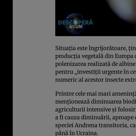
Situaţia este îngrijorătoare, ţ
producţia vegetală din Europa
polenizarea realizată de albin
pentru „investiţii urgente în c
numeric al acestor insecte extr
Printre cele mai mari ameninţăr
menţionează diminuarea biodiv
agriculturii intensive şi folosi
a fi cauza diminuării, aproape 
speciei Andrena transitoria, ca
până în Ucraina.