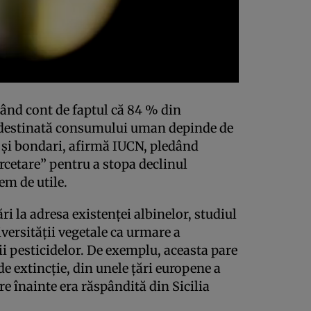
inând cont de faptul că 84 % din
 destinată consumului uman depinde de
e şi bondari, afirmă IUCN, pledând
ercetare” pentru a stopa declinul
em de utile.
i la adresa existenţei albinelor, studiul
ersităţii vegetale ca urmare a
rii pesticidelor. De exemplu, aceasta pare
de extincţie, din unele ţări europene a
re înainte era răspândită din Sicilia