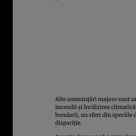
Alte ameninţări majore sunt u
incendii şi încălzirea climatică
bondarii, un sfert din speciile 
dispariţie.