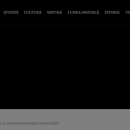
ȘTIINȚĂ
CULTURĂ
NATURĂ
LUMEA DIGITALĂ
ISTORIE
V
cte ar putea avea asupra oamenilor