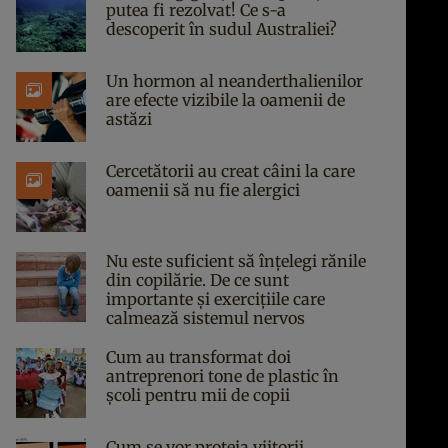
putea fi rezolvat! Ce s-a
descoperit în sudul Australiei?
Un hormon al neanderthalienilor
are efecte vizibile la oamenii de
astăzi
Cercetătorii au creat câini la care
oamenii să nu fie alergici
Nu este suficient să înțelegi rănile
din copilărie. De ce sunt
importante și exercițiile care
calmează sistemul nervos
Cum au transformat doi
antreprenori tone de plastic în
școli pentru mii de copii
Cum se vor proteja viitorii