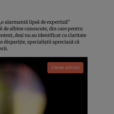
 „o alarmantă lipsă de expertiză”
cii de albine cunoscute, din care pentru
ntext, deşi nu au identificat cu claritate
 dispariţie, specialiştii apreciază că
cii.
Citește articolul