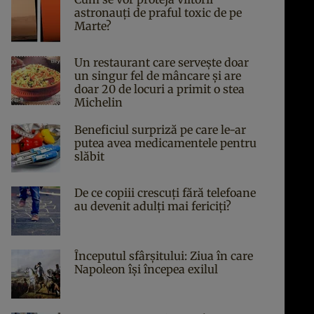
astronauți de praful toxic de pe
Marte?
Un restaurant care servește doar
un singur fel de mâncare și are
doar 20 de locuri a primit o stea
Michelin
Beneficiul surpriză pe care le-ar
putea avea medicamentele pentru
slăbit
De ce copiii crescuți fără telefoane
au devenit adulți mai fericiți?
Începutul sfârşitului: Ziua în care
Napoleon îşi începea exilul