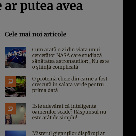
e ar putea avea
Cele mai noi articole
Cum arată o zi din viața unui
cercetător NASA care studiază
sănătatea astronauților: „Nu este
o știință complicată”
O proteină cheie din carne a fost
crescută în salata verde pentru
prima dată
Este adevărat că inteligența
oamenilor scade? Răspunsul nu
este atât de simplu!
Misterul giganților dispăruți ar