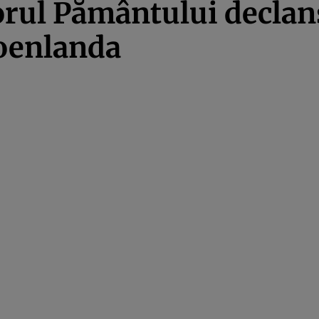
iorul Pământului decla
oenlanda