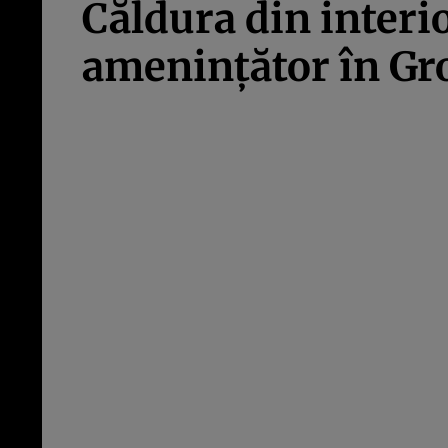
Căldura din inter
ameninţător în Gr