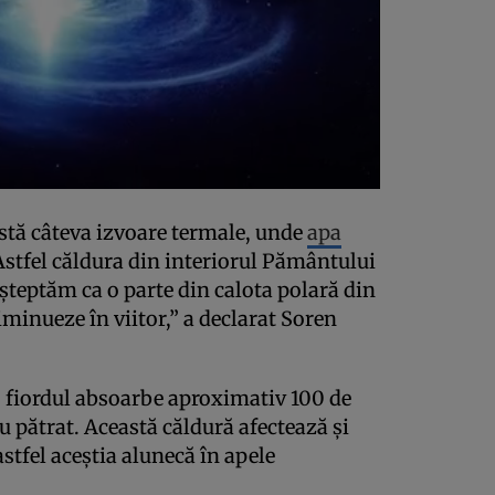
stă câteva izvoare termale, unde
apa
Astfel căldura din interiorul Pământului
şteptăm ca o parte din calota polară din
minueze în viitor,” a declarat Soren
, fiordul absoarbe aproximativ 100 de
 pătrat. Această căldură afectează şi
astfel aceştia alunecă în apele