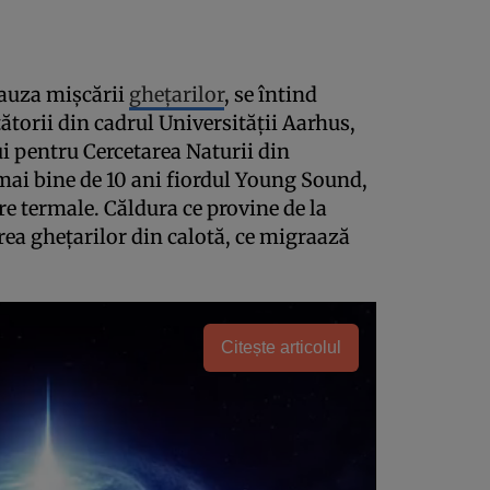
cauza mişcării
gheţarilor
, se întind
tătorii din cadrul Universităţii Aarhus,
ui pentru Cercetarea Naturii din
mai bine de 10 ani fiordul Young Sound,
re termale. Căldura ce provine de la
rea gheţarilor din calotă, ce migraază
Citește articolul