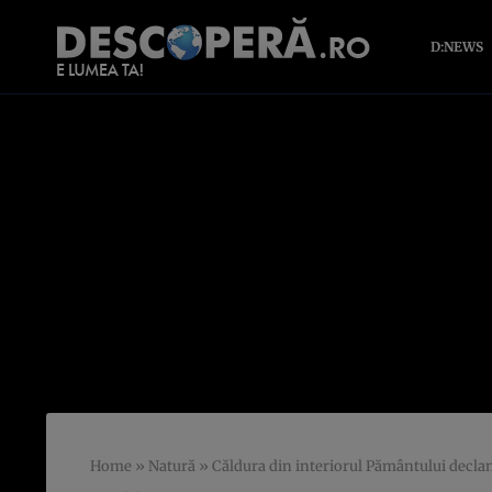
D:NEWS
Home
»
Natură
»
Căldura din interiorul Pământului decl