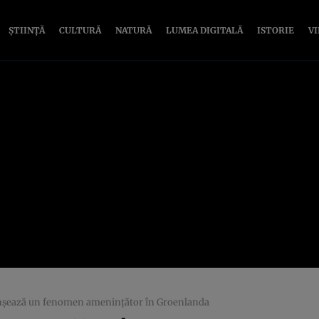
ȘTIINȚĂ
CULTURĂ
NATURĂ
LUMEA DIGITALĂ
ISTORIE
V
anşează un fenomen ameninţător în Groenlanda