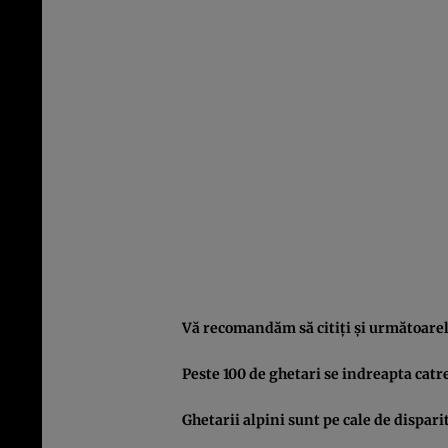
Vă recomandăm să citiţi şi următoarele
Peste 100 de ghetari se indreapta cat
Ghetarii alpini sunt pe cale de dispari