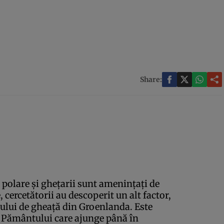
Share:
e polare şi gheţarii sunt ameninţaţi de
 cercetătorii au descoperit un alt factor,
atului de gheaţă din Groenlanda. Este
l Pământului care ajunge până în