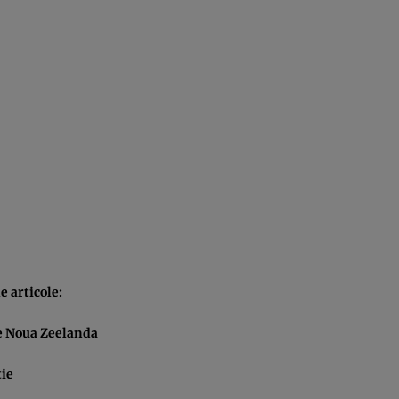
 articole:
re Noua Zeelanda
tie