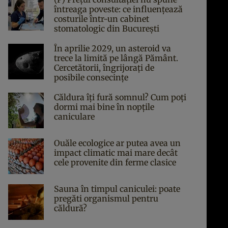
întreaga poveste: ce influențează
costurile într-un cabinet
stomatologic din București
În aprilie 2029, un asteroid va
trece la limită pe lângă Pământ.
Cercetătorii, îngrijorați de
posibile consecințe
Căldura îți fură somnul? Cum poți
dormi mai bine în nopțile
caniculare
Ouăle ecologice ar putea avea un
impact climatic mai mare decât
cele provenite din ferme clasice
Sauna în timpul caniculei: poate
pregăti organismul pentru
căldură?