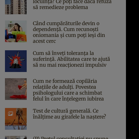
locuința? Ce poți face dacă refuză
să remedieze problema
Când cumpărăturile devin o
dependență. Cum recunoști
oniomania și cum poți ieși din
acest cerc
Cum să înveți toleranța la
suferință. Abilitatea care te ajută
să nu mai reacționezi impulsiv
Cum ne formează copilăria
relațiile de adulți. Povestea
psihologului care a schimbat
felul în care înțelegem iubirea
Test de cultură generală. Ce
înălțime au girafele la naștere?
(P) Prețul consultației nu spune