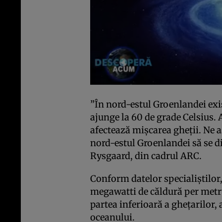
”În nord-estul Groenlandei exi
ajunge la 60 de grade Celsius. 
afectează mişcarea gheţii. Ne a
nord-estul Groenlandei să se di
Rysgaard, din cadrul ARC.
Conform datelor specialiştilor
megawatti de căldură per metru
partea inferioară a gheţarilor, 
oceanului.