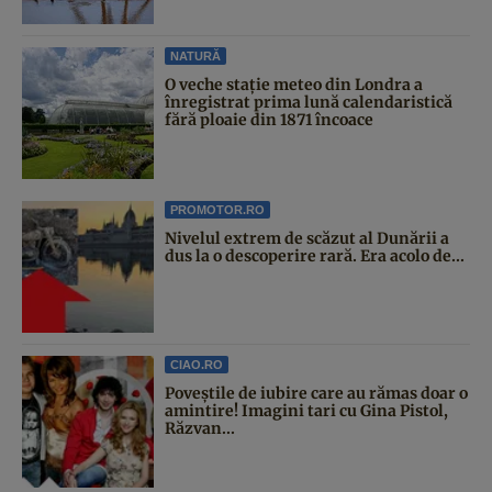
NATURĂ
O veche stație meteo din Londra a
înregistrat prima lună calendaristică
fără ploaie din 1871 încoace
PROMOTOR.RO
Nivelul extrem de scăzut al Dunării a
dus la o descoperire rară. Era acolo de...
CIAO.RO
Poveştile de iubire care au rămas doar o
amintire! Imagini tari cu Gina Pistol,
Răzvan...