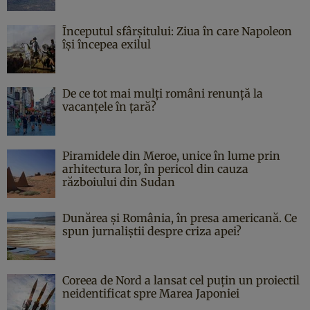
Începutul sfârşitului: Ziua în care Napoleon
îşi începea exilul
De ce tot mai mulți români renunță la
vacanțele în țară?
Piramidele din Meroe, unice în lume prin
arhitectura lor, în pericol din cauza
războiului din Sudan
Dunărea și România, în presa americană. Ce
spun jurnaliștii despre criza apei?
Coreea de Nord a lansat cel puțin un proiectil
neidentificat spre Marea Japoniei