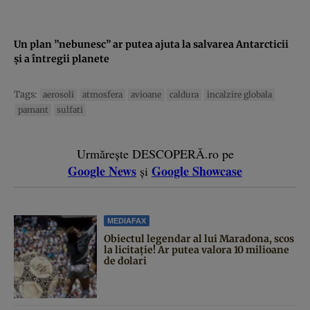
Un plan ”nebunesc” ar putea ajuta la salvarea Antarcticii
şi a întregii planete
Tags:
aerosoli
atmosfera
avioane
caldura
incalzire globala
pamant
sulfati
Urmărește DESCOPERĂ.ro pe
Google News
Google Showcase
și
MEDIAFAX
Obiectul legendar al lui Maradona, scos
la licitație! Ar putea valora 10 milioane
de dolari