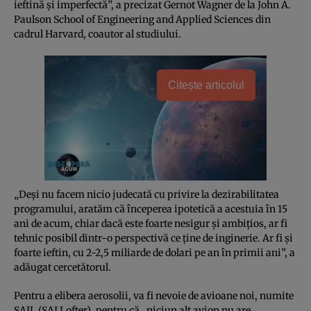
ieftină şi imperfectă”, a precizat Gernot Wagner de la John A.
Paulson School of Engineering and Applied Sciences din
cadrul Harvard, coautor al studiului.
Citește articolul
„Deşi nu facem nicio judecată cu privire la dezirabilitatea
programului, aratăm că începerea ipotetică a acestuia în 15
ani de acum, chiar dacă este foarte nesigur şi ambiţios, ar fi
tehnic posibil dintr-o perspectivă ce ţine de inginerie. Ar fi şi
foarte ieftin, cu 2-2,5 miliarde de dolari pe an în primii ani”, a
adăugat cercetătorul.
Pentru a elibera aerosolii, va fi nevoie de avioane noi, numite
SAIL (SAI Lofter), pentru că „niciun alt avion nu are