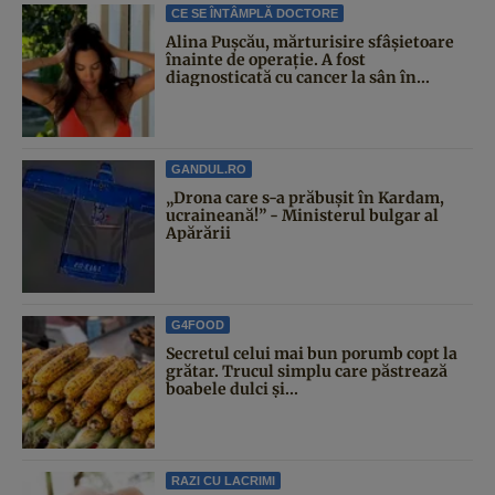
CE SE ÎNTÂMPLĂ DOCTORE
Alina Pușcău, mărturisire sfâșietoare
înainte de operație. A fost
diagnosticată cu cancer la sân în...
GANDUL.RO
„Drona care s-a prăbușit în Kardam,
ucraineană!” - Ministerul bulgar al
Apărării
G4FOOD
Secretul celui mai bun porumb copt la
grătar. Trucul simplu care păstrează
boabele dulci și...
RAZI CU LACRIMI