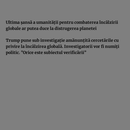
Ultima şansă a umanităţii pentru combaterea încălzirii
globale ar putea duce la distrugerea planetei
Trump pune sub investigaţie amănunţită cercetările cu
privire la încălzirea globală. Investigatorii vor fi numiţi
politic. ”Orice este subiectul verificării”