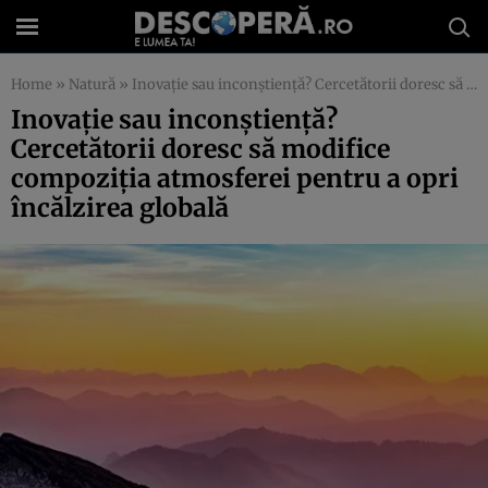
Home
»
Natură
»
Inovaţie sau inconştienţă? Cercetătorii doresc să modifice compoziţia atmosferei pentru a opri încălzirea globală
Inovaţie sau inconştienţă?
Cercetătorii doresc să modifice
compoziţia atmosferei pentru a opri
încălzirea globală