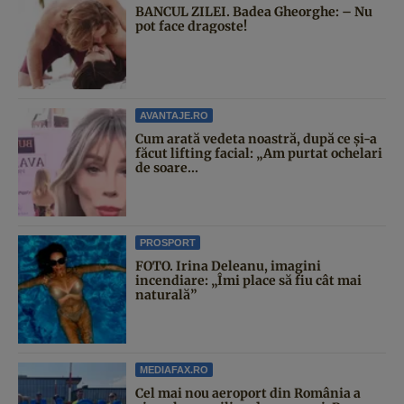
BANCUL ZILEI. Badea Gheorghe: – Nu
pot face dragoste!
AVANTAJE.RO
Cum arată vedeta noastră, după ce și-a
făcut lifting facial: „Am purtat ochelari
de soare...
PROSPORT
FOTO. Irina Deleanu, imagini
incendiare: „Îmi place să fiu cât mai
naturală”
MEDIAFAX.RO
Cel mai nou aeroport din România a