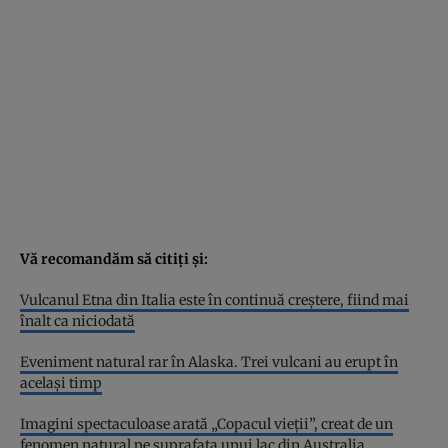
Vă recomandăm să citiți și:
Vulcanul Etna din Italia este în continuă creștere, fiind mai
înalt ca niciodată
Eveniment natural rar în Alaska. Trei vulcani au erupt în
același timp
Imagini spectaculoase arată „Copacul vieții”, creat de un
fenomen natural pe suprafața unui lac din Australia