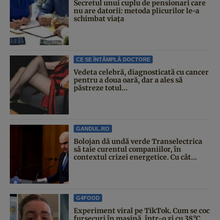
Secretul unui cuplu de pensionari care
nu are datorii: metoda plicurilor le-a
schimbat viața
CE SE ÎNTÂMPLĂ DOCTORE
Vedeta celebră, diagnosticată cu cancer
pentru a doua oară, dar a ales să
păstreze totul...
GANDUL.RO
Bolojan dă undă verde Transelectrica
să taie curentul companiilor, în
contextul crizei energetice. Cu cât...
G4FOOD
Experiment viral pe TikTok. Cum se coc
fursecuri în mașină, într-o zi cu 38°C.