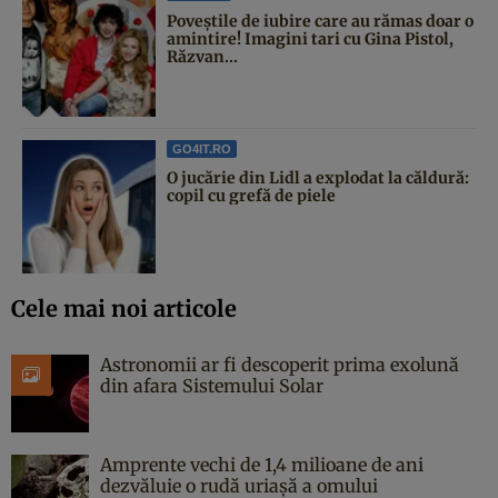
Poveştile de iubire care au rămas doar o
amintire! Imagini tari cu Gina Pistol,
Răzvan...
GO4IT.RO
O jucărie din Lidl a explodat la căldură:
copil cu grefă de piele
Cele mai noi articole
Astronomii ar fi descoperit prima exolună
din afara Sistemului Solar
Amprente vechi de 1,4 milioane de ani
dezvăluie o rudă uriașă a omului