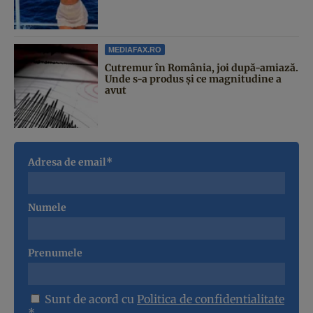
MEDIAFAX.RO
Cutremur în România, joi după-amiază.
Unde s-a produs și ce magnitudine a
avut
Adresa de email*
Numele
Prenumele
Sunt de acord cu
Politica de confidentialitate
*