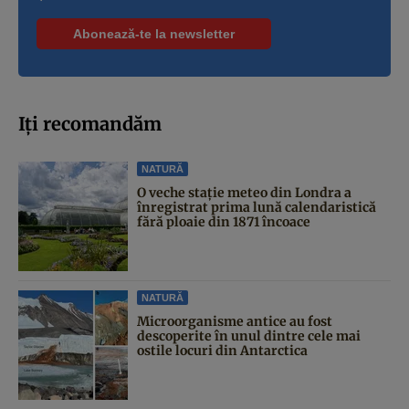
Iți recomandăm
NATURĂ
O veche stație meteo din Londra a
înregistrat prima lună calendaristică
fără ploaie din 1871 încoace
NATURĂ
Microorganisme antice au fost
descoperite în unul dintre cele mai
ostile locuri din Antarctica