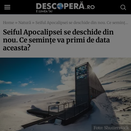
Home
»
Natură
»
Seiful Apocalipsei se deschide din nou. Ce semințe va primi de data aceasta?
Seiful Apocalipsei se deschide din
nou. Ce semințe va primi de data
aceasta?
Foto: Shutterstock