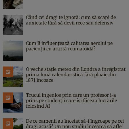
Când cei dragi te ignoră: cum să scapi de
anxietate fără să devii rece sau defensiv
Cum îi influențează calitatea aerului pe
pacienții cu artrită reumatoidă?
O veche stație meteo din Londra a înregistrat
prima lună calendaristică fără ploaie din
1871 încoace
Trucul ingenios prin care un profesor i-a
prins pe studenții care își făceau lucrările
folosind AI
De ce oamenii au încetat să-i îngroape pe cei
dragi acasă? Un nou studiu încearcă să afle!