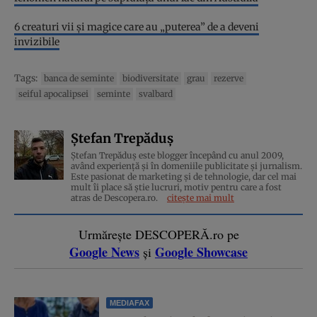
6 creaturi vii și magice care au „puterea” de a deveni
invizibile
Tags:
banca de seminte
biodiversitate
grau
rezerve
seiful apocalipsei
seminte
svalbard
Ștefan Trepăduș
Ștefan Trepăduș este blogger începând cu anul 2009,
având experiență și în domeniile publicitate și jurnalism.
Este pasionat de marketing și de tehnologie, dar cel mai
mult îi place să știe lucruri, motiv pentru care a fost
atras de Descopera.ro.
citește mai mult
Urmărește DESCOPERĂ.ro pe
Google News
Google Showcase
și
MEDIAFAX