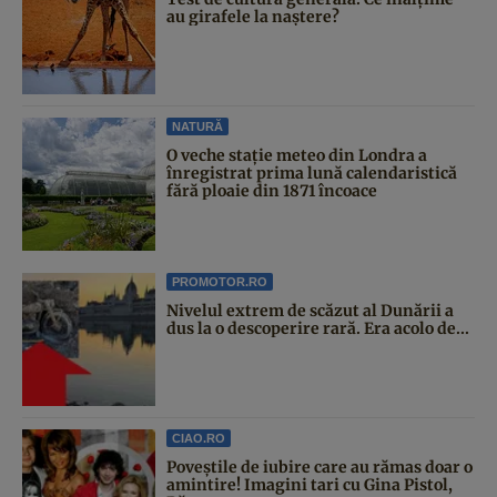
au girafele la naștere?
NATURĂ
O veche stație meteo din Londra a
înregistrat prima lună calendaristică
fără ploaie din 1871 încoace
PROMOTOR.RO
Nivelul extrem de scăzut al Dunării a
dus la o descoperire rară. Era acolo de...
CIAO.RO
Poveştile de iubire care au rămas doar o
amintire! Imagini tari cu Gina Pistol,