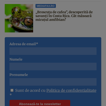
MEDIAFAX.RO
„Broscuța de cafea”, descoperită de
savanți în Costa Rica. Cât măsoară
micuțul amfibian?
Adresa de email*
Numele
Prenumele
Sunt de acord cu
Politica de confidentialitate
*