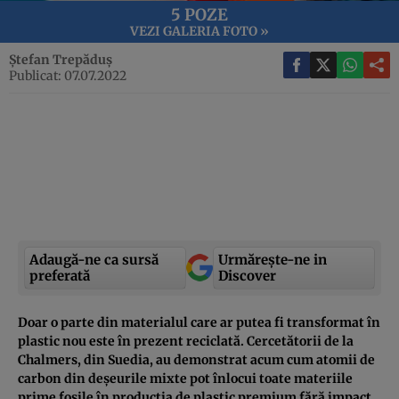
5 POZE
VEZI GALERIA FOTO »
Ștefan Trepăduș
Publicat: 07.07.2022
Adaugă-ne ca sursă
Urmărește-ne in
preferată
Discover
Doar o parte din materialul care ar putea fi transformat în
plastic nou este în prezent reciclată. Cercetătorii de la
Chalmers, din Suedia, au demonstrat acum cum atomii de
carbon din deșeurile mixte pot înlocui toate materiile
prime fosile în producția de plastic premium fără impact