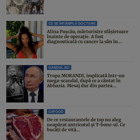
CE SE ÎNTÂMPLĂ DOCTORE
Alina Pușcău, mărturisire sfâșietoare
înainte de operație. A fost
diagnosticată cu cancer la sân în...
GANDUL.RO
Trupa MORANDI, implicată într-un
mega-scandal, după ce a cântat în
Abhazia. Mesaj dur din partea...
G4FOOD
De ce restaurantele de top nu aleg
neapărat antricotul și T-bone-ul. Ce
bucăți de vită...