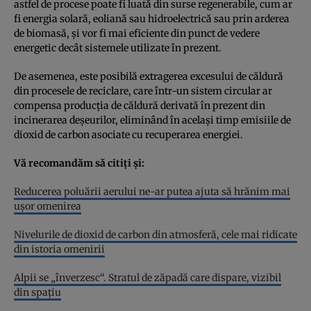
astfel de procese poate fi luată din surse regenerabile, cum ar
fi energia solară, eoliană sau hidroelectrică sau prin arderea
de biomasă, și vor fi mai eficiente din punct de vedere
energetic decât sistemele utilizate în prezent.
De asemenea, este posibilă extragerea excesului de căldură
din procesele de reciclare, care într-un sistem circular ar
compensa producția de căldură derivată în prezent din
incinerarea deșeurilor, eliminând în același timp emisiile de
dioxid de carbon asociate cu recuperarea energiei.
Vă recomandăm să citiți și:
Reducerea poluării aerului ne-ar putea ajuta să hrănim mai
ușor omenirea
Nivelurile de dioxid de carbon din atmosferă, cele mai ridicate
din istoria omenirii
Alpii se „înverzesc“. Stratul de zăpadă care dispare, vizibil
din spațiu