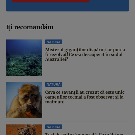
Iți recomandăm
NATURĂ
Misterul giganților dispăruți ar putea
fi rezolvat! Ce s-a descoperit în sudul
Australiei?
NATURĂ
Ceva ce savanții au crezut că este unic
oamenilor tocmai a fost observat și la
maimuțe
NATURĂ
Test de cultură generală. Ce înălțime