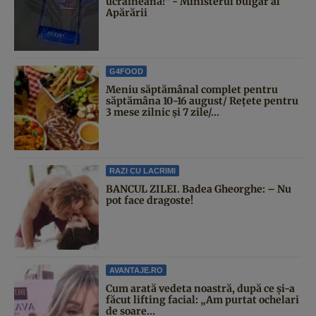
ucraineană!” - Ministerul bulgar al
Apărării
G4FOOD
Meniu săptămânal complet pentru
săptămâna 10-16 august/ Rețete pentru
3 mese zilnic și 7 zile/...
RAZI CU LACRIMI
BANCUL ZILEI. Badea Gheorghe: – Nu
pot face dragoste!
AVANTAJE.RO
Cum arată vedeta noastră, după ce și-a
făcut lifting facial: „Am purtat ochelari
de soare...