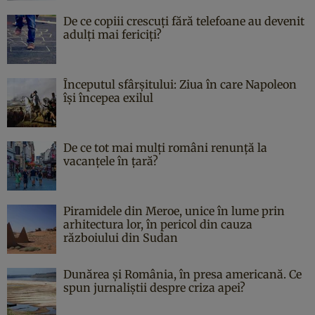
De ce copiii crescuți fără telefoane au devenit
adulți mai fericiți?
Începutul sfârşitului: Ziua în care Napoleon
îşi începea exilul
De ce tot mai mulți români renunță la
vacanțele în țară?
Piramidele din Meroe, unice în lume prin
arhitectura lor, în pericol din cauza
războiului din Sudan
Dunărea și România, în presa americană. Ce
spun jurnaliștii despre criza apei?