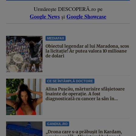
Urmărește DESCOPERĂ.ro pe
Google News
Google Showcase
și
MEDIAFAX
Obiectul legendar al lui Maradona, scos
la licitație! Ar putea valora 10 milioane
de dolari
CE SE ÎNTÂMPLĂ DOCTORE
Alina Pușcău, mărturisire sfâșietoare
înainte de operație. A fost
diagnosticată cu cancer la sân în...
GANDUL.RO
„Drona care s-a prăbușit în Kardam,