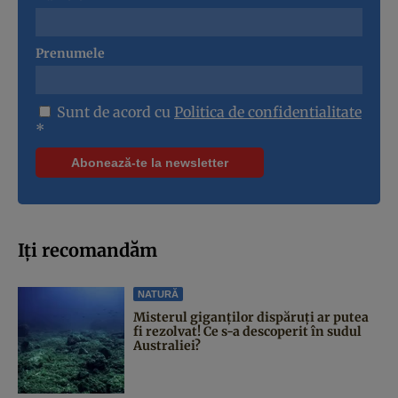
Prenumele
Sunt de acord cu
Politica de confidentialitate
*
Iți recomandăm
NATURĂ
Misterul giganților dispăruți ar putea
fi rezolvat! Ce s-a descoperit în sudul
Australiei?