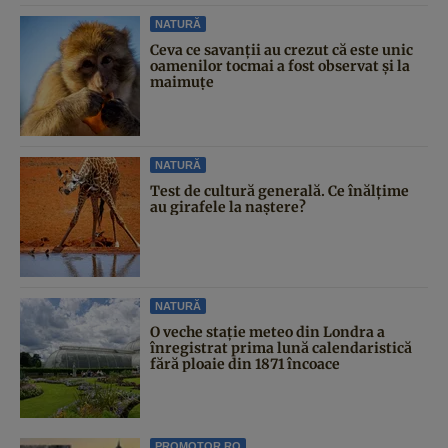
NATURĂ
Ceva ce savanții au crezut că este unic
oamenilor tocmai a fost observat și la
maimuțe
NATURĂ
Test de cultură generală. Ce înălțime
au girafele la naștere?
NATURĂ
O veche stație meteo din Londra a
înregistrat prima lună calendaristică
fără ploaie din 1871 încoace
PROMOTOR.RO