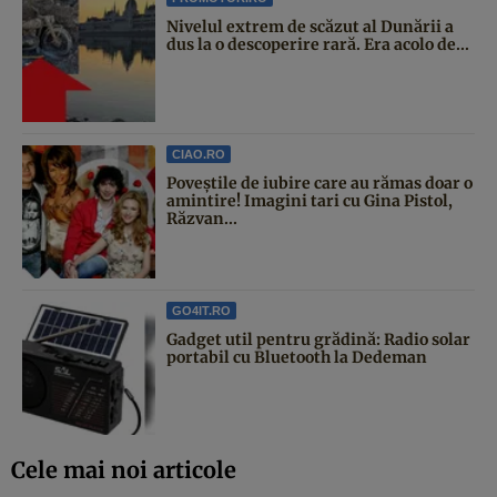
Nivelul extrem de scăzut al Dunării a
dus la o descoperire rară. Era acolo de...
CIAO.RO
Poveştile de iubire care au rămas doar o
amintire! Imagini tari cu Gina Pistol,
Răzvan...
GO4IT.RO
Gadget util pentru grădină: Radio solar
portabil cu Bluetooth la Dedeman
Cele mai noi articole