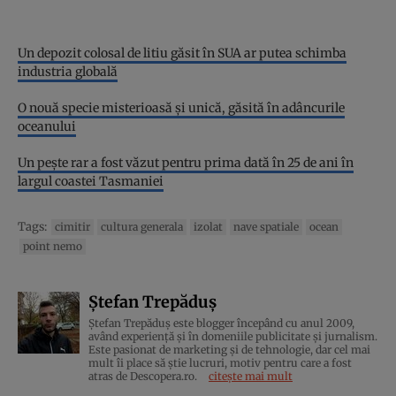
Un depozit colosal de litiu găsit în SUA ar putea schimba
industria globală
O nouă specie misterioasă și unică, găsită în adâncurile
oceanului
Un pește rar a fost văzut pentru prima dată în 25 de ani în
largul coastei Tasmaniei
Tags:
cimitir
cultura generala
izolat
nave spatiale
ocean
point nemo
Ștefan Trepăduș
Ștefan Trepăduș este blogger începând cu anul 2009,
având experiență și în domeniile publicitate și jurnalism.
Este pasionat de marketing și de tehnologie, dar cel mai
mult îi place să știe lucruri, motiv pentru care a fost
atras de Descopera.ro.
citește mai mult