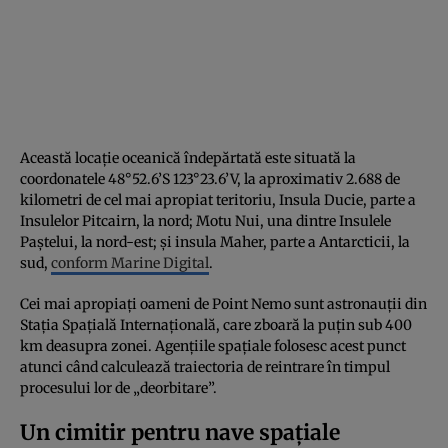
Această locație oceanică îndepărtată este situată la
coordonatele 48°52.6’S 123°23.6’V, la aproximativ 2.688 de
kilometri de cel mai apropiat teritoriu, Insula Ducie, parte a
Insulelor Pitcairn, la nord; Motu Nui, una dintre Insulele
Paștelui, la nord-est; și insula Maher, parte a Antarcticii, la
sud,
conform Marine Digital
.
Cei mai apropiați oameni de Point Nemo sunt astronauții din
Stația Spațială Internațională, care zboară la puțin sub 400
km deasupra zonei. Agențiile spațiale folosesc acest punct
atunci când calculează traiectoria de reintrare în timpul
procesului lor de „deorbitare”.
Un cimitir pentru nave spațiale