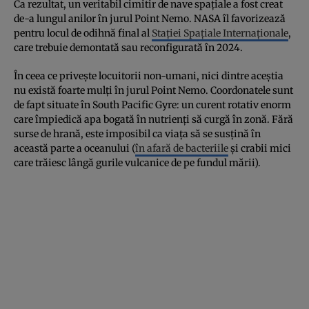
Ca rezultat, un veritabil cimitir de nave spațiale a fost creat
de-a lungul anilor în jurul Point Nemo. NASA îl favorizează
pentru locul de odihnă final al
Stației Spațiale Internaționale
,
care trebuie demontată sau reconfigurată în 2024.
În ceea ce privește locuitorii non-umani, nici dintre aceștia
nu există foarte mulți în jurul Point Nemo. Coordonatele sunt
de fapt situate în South Pacific Gyre: un curent rotativ enorm
care împiedică apa bogată în nutrienți să curgă în zonă. Fără
surse de hrană, este imposibil ca viața să se susțină în
această parte a oceanului (
în afară de bacteriile
și crabii mici
care trăiesc lângă gurile vulcanice de pe fundul mării).