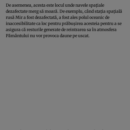
De asemenea, acesta este locul unde navele spațiale
dezafectate merg să moară. De exemplu, când stația spațială
rusă Mir a fost dezafectată, a fost ales polul oceanic de
inaccesibilitate ca loc pentru prăbușirea acesteia pentru a se
asigura că resturile generate de reintrarea sa în atmosfera
Pământului nu vor provoca daune pe uscat.