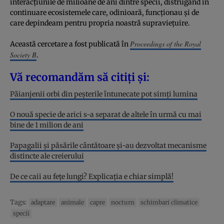
interacțiunile de milioane de ani dintre specii, distrugând în
continuare ecosistemele care, odinioară, funcționau și de
care depindeam pentru propria noastră supraviețuire.
Proceedings of the Royal
Această cercetare a fost publicată în
Society B
.
Vă recomandăm să citiți și:
Păianjenii orbi din peșterile întunecate pot simți lumina
O nouă specie de arici s-a separat de altele în urmă cu mai
bine de 1 milion de ani
Papagalii și păsările cântătoare și-au dezvoltat mecanisme
distincte ale creierului
De ce caii au fețe lungi? Explicația e chiar simplă!
Tags:
adaptare
animale
capre
nocturn
schimbari climatice
specii