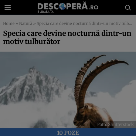
Home
»
Natură
»
Specia care devine nocturnă dintr-un motiv tulburător
Specia care devine nocturnă dintr-un
motiv tulburător
Foto: Shutterstock
10 POZE