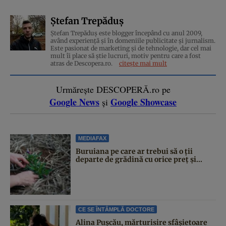
Ștefan Trepăduș
Ștefan Trepăduș este blogger începând cu anul 2009,
având experiență și în domeniile publicitate și jurnalism.
Este pasionat de marketing și de tehnologie, dar cel mai
mult îi place să știe lucruri, motiv pentru care a fost
atras de Descopera.ro.
citește mai mult
Urmărește DESCOPERĂ.ro pe
Google News
Google Showcase
și
MEDIAFAX
Buruiana pe care ar trebui să o ții
departe de grădină cu orice preț și...
CE SE ÎNTÂMPLĂ DOCTORE
Alina Pușcău, mărturisire sfâșietoare