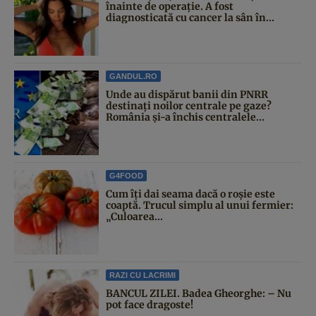
înainte de operație. A fost
diagnosticată cu cancer la sân în...
GANDUL.RO
Unde au dispărut banii din PNRR
destinați noilor centrale pe gaze?
România și-a închis centralele...
G4FOOD
Cum îți dai seama dacă o roșie este
coaptă. Trucul simplu al unui fermier:
„Culoarea...
RAZI CU LACRIMI
BANCUL ZILEI. Badea Gheorghe: – Nu
pot face dragoste!