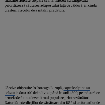
maxime ridicate. Se pare că mamiferele cu sânge cald
prioritizează căutarea adăpostului față de căldură, în ciuda
creșterii riscului de a întâlni prădători.
Cândva obișnuite în întreaga Europă,
caprele alpine au
scăzut
la doar 100 de indivizi până în anii 1800, pe măsură ce
armele de foc au devenit mai populare printre vânători.
Datorită interdicțiilor de vânătoare din 1854 și a eforturilor de