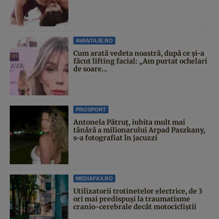
AVANTAJE.RO
Cum arată vedeta noastră, după ce și-a
făcut lifting facial: „Am purtat ochelari
de soare...
PROSPORT
Antonela Pătruț, iubita mult mai
tânără a milionarului Arpad Paszkany,
s-a fotografiat în jacuzzi
MEDIAFAX.RO
Utilizatorii trotinetelor electrice, de 3
ori mai predispuși la traumatisme
cranio-cerebrale decât motocicliștii