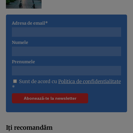
Adresa de email*
Numele
Prenumele
Sunt de acord cu
Politica de confidentialitate
*
Iți recomandăm