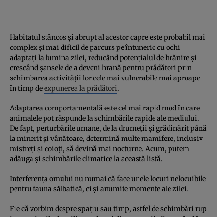
Habitatul stâncos și abrupt al acestor capre este probabil mai
complex și mai dificil de parcurs pe întuneric cu ochi
adaptați la lumina zilei, reducând potențialul de hrănire și
crescând șansele de a deveni hrană pentru prădători prin
schimbarea activității lor cele mai vulnerabile mai aproape
în timp de
expunerea la prădători
.
Adaptarea comportamentală este cel mai rapid mod în care
animalele pot răspunde la schimbările rapide ale mediului.
De fapt, perturbările umane, de la drumeții și grădinărit până
la minerit și vânătoare, determină multe mamifere, inclusiv
mistreți și coioți, să devină mai nocturne. Acum, putem
adăuga și schimbările climatice la această listă.
Interferența omului nu numai că face unele locuri nelocuibile
pentru fauna sălbatică, ci și anumite momente ale zilei.
Fie că vorbim despre spațiu sau timp, astfel de schimbări rup