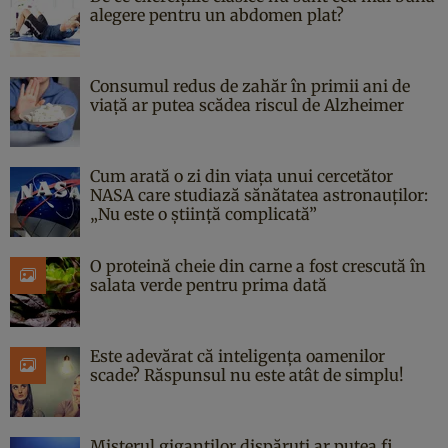
alegere pentru un abdomen plat?
Consumul redus de zahăr în primii ani de
viață ar putea scădea riscul de Alzheimer
Cum arată o zi din viața unui cercetător
NASA care studiază sănătatea astronauților:
„Nu este o știință complicată”
O proteină cheie din carne a fost crescută în
salata verde pentru prima dată
Este adevărat că inteligența oamenilor
scade? Răspunsul nu este atât de simplu!
Misterul giganților dispăruți ar putea fi