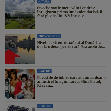
NATURĂ
O veche stație meteo din Londra a
înregistrat prima lună calendaristică
fără ploaie din 1871 încoace
PROMOTOR.RO
Nivelul extrem de scăzut al Dunării a
dus la o descoperire rară. Era acolo de...
CIAO.RO
Poveştile de iubire care au rămas doar o
amintire! Imagini tari cu Gina Pistol,
Răzvan...
GO4IT.RO