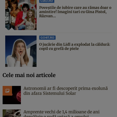
CIAO.RO
Poveştile de iubire care au rămas doar o
amintire! Imagini tari cu Gina Pistol,
Răzvan...
GO4IT.RO
O jucărie din Lidl a explodat la căldură:
copil cu grefă de piele
Cele mai noi articole
Astronomii ar fi descoperit prima exolună
din afara Sistemului Solar
Amprente vechi de 1,4 milioane de ani
dezvăluie o rudă uriașă a omului