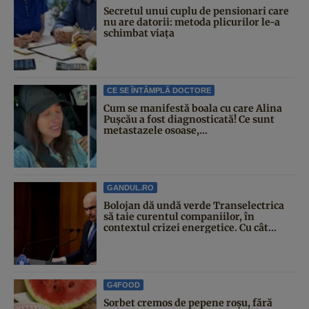
Secretul unui cuplu de pensionari care
nu are datorii: metoda plicurilor le-a
schimbat viața
CE SE ÎNTÂMPLĂ DOCTORE
Cum se manifestă boala cu care Alina
Pușcău a fost diagnosticată! Ce sunt
metastazele osoase,...
GANDUL.RO
Bolojan dă undă verde Transelectrica
să taie curentul companiilor, în
contextul crizei energetice. Cu cât...
G4FOOD
Sorbet cremos de pepene roșu, fără