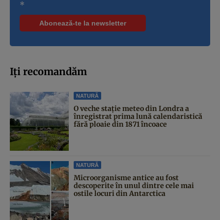
*
Iți recomandăm
NATURĂ
O veche stație meteo din Londra a
înregistrat prima lună calendaristică
fără ploaie din 1871 încoace
NATURĂ
Microorganisme antice au fost
descoperite în unul dintre cele mai
ostile locuri din Antarctica