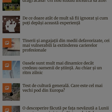
dragi acasă? Un nou studiu încearcă să afle!
De ce doare atât de mult să fii ignorat și cum
poți depăși această experiență
Tinerii și angajații din medii defavorizate, cei
mai vulnerabili la extinderea carierelor
profesionale
Oasele sunt mult mai dinamice decât
credeau oamenii de știință. Au chiar și un
ritm zilnic
Test de cultură generală. Care este cel mai
vechi pod din Europa?
O descoperire făcută pe fața nevăzută a Lunii