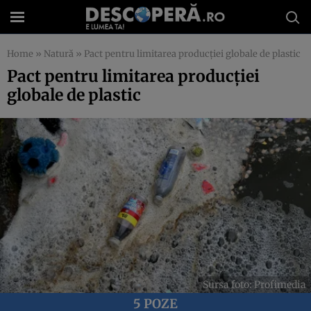
Home
»
Natură
»
Pact pentru limitarea producției globale de plastic
Pact pentru limitarea producției
globale de plastic
Sursa foto: Profimedia
5 POZE