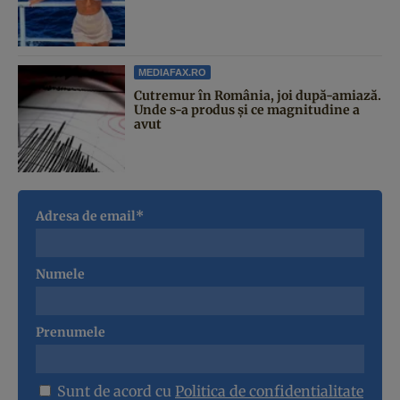
MEDIAFAX.RO
Cutremur în România, joi după-amiază.
Unde s-a produs și ce magnitudine a
avut
Adresa de email*
Numele
Prenumele
Sunt de acord cu
Politica de confidentialitate