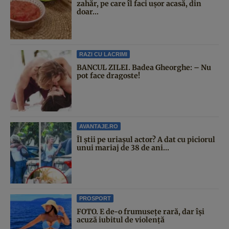
zahăr, pe care îl faci ușor acasă, din
doar...
RAZI CU LACRIMI
BANCUL ZILEI. Badea Gheorghe: – Nu
pot face dragoste!
AVANTAJE.RO
Îl știi pe uriașul actor? A dat cu piciorul
unui mariaj de 38 de ani...
PROSPORT
FOTO. E de-o frumusețe rară, dar își
acuză iubitul de violență