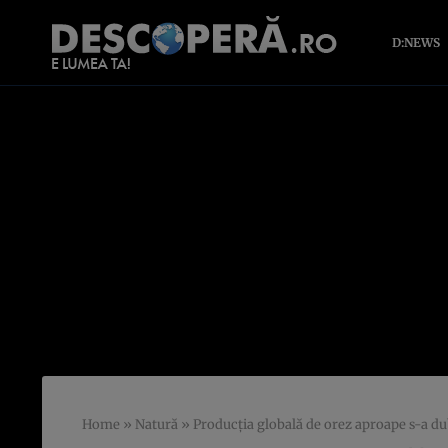
D:NEWS
Home
»
Natură
»
Producția globală de orez aproape s-a dub