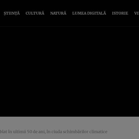
ȘTIINȚĂ
CULTURĂ
NATURĂ
LUMEA DIGITALĂ
ISTORIE
V
lat în ultimii 50 de ani, în ciuda schimbărilor climatice