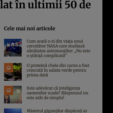
at în ultimii 50 de
Cele mai noi articole
Cum arată o zi din viața unui
cercetător NASA care studiază
sănătatea astronauților: „Nu este
o știință complicată”
O proteină cheie din carne a fost
crescută în salata verde pentru
prima dată
Este adevărat că inteligența
oamenilor scade? Răspunsul nu
este atât de simplu!
Misterul giganților dispăruți ar