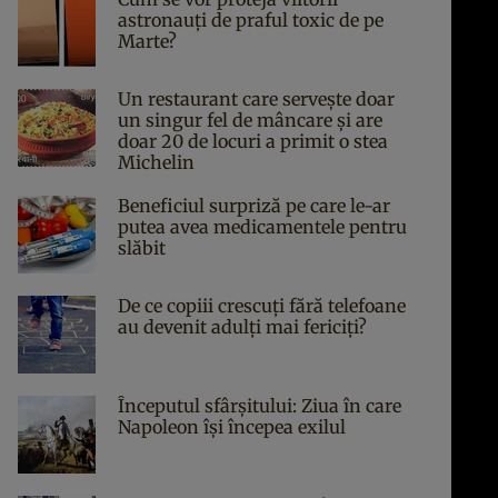
astronauți de praful toxic de pe
Marte?
Un restaurant care servește doar
un singur fel de mâncare și are
doar 20 de locuri a primit o stea
Michelin
Beneficiul surpriză pe care le-ar
putea avea medicamentele pentru
slăbit
De ce copiii crescuți fără telefoane
au devenit adulți mai fericiți?
Începutul sfârşitului: Ziua în care
Napoleon îşi începea exilul