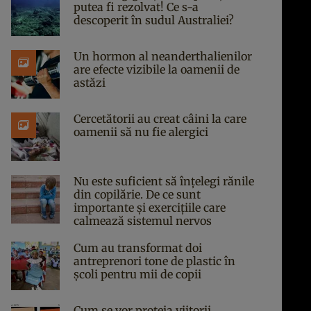
putea fi rezolvat! Ce s-a
descoperit în sudul Australiei?
Un hormon al neanderthalienilor
are efecte vizibile la oamenii de
astăzi
Cercetătorii au creat câini la care
oamenii să nu fie alergici
Nu este suficient să înțelegi rănile
din copilărie. De ce sunt
importante și exercițiile care
calmează sistemul nervos
Cum au transformat doi
antreprenori tone de plastic în
școli pentru mii de copii
Cum se vor proteja viitorii