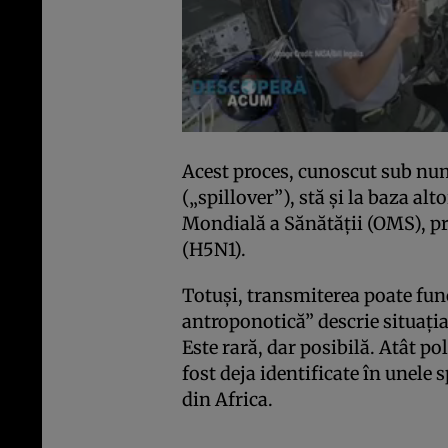
Acest proces, cunoscut sub nu
(„spillover”), stă și la baza al
Mondială a Sănătății (OMS), pr
(H5N1).
Totuși, transmiterea poate fun
antroponotică” descrie situați
Este rară, dar posibilă. Atât pol
fost deja identificate în unele 
din Africa.