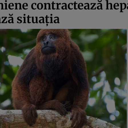
ene contractează hepa
ză situația