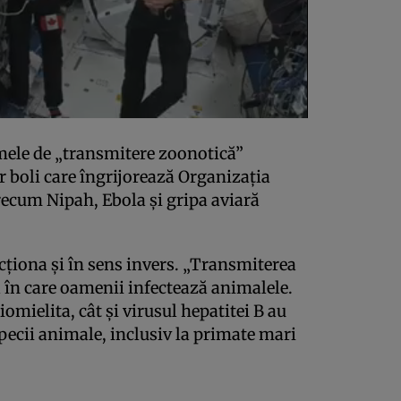
mele de „transmitere zoonotică”
tor boli care îngrijorează Organizația
ecum Nipah, Ebola și gripa aviară
cționa și în sens invers. „Transmiterea
a în care oamenii infectează animalele.
iomielita, cât și virusul hepatitei B au
specii animale, inclusiv la primate mari