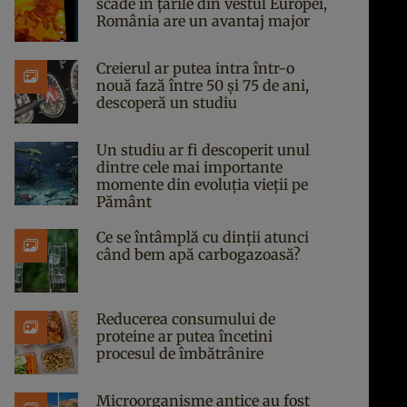
scade în țările din vestul Europei,
România are un avantaj major
Creierul ar putea intra într-o
nouă fază între 50 și 75 de ani,
descoperă un studiu
Un studiu ar fi descoperit unul
dintre cele mai importante
momente din evoluția vieții pe
Pământ
Ce se întâmplă cu dinții atunci
când bem apă carbogazoasă?
Reducerea consumului de
proteine ar putea încetini
procesul de îmbătrânire
Microorganisme antice au fost