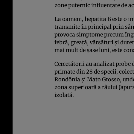
zone puternic influențate de a
La oameni, hepatita B este o inf
transmite în principal prin sân
provoca simptome precum îngălb
febră, greață, vărsături și dur
mai mult de șase luni, este con
Cercetătorii au analizat probe d
primate din 28 de specii, colec
Rondônia și Mato Grosso, unde 
zona superioară a râului Japu
izolată.