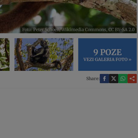
Foto: Peter Schoen/Wikimedia Commons, CC BY-SA 2.0
9 POZE
VEZI GALERIA FOTO »
Share: