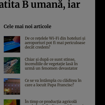
tita B umană, iar
Cele mai noi articole
De ce rețelele Wi-Fi din hoteluri și
aeroporturi pot fi mai periculoase
decât credem?
Chiar și după ce sunt stinse,
incendiile de vegetație lasă în
urmă un fenomen devastator
Ce se va întâmpla cu clădirea în
care a locuit Papa Francisc?
În timp ce producția agricolă