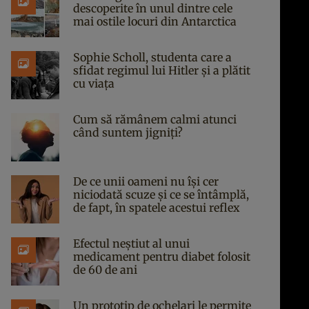
descoperite în unul dintre cele
mai ostile locuri din Antarctica
Sophie Scholl, studenta care a
sfidat regimul lui Hitler și a plătit
cu viața
Cum să rămânem calmi atunci
când suntem jigniți?
De ce unii oameni nu își cer
niciodată scuze și ce se întâmplă,
de fapt, în spatele acestui reflex
Efectul neștiut al unui
medicament pentru diabet folosit
de 60 de ani
Un prototip de ochelari le permite