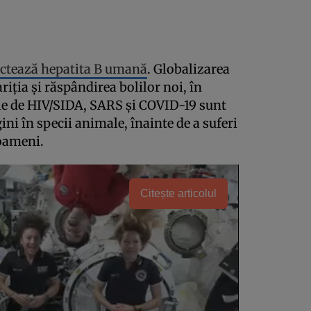
ctează hepatita B umană
. Globalizarea
riția și răspândirea bolilor noi, în
ile de HIV/SIDA, SARS și COVID-19 sunt
ini în specii animale, înainte de a suferi
 oameni.
Citește articolul