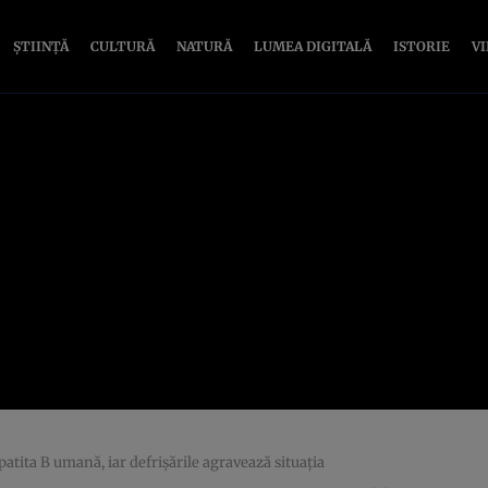
ȘTIINȚĂ
CULTURĂ
NATURĂ
LUMEA DIGITALĂ
ISTORIE
V
ita B umană, iar defrișările agravează situația