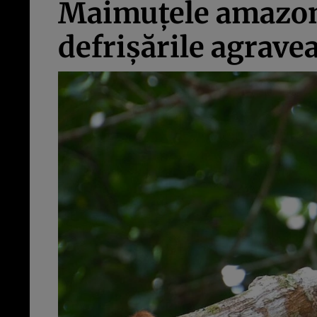
Maimuțele amazoni
defrișările agravea