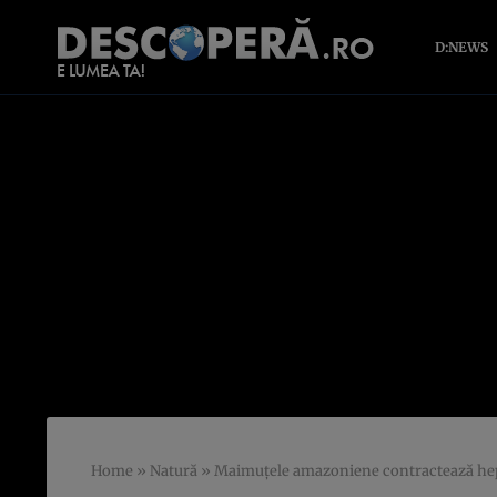
D:NEWS
Home
»
Natură
»
Maimuțele amazoniene contractează hepat