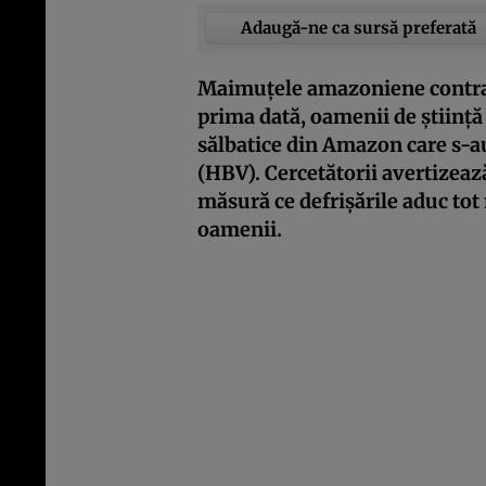
Adaugă-ne ca sursă preferată
Maimuțele amazoniene contra
prima dată, oamenii de știin
sălbatice din Amazon care s-au
(HBV). Cercetătorii avertizează
măsură ce defrișările aduc tot
oamenii.