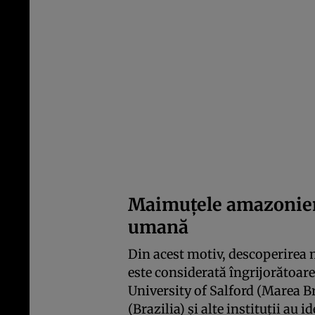
Maimuțele amazonien
umană
Din acest motiv, descoperirea
este considerată îngrijorătoare.
University of Salford (Marea B
(Brazilia) și alte instituții au 