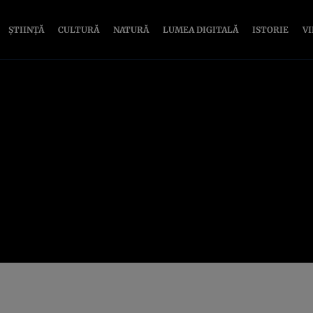
ȘTIINȚĂ
CULTURĂ
NATURĂ
LUMEA DIGITALĂ
ISTORIE
V