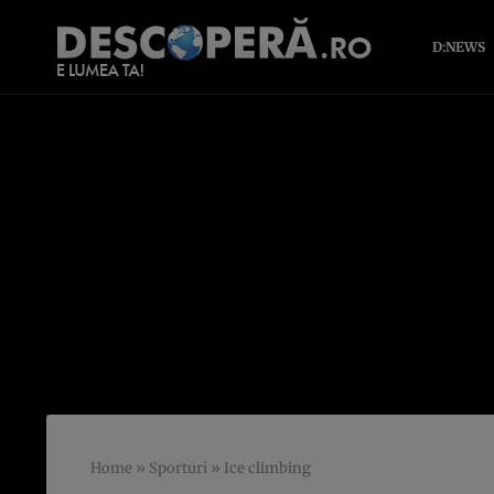
D:NEWS
Home
»
Sporturi
»
Ice climbing