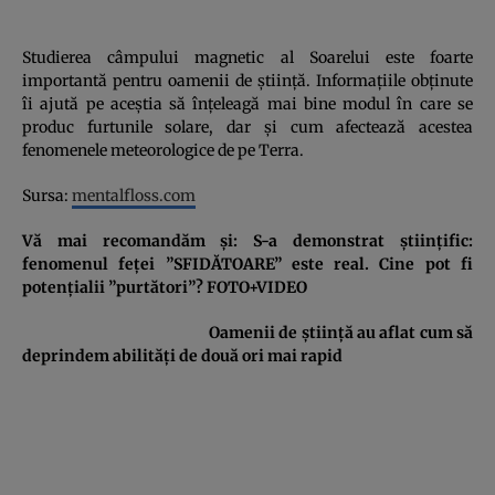
Studierea câmpului magnetic al Soarelui este foarte
importantă pentru oamenii de ştiinţă. Informaţiile obţinute
îi ajută pe aceştia să înţeleagă mai bine modul în care se
produc furtunile solare, dar şi cum afectează acestea
fenomenele meteorologice de pe Terra.
Sursa:
mentalfloss.com
Vă mai recomandăm şi:
S-a demonstrat ştiinţific:
fenomenul feţei ”SFIDĂTOARE” este real. Cine pot fi
potenţialii ”purtători”? FOTO+VIDEO
Oamenii de ştiinţă au aflat cum să
deprindem abilităţi de două ori mai rapid