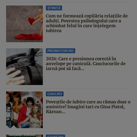
ȘTIINȚĂ
Cum ne formează copilăria relațiile de
adulți. Povestea psihologului care a
schimbat felul în care înțelegem
iubirea
PROMOTOR.RO
2026: Care e presiunea corectă în
anvelope pe caniculă. Cauciucurile de
iarnă pot să facă...
CIAO.RO
Poveştile de iubire care au rămas doar o
amintire! Imagini tari cu Gina Pistol,
Răzvan...
GO4IT.RO