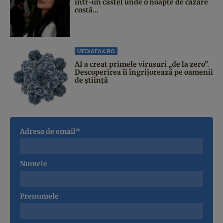
într-un castel unde o noapte de cazare
costă...
MEDIAFAX.RO
AI a creat primele virusuri „de la zero”.
Descoperirea îi îngrijorează pe oamenii
de știință
Adresa de email*
Numele
Prenumele