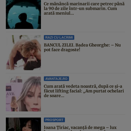
Ce mănâncă marinarii care petrec până
la 90 de zile într-un submarin. Cum
arată meniul...
RAZI CU LACRIMI
BANCUL ZILEI. Badea Gheorghe: – Nu
pot face dragoste!
AVANTAJE.RO
Cum arată vedeta noastră, după ce și-a
făcut lifting facial: „Am purtat ochelari
de soare...
PROSPORT
Ioana Țiriac, vacanță de mega – lux