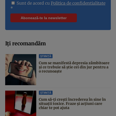
Sunt de acord cu
Politica de confidentialitate
*
Iți recomandăm
ȘTIINȚĂ
Cum se manifestă depresia zâmbitoare
și ce trebuie să știe cei din jur pentru a
o recunoaște
ȘTIINȚĂ
Cum să-ți crești încrederea în sine în
situații toxice. Fraze și acțiuni care
chiar te pot ajuta