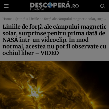
Home
»
Știință
»
Liniile de forţă ale câmpului magnetic solar, surprinse pentru prima dată de NASA într-un videoclip. În mod normal, acestea nu pot fi observate cu ochiul liber – VIDEO
Liniile de forţă ale câmpului magnetic
solar, surprinse pentru prima dată de
NASA într-un videoclip. În mod
normal, acestea nu pot fi observate cu
ochiul liber – VIDEO