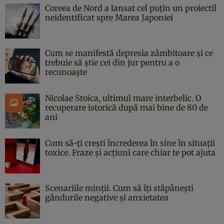
Coreea de Nord a lansat cel puțin un proiectil
neidentificat spre Marea Japoniei
Cum se manifestă depresia zâmbitoare și ce
trebuie să știe cei din jur pentru a o
recunoaște
Nicolae Stoica, ultimul mare interbelic. O
recuperare istorică după mai bine de 80 de
ani
Cum să-ți crești încrederea în sine în situații
toxice. Fraze și acțiuni care chiar te pot ajuta
Scenariile minții. Cum să îți stăpânești
gândurile negative și anxietatea