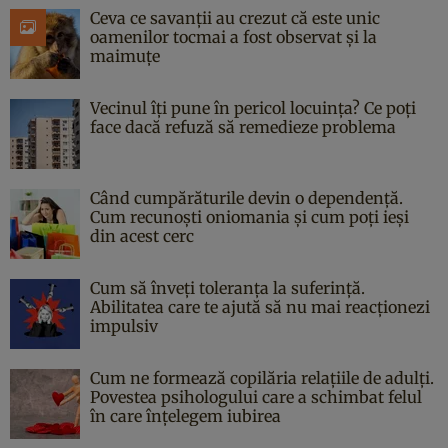
Ceva ce savanții au crezut că este unic
oamenilor tocmai a fost observat și la
maimuțe
Vecinul îți pune în pericol locuința? Ce poți
face dacă refuză să remedieze problema
Când cumpărăturile devin o dependență.
Cum recunoști oniomania și cum poți ieși
din acest cerc
Cum să înveți toleranța la suferință.
Abilitatea care te ajută să nu mai reacționezi
impulsiv
Cum ne formează copilăria relațiile de adulți.
Povestea psihologului care a schimbat felul
în care înțelegem iubirea