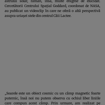
astrului solar, rămân, însă, multe enigme de elucidat.
Cercetătorii Centrului Spaţial Goddard, coordonat de NASA,
au publicat un videoclip în care ne oferă o altă perspectivă
asupra uriaşei stele din centrul Căii Lactee.
„Soarele este un obiect cosmic cu un câmp magnetic foarte
puternic, însă noi nu putem observa cu ochiul liber liniile
care compun acest câmp. Prin urmare, am realizat pe