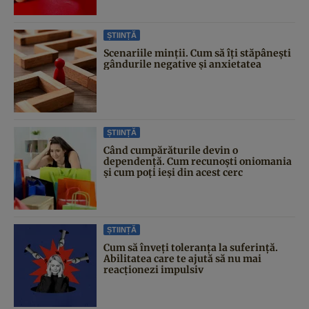
ȘTIINȚĂ
Scenariile minții. Cum să îți stăpânești
gândurile negative și anxietatea
ȘTIINȚĂ
Când cumpărăturile devin o
dependență. Cum recunoști oniomania
și cum poți ieși din acest cerc
ȘTIINȚĂ
Cum să înveți toleranța la suferință.
Abilitatea care te ajută să nu mai
reacționezi impulsiv