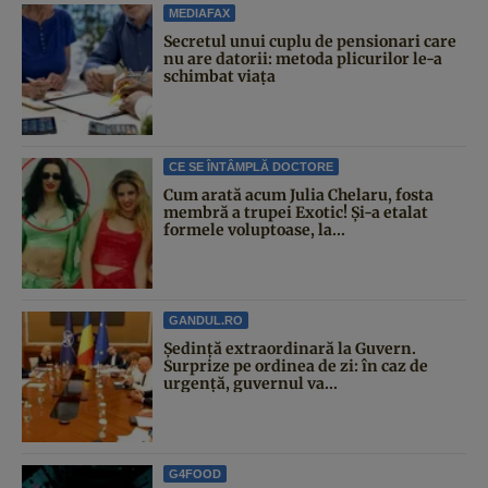
MEDIAFAX
Secretul unui cuplu de pensionari care
nu are datorii: metoda plicurilor le-a
schimbat viața
CE SE ÎNTÂMPLĂ DOCTORE
Cum arată acum Julia Chelaru, fosta
membră a trupei Exotic! Și-a etalat
formele voluptoase, la...
GANDUL.RO
Şedinţă extraordinară la Guvern.
Surprize pe ordinea de zi: în caz de
urgență, guvernul va...
G4FOOD