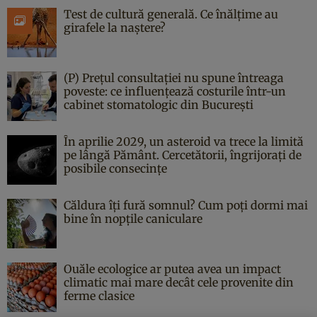
Test de cultură generală. Ce înălțime au
girafele la naștere?
(P) Prețul consultației nu spune întreaga
poveste: ce influențează costurile într-un
cabinet stomatologic din București
În aprilie 2029, un asteroid va trece la limită
pe lângă Pământ. Cercetătorii, îngrijorați de
posibile consecințe
Căldura îți fură somnul? Cum poți dormi mai
bine în nopțile caniculare
Ouăle ecologice ar putea avea un impact
climatic mai mare decât cele provenite din
ferme clasice