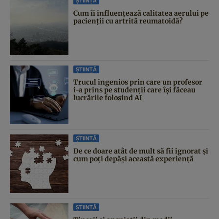
ȘTIINȚĂ
Cum îi influențează calitatea aerului pe
pacienții cu artrită reumatoidă?
ȘTIINȚĂ
Trucul ingenios prin care un profesor
i-a prins pe studenții care își făceau
lucrările folosind AI
ȘTIINȚĂ
De ce doare atât de mult să fii ignorat și
cum poți depăși această experiență
ȘTIINȚĂ