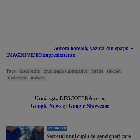
Aurora boreală, văzută din spaţiu –
IMAGINI VIDEO impresionante
Tags:
descoperire
găuri negre supermasive
rotatie
sincron
unde radio
univers
Urmărește DESCOPERĂ.ro pe
Google News
Google Showcase
și
MEDIAFAX
Secretul unui cuplu de pensionari care