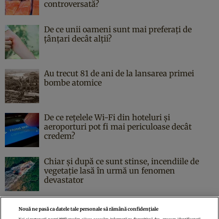
controversată?
De ce unii oameni sunt mai preferați de
țânțari decât alții?
Au trecut 81 de ani de la lansarea primei
bombe atomice
De ce rețelele Wi-Fi din hoteluri și
aeroporturi pot fi mai periculoase decât
credem?
Chiar și după ce sunt stinse, incendiile de
vegetație lasă în urmă un fenomen
devastator
Nouă ne pasă ca datele tale personale să rămână confidențiale