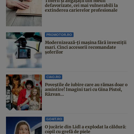
Tinerii și angajații din medii
defavorizate, cei mai vulnerabili la
extinderea carierelor profesionale
PROMOTOR.RO
Modernizează-ți mașina fără investiții
mari. Cinci accesorii recomandate
șoferilor
CIAO.RO
Poveştile de iubire care au rămas doar o
amintire! Imagini tari cu Gina Pistol,
Răzvan...
GO4IT.RO
O jucărie din Lidl a explodat la căldură:
copil cu grefă de piele