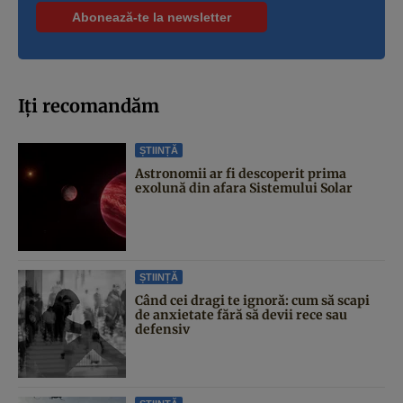
Iți recomandăm
ȘTIINȚĂ
Astronomii ar fi descoperit prima
exolună din afara Sistemului Solar
ȘTIINȚĂ
Când cei dragi te ignoră: cum să scapi
de anxietate fără să devii rece sau
defensiv