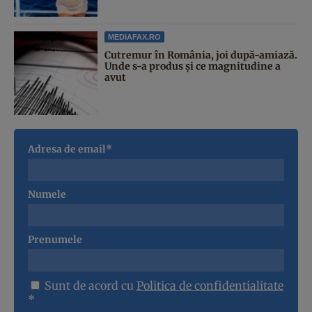
MEDIAFAX.RO
Cutremur în România, joi după-amiază.
Unde s-a produs și ce magnitudine a
avut
Adresa de email*
Numele
Prenumele
Sunt de acord cu
Politica de confidentialitate
*