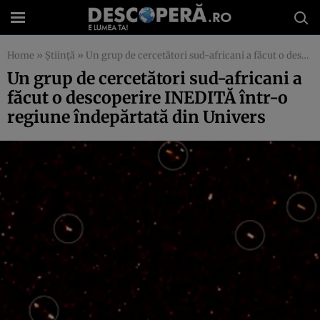
Home
»
Știință
»
Un grup de cercetători sud-africani a făcut o descoperire INEDITĂ într-o regiune îndepărtată din Univers
Un grup de cercetători sud-africani a
făcut o descoperire INEDITĂ într-o
regiune îndepărtată din Univers