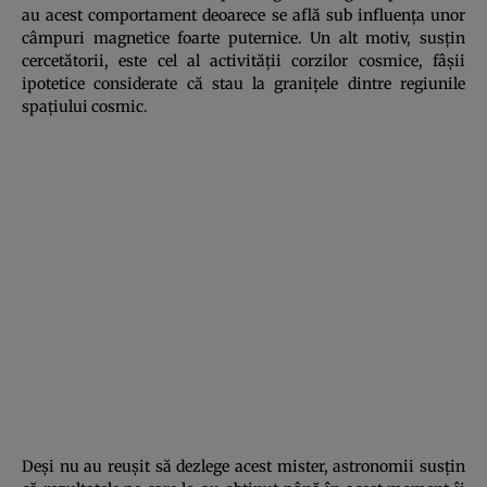
au acest comportament deoarece se află sub influenţa unor
câmpuri magnetice foarte puternice. Un alt motiv, susţin
cercetătorii, este cel al activităţii corzilor cosmice, fâşii
ipotetice considerate că stau la graniţele dintre regiunile
spaţiului cosmic.
Deşi nu au reuşit să dezlege acest mister, astronomii susţin