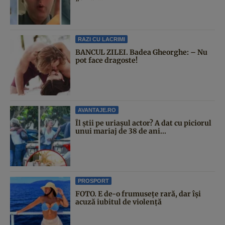
RAZI CU LACRIMI
BANCUL ZILEI. Badea Gheorghe: – Nu
pot face dragoste!
AVANTAJE.RO
Îl știi pe uriașul actor? A dat cu piciorul
unui mariaj de 38 de ani...
PROSPORT
FOTO. E de-o frumusețe rară, dar își
acuză iubitul de violență