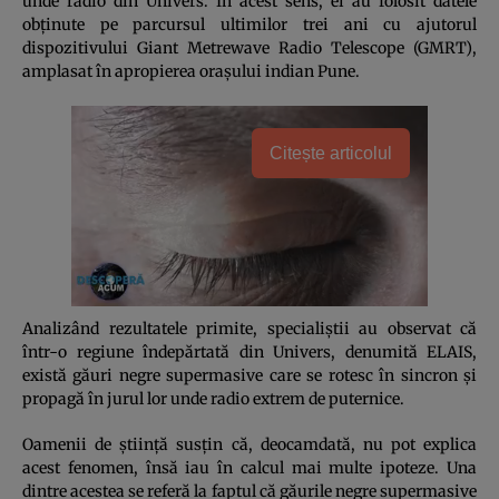
unde radio din Univers. În acest sens, ei au folosit datele
obţinute pe parcursul ultimilor trei ani cu ajutorul
dispozitivului Giant Metrewave Radio Telescope (GMRT),
amplasat în apropierea oraşului indian Pune.
Citește articolul
Analizând rezultatele primite, specialiştii au observat că
într-o regiune îndepărtată din Univers, denumită ELAIS,
există găuri negre supermasive care se rotesc în sincron şi
propagă în jurul lor unde radio extrem de puternice.
Oamenii de ştiinţă susţin că, deocamdată, nu pot explica
acest fenomen, însă iau în calcul mai multe ipoteze. Una
dintre acestea se referă la faptul că găurile negre supermasive