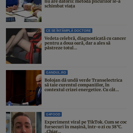
nu are datorii: metoda plicurilor le-a
schimbat viața
CE SE ÎNTÂMPLĂ DOCTORE
Vedeta celebră, diagnosticată cu cancer
pentru a doua oară, dar a ales să
păstreze totul...
GANDUL.RO
Bolojan dă undă verde Transelectrica
să taie curentul companiilor, în
contextul crizei energetice. Cu cât...
G4FOOD
Experiment viral pe TikTok. Cum se coc
fursecuri în mașină, într-o zi cu 38°C.
„Chiar...