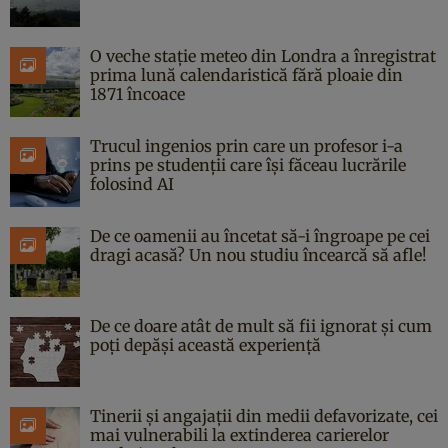
O veche stație meteo din Londra a înregistrat
prima lună calendaristică fără ploaie din
1871 încoace
Trucul ingenios prin care un profesor i-a
prins pe studenții care își făceau lucrările
folosind AI
De ce oamenii au încetat să-i îngroape pe cei
dragi acasă? Un nou studiu încearcă să afle!
De ce doare atât de mult să fii ignorat și cum
poți depăși această experiență
Tinerii și angajații din medii defavorizate, cei
mai vulnerabili la extinderea carierelor