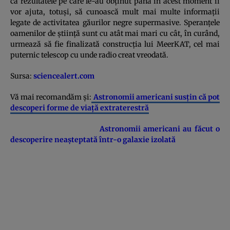
că rezultatele pe care le-au obţinut până în acest moment îi
vor ajuta, totuşi, să cunoască mult mai multe informaţii
legate de activitatea găurilor negre supermasive. Speranţele
oamenilor de ştiinţă sunt cu atât mai mari cu cât, în curând,
urmează să fie finalizată construcţia lui MeerKAT, cel mai
puternic telescop cu unde radio creat vreodată.
Sursa:
sciencealert.com
Vă mai recomandăm şi:
Astronomii americani susţin că pot
descoperi forme de viaţă extraterestră
Astronomii americani au făcut o
descoperire neaşteptată într-o galaxie izolată