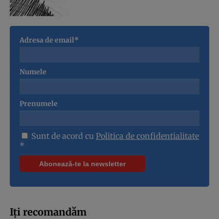
Adresa de email*
Numele
Prenumele
Sunt de acord cu
Politica de confidentialitate
*
Iți recomandăm