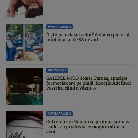
AVANTAJE.RO
Îl știi pe uriașul actor? A dat cu piciorul
unui mariaj de 38 de ani...
PROSPORT
GALERIE FOTO. Ioana Tamaş, apariție
fermecătoare pe plajă! Reacția Adelinei
Pestrițu când a văzut-o
MEDIAFAX.RO
Cutremur în România, joi după-amiază.
Unde s-a produs și ce magnitudine a
avut