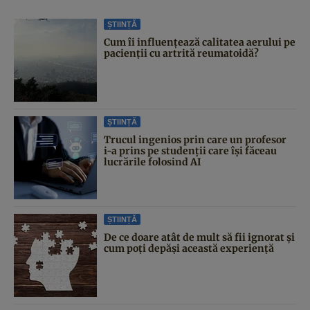
ȘTIINȚĂ
Cum îi influențează calitatea aerului pe
pacienții cu artrită reumatoidă?
ȘTIINȚĂ
Trucul ingenios prin care un profesor
i-a prins pe studenții care își făceau
lucrările folosind AI
ȘTIINȚĂ
De ce doare atât de mult să fii ignorat și
cum poți depăși această experiență