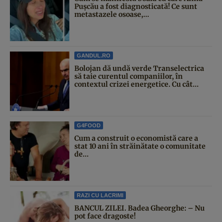
Pușcău a fost diagnosticată! Ce sunt
metastazele osoase,...
GANDUL.RO
Bolojan dă undă verde Transelectrica
să taie curentul companiilor, în
contextul crizei energetice. Cu cât...
G4FOOD
Cum a construit o economistă care a
stat 10 ani în străinătate o comunitate
de...
RAZI CU LACRIMI
BANCUL ZILEI. Badea Gheorghe: – Nu
pot face dragoste!