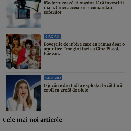
Modernizează-ți mașina fără investiții
mari. Cinci accesorii recomandate
șoferilor
CIAO.RO
Poveştile de iubire care au rămas doar o
amintire! Imagini tari cu Gina Pistol,
Răzvan...
GO4IT.RO
O jucărie din Lidl a explodat la căldură:
copil cu grefă de piele
Cele mai noi articole