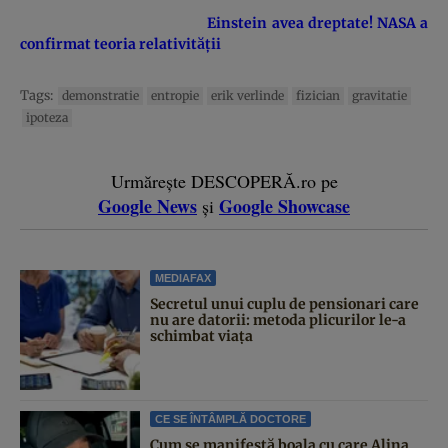
Einstein avea dreptate! NASA a
confirmat teoria relativităţii
Tags:
demonstratie
entropie
erik verlinde
fizician
gravitatie
ipoteza
Urmărește DESCOPERĂ.ro pe
Google News
Google Showcase
și
MEDIAFAX
Secretul unui cuplu de pensionari care
nu are datorii: metoda plicurilor le-a
schimbat viața
CE SE ÎNTÂMPLĂ DOCTORE
Cum se manifestă boala cu care Alina