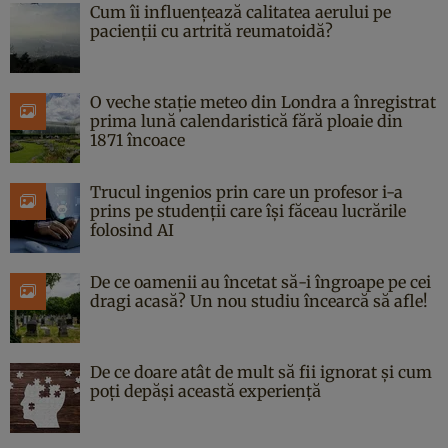
Cum îi influențează calitatea aerului pe
pacienții cu artrită reumatoidă?
O veche stație meteo din Londra a înregistrat
prima lună calendaristică fără ploaie din
1871 încoace
Trucul ingenios prin care un profesor i-a
prins pe studenții care își făceau lucrările
folosind AI
De ce oamenii au încetat să-i îngroape pe cei
dragi acasă? Un nou studiu încearcă să afle!
De ce doare atât de mult să fii ignorat și cum
poți depăși această experiență