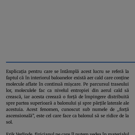
Explicaţia pentru care se întâmplă acest lucru se referă la
faptul că în interiorul baloanelor există aer cald care conţine
molecule aflate în continuă mişcare. Pe parcursul traseului
lor, moleculele fac ca nivelul entropiei din aerul cald să
crească, iar acesta creează o forţă de împingere distribuită
spre partea superioară a balonului şi spre părţile laterale ale
acestuia. Acest fenomen, cunoscut sub numele de ,,forţă
ascensională”, este cel care face ca balonul să se ridice de la
sol.
Erik Verlinde, fizicianul pe care îl putem vedea în materialul