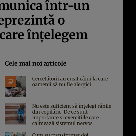
omunica într-un
eprezintă o
 care înţelegem
Cele mai noi articole
Cercetătorii au creat câini la care
oamenii să nu fie alergici
Nu este suficient să înțelegi rănile
din copilărie. De ce sunt
importante și exercițiile care
calmează sistemul nervos
Cum au transformat doi