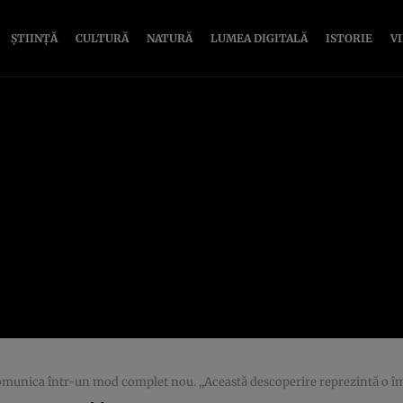
ȘTIINȚĂ
CULTURĂ
NATURĂ
LUMEA DIGITALĂ
ISTORIE
V
unica într-un mod complet nou. ,,Această descoperire reprezintă o îmbună