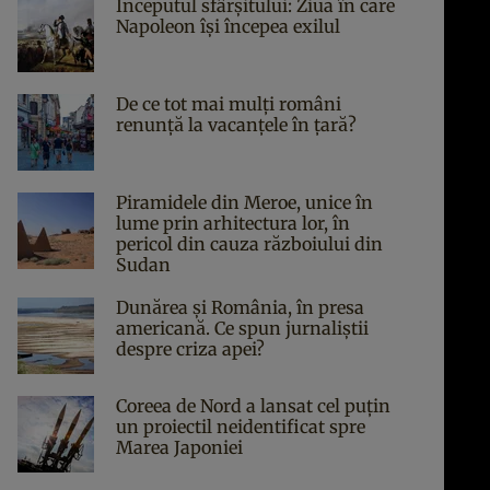
Începutul sfârşitului: Ziua în care
Napoleon îşi începea exilul
De ce tot mai mulți români
renunță la vacanțele în țară?
Piramidele din Meroe, unice în
lume prin arhitectura lor, în
pericol din cauza războiului din
Sudan
Dunărea și România, în presa
americană. Ce spun jurnaliștii
despre criza apei?
Coreea de Nord a lansat cel puțin
un proiectil neidentificat spre
Marea Japoniei