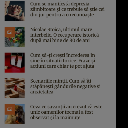
Cum se manifestă depresia
zâmbitoare și ce trebuie să știe cei
din jur pentru a o recunoaște
Nicolae Stoica, ultimul mare
interbelic. O recuperare istorică
după mai bine de 80 de ani
Cum să-ți crești încrederea în
sine în situații toxice. Fraze și
acțiuni care chiar te pot ajuta
Scenariile minții. Cum să îți
stăpânești gândurile negative și
anxietatea
Ceva ce savanții au crezut că este
unic oamenilor tocmai a fost
observat și la maimuțe