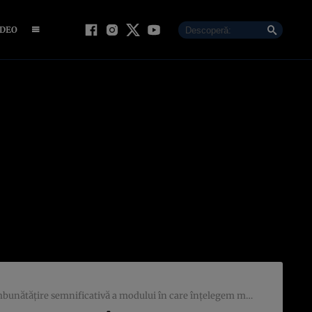
IDEO
tăţire semnificativă a modului în care înţelegem memoria”