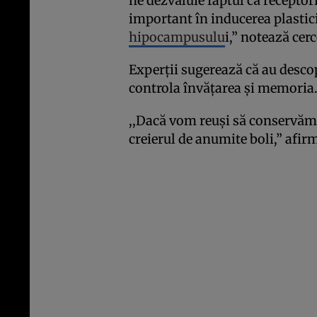
ne dezvăluie faptul că receptor
important în inducerea plastici
hipocampusulu
i,” notează cerc
Experţii sugerează că au desc
controla învăţarea şi memoria
,,Dacă vom reuşi să conservăm
creierul de anumite boli,” afir