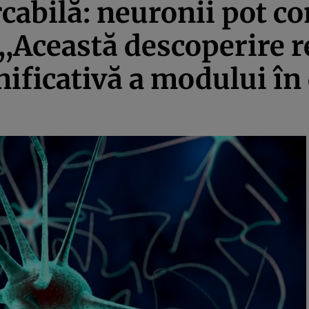
cabilă: neuronii pot c
,Această descoperire r
ificativă a modului în