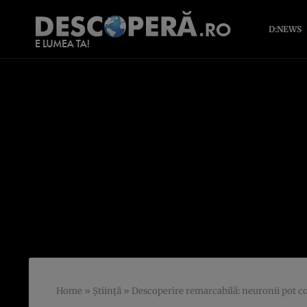
D:NEWS
Home
»
Știință
»
Descoperire remarcabilă: neuronii pot com