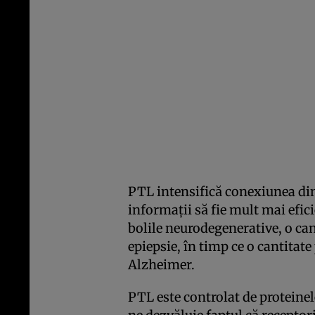
PTL intensifică conexiunea din
informaţii să fie mult mai efic
bolile neurodegenerative, o ca
epiepsie, în timp ce o cantita
Alzheimer.
PTL este controlat de proteine