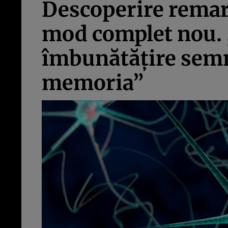
Descoperire remar
mod complet nou. ,
îmbunătăţire semn
memoria”