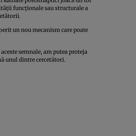
ii kainate postsinaptici joacă un tot
tăţii funcţionale sau structurale a
etătorii.
operit un nou mecanism care poate
.
 aceste semnale, am putea proteja
mă unul dintre cercetători.