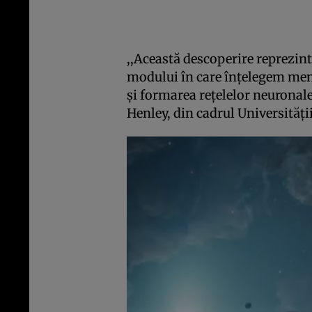
,,Această descoperire reprezin
modului în care înţelegem memo
şi formarea reţelelor neuronale
Henley, din cadrul Universităţi