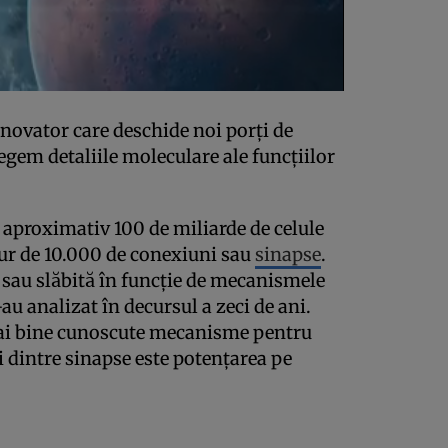
inovator care deschide noi porţi de
legem detaliile moleculare ale funcţiilor
 aproximativ 100 de miliarde de celule
jur de 10.000 de conexiuni sau
sinapse
.
 sau slăbită în funcţie de mecanismele
-au analizat în decursul a zeci de ani.
mai bine cunoscute mecanisme pentru
i dintre sinapse este potenţarea pe