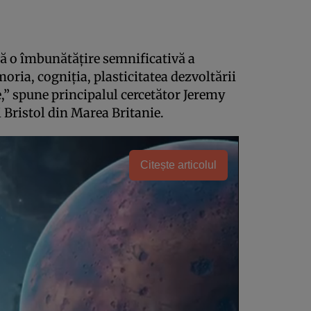
tă o îmbunătăţire semnificativă a
ria, cogniţia, plasticitatea dezvoltării
,” spune principalul cercetător Jeremy
i Bristol din Marea Britanie.
Citește articolul