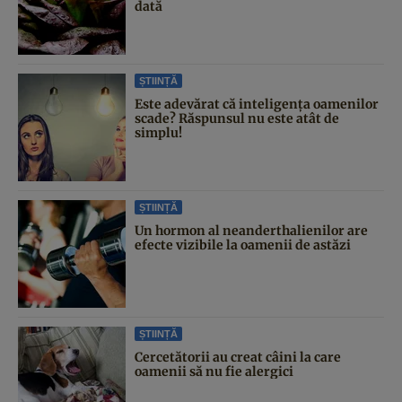
dată
ȘTIINȚĂ
Este adevărat că inteligența oamenilor
scade? Răspunsul nu este atât de
simplu!
ȘTIINȚĂ
Un hormon al neanderthalienilor are
efecte vizibile la oamenii de astăzi
ȘTIINȚĂ
Cercetătorii au creat câini la care
oamenii să nu fie alergici