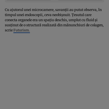
Cu ajutorul unei microcamere, savanţii au putut observa, în
timpul unei endoscopii, ceva neobişnuit. Ţesutul care
conecta organele era un spaţiu deschis, umplut cu fluid şi
susţinut de o structură realizată din mănunchiuri de colagen,
scrie
Futurism.