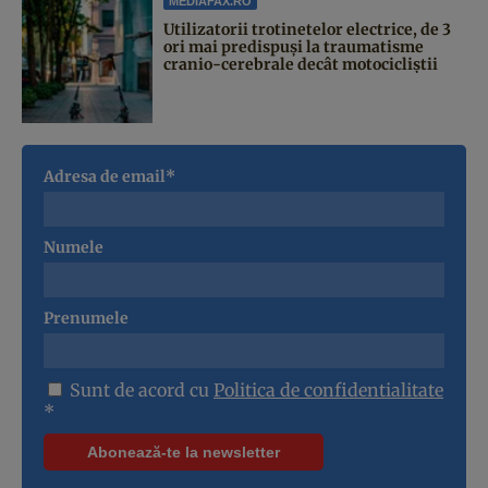
MEDIAFAX.RO
Utilizatorii trotinetelor electrice, de 3
ori mai predispuși la traumatisme
cranio-cerebrale decât motocicliștii
Adresa de email*
Numele
Prenumele
Sunt de acord cu
Politica de confidentialitate
*