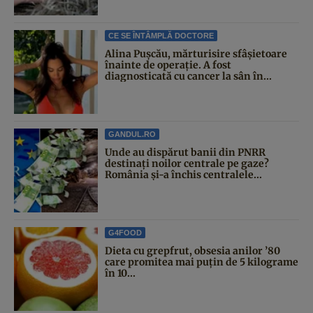
CE SE ÎNTÂMPLĂ DOCTORE
Alina Pușcău, mărturisire sfâșietoare
înainte de operație. A fost
diagnosticată cu cancer la sân în...
GANDUL.RO
Unde au dispărut banii din PNRR
destinați noilor centrale pe gaze?
România și-a închis centralele...
G4FOOD
Dieta cu grepfrut, obsesia anilor ’80
care promitea mai puțin de 5 kilograme
în 10...