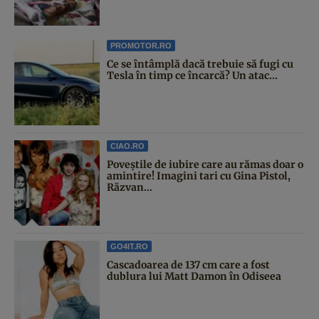
PROMOTOR.RO
Ce se întâmplă dacă trebuie să fugi cu
Tesla în timp ce încarcă? Un atac...
CIAO.RO
Poveştile de iubire care au rămas doar o
amintire! Imagini tari cu Gina Pistol,
Răzvan...
GO4IT.RO
Cascadoarea de 137 cm care a fost
dublura lui Matt Damon în Odiseea