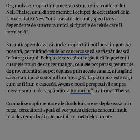
Organul are proprietăţi unice şi o structură şi conform lui
Neil Theise, unul dintre membrii echipei de cercetători de la
Universitatea New York, trăsăturile sunt „specifice şi
dependente de structura unică şi tipurile de celule care îl
formează”.
Savanţii speculează că unele proprietăţi pot lucra împotriva
noastră, permiţând
celulelor canceroase
să se răspândească
în întreg corpul. Echipa de cercetători a găsit că în pacienţii
cu unele tipuri de cancer malign, celulele pot părăsi ţesuturile
de provenienţă şi se pot deplasa prin aceste canale, ajungând
să contamineze sistemul limfatic. „Odată pătrunse, este ca şi
cum ar fi într-o cascadă. Avem o nouă perspectivă asupra
mecanismului de răspândire a
tumorilor
”, a afirmat Theise.
Cu analize suplimentare ale fluidului care se deplasează prin
reţea, cercetătorii speră că vor putea detecta cancerul mult
mai devreme decât este posibil cu metodele curente.