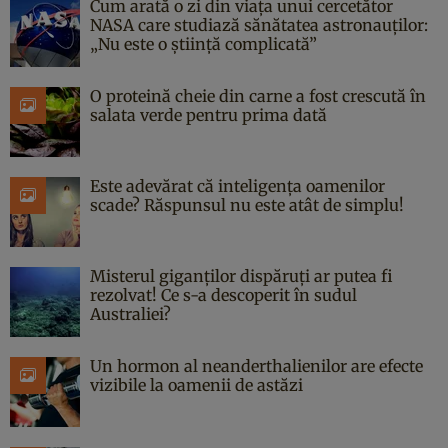
Cum arată o zi din viața unui cercetător
NASA care studiază sănătatea astronauților:
„Nu este o știință complicată”
O proteină cheie din carne a fost crescută în
salata verde pentru prima dată
Este adevărat că inteligența oamenilor
scade? Răspunsul nu este atât de simplu!
Misterul giganților dispăruți ar putea fi
rezolvat! Ce s-a descoperit în sudul
Australiei?
Un hormon al neanderthalienilor are efecte
vizibile la oamenii de astăzi