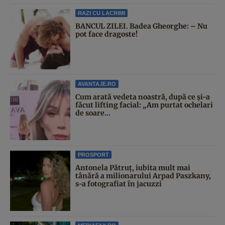
RAZI CU LACRIMI
BANCUL ZILEI. Badea Gheorghe: – Nu
pot face dragoste!
AVANTAJE.RO
Cum arată vedeta noastră, după ce și-a
făcut lifting facial: „Am purtat ochelari
de soare...
PROSPORT
Antonela Pătruț, iubita mult mai
tânără a milionarului Arpad Paszkany,
s-a fotografiat în jacuzzi