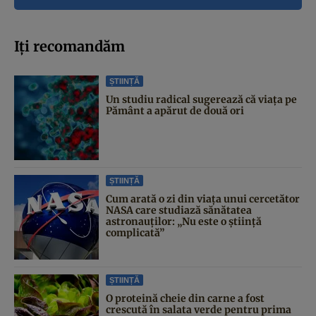
Iți recomandăm
ȘTIINȚĂ
Un studiu radical sugerează că viața pe
Pământ a apărut de două ori
ȘTIINȚĂ
Cum arată o zi din viața unui cercetător
NASA care studiază sănătatea
astronauților: „Nu este o știință
complicată”
ȘTIINȚĂ
O proteină cheie din carne a fost
crescută în salata verde pentru prima