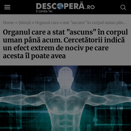
Home
»
Știință
»
Organul care a stat ”ascuns” în corpul uman până acum. Cercetătorii indică un efect extrem de nociv pe care acesta îl poate avea
Organul care a stat ”ascuns” în corpul
uman până acum. Cercetătorii indică
un efect extrem de nociv pe care
acesta îl poate avea