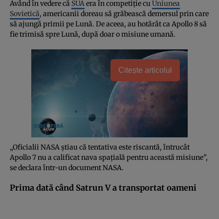
Având în vedere că
SUA
era în competiţie cu
Uniunea
Sovietică
, americanii doreau să grăbească demersul prin care
să ajungă primii pe Lună. De aceea, au hotărât ca Apollo 8 să
fie trimisă spre Lună, după doar o misiune umană.
Citește articolul
„Oficialii NASA ştiau că tentativa este riscantă, întrucât
Apollo 7 nu a calificat nava spaţială pentru această misiune”,
se declara într-un document NASA.
Prima dată când Satrun V a transportat oameni