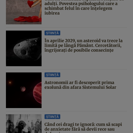
adulți. Povestea psihologului care a
schimbat felul în care înțelegem
iubirea
ȘTIINȚĂ
În aprilie 2029, un asteroid va trece la
limită pe lângă Pământ. Cercetătorii,
îngrijorați de posibile consecințe
ȘTIINȚĂ
Astronomii ar fi descoperit prima
exolună din afara Sistemului Solar
ȘTIINȚĂ
Când cei dragi te ignoră: cum să scapi
de anxietate fără să devii rece sau