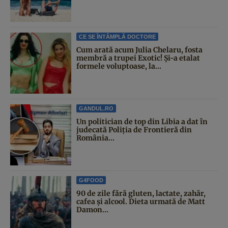
CE SE ÎNTÂMPLĂ DOCTORE
Cum arată acum Julia Chelaru, fosta
membră a trupei Exotic! Și-a etalat
formele voluptoase, la...
GANDUL.RO
Un politician de top din Libia a dat în
judecată Poliția de Frontieră din
România...
G4FOOD
90 de zile fără gluten, lactate, zahăr,
cafea și alcool. Dieta urmată de Matt
Damon...