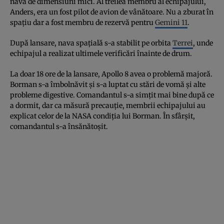
navă de dimensiuni mici. Al treilea membru al echipajului,
Anders, era un fost pilot de avion de vânătoare. Nu a zburat în
spaţiu dar a fost membru de rezervă pentru
Gemini 11
.
După lansare, nava spaţială s-a stabilit pe orbita
Terrei
, unde
echipajul a realizat ultimele verificări înainte de drum.
La doar 18 ore de la lansare, Apollo 8 avea o problemă majoră.
Borman s-a îmbolnăvit şi s-a luptat cu stări de vomă şi alte
probleme digestive. Comandantul s-a simţit mai bine după ce
a dormit, dar ca măsură precauţie, membrii echipajului au
explicat celor de la NASA condiţia lui Borman. În sfârşit,
comandantul s-a însănătoşit.