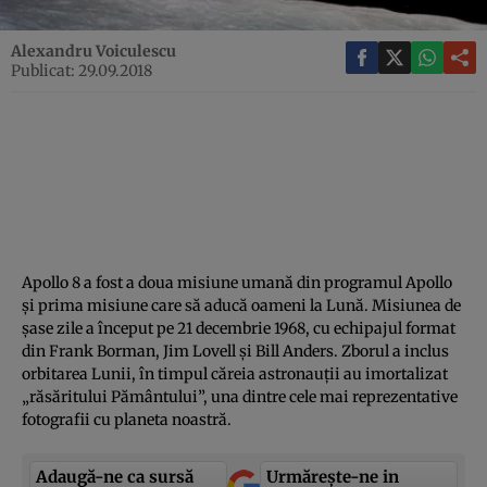
Alexandru Voiculescu
Publicat: 29.09.2018
Apollo 8 a fost a doua misiune umană din programul Apollo
şi prima misiune care să aducă oameni la Lună. Misiunea de
şase zile a început pe 21 decembrie 1968, cu echipajul format
din Frank Borman, Jim Lovell şi Bill Anders. Zborul a inclus
orbitarea Lunii, în timpul căreia astronauţii au imortalizat
„răsăritului Pământului”, una dintre cele mai reprezentative
fotografii cu planeta noastră.
Adaugă-ne ca sursă
Urmărește-ne in