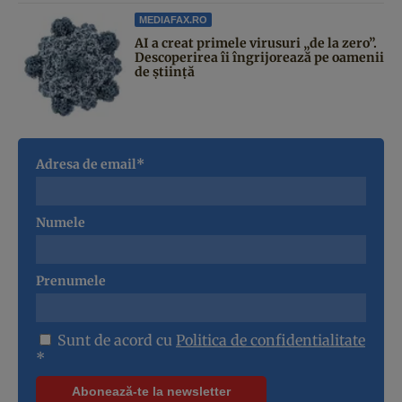
MEDIAFAX.RO
AI a creat primele virusuri „de la zero”.
Descoperirea îi îngrijorează pe oamenii
de știință
Adresa de email*
Numele
Prenumele
Sunt de acord cu
Politica de confidentialitate
*