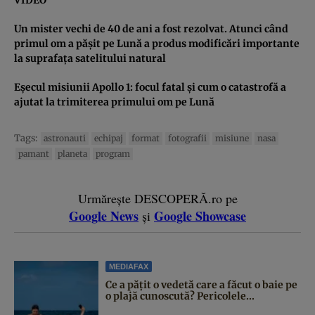
Un mister vechi de 40 de ani a fost rezolvat. Atunci când
primul om a păşit pe Lună a produs modificări importante
la suprafaţa satelitului natural
Eşecul misiunii Apollo 1: focul fatal şi cum o catastrofă a
ajutat la trimiterea primului om pe Lună
Tags:
astronauti
echipaj
format
fotografii
misiune
nasa
pamant
planeta
program
Urmărește DESCOPERĂ.ro pe
Google News
Google Showcase
și
MEDIAFAX
Ce a pățit o vedetă care a făcut o baie pe
o plajă cunoscută? Pericolele...