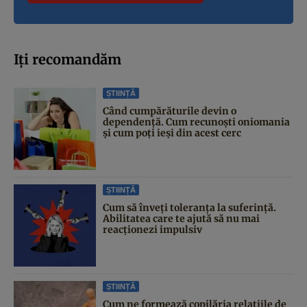
Iți recomandăm
ȘTIINȚĂ
Când cumpărăturile devin o
dependență. Cum recunoști oniomania
și cum poți ieși din acest cerc
ȘTIINȚĂ
Cum să înveți toleranța la suferință.
Abilitatea care te ajută să nu mai
reacționezi impulsiv
ȘTIINȚĂ
Cum ne formează copilăria relațiile de