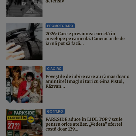
defensiv
PROMOTOR.RO
2026: Care e presiunea corectă în
anvelope pe caniculă. Cauciucurile de
iarnă pot să facă...
CIAO.RO
Poveştile de iubire care au rămas doar o
amintire! Imagini tari cu Gina Pistol,
Răzvan...
GO4IT.RO
PARKSIDE aduce în LIDL TOP 7 scule
pentru orice atelier. „Vedeta” ofertei
costă doar 129...