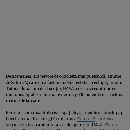
De asemenea, era nevoie de o rachetă mai puternică, anume
de Saturn V, care nu a fost niciodată testată cu echipaj uman.
Totuşi, după luni de discuţie, NASA a decis să continue cu
misiunea Apollo în formă revizuită pe 10 noiembrie, la o lună
înainte de lansare.
Borman, comandantul navei spaţiale, şi membrul de echipaj
Lovell au mai fost colegi în misiunea
Gemini 7
, care avea
scopul de a testa anduranţa, cei doi petrecând 14 zile într-o