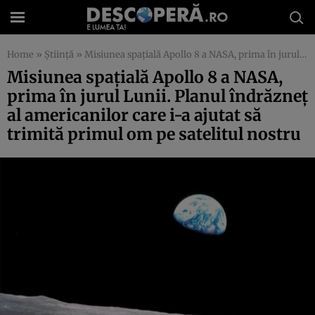
Home
»
Știință
»
Misiunea spaţială Apollo 8 a NASA, prima în jurul Lunii. Planul îndrăzneţ al americanilor care i-a ajutat să trimită primul om pe satelitul nostru
Misiunea spaţială Apollo 8 a NASA,
prima în jurul Lunii. Planul îndrăzneţ
al americanilor care i-a ajutat să
trimită primul om pe satelitul nostru