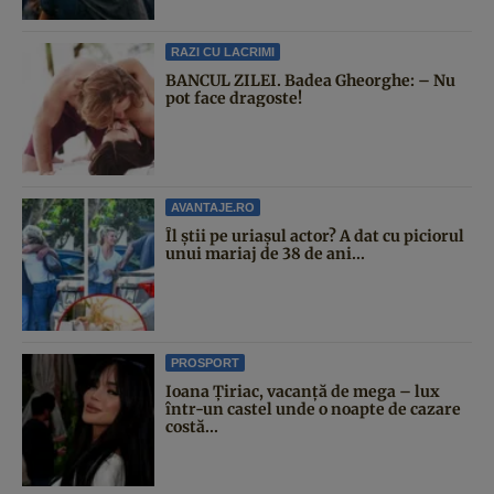
RAZI CU LACRIMI
BANCUL ZILEI. Badea Gheorghe: – Nu
pot face dragoste!
AVANTAJE.RO
Îl știi pe uriașul actor? A dat cu piciorul
unui mariaj de 38 de ani...
PROSPORT
Ioana Țiriac, vacanță de mega – lux
într-un castel unde o noapte de cazare
costă...