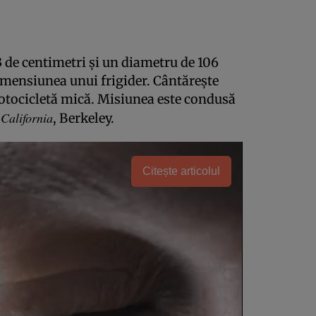
3 de centimetri şi un diametru de 106
mensiunea unui frigider. Cântăreşte
otocicletă mică. Misiunea este condusă
 California
, Berkeley.
Citește articolul