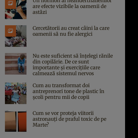
Un hormon al neanderthalienilor
are efecte vizibile la oamenii de
astăzi
Cercetătorii au creat câini la care
oamenii să nu fie alergici
Nu este suficient să înțelegi rănile
din copilărie. De ce sunt
importante și exercițiile care
calmează sistemul nervos
Cum au transformat doi
antreprenori tone de plastic în
școli pentru mii de copii
Cum se vor proteja viitorii
astronauți de praful toxic de pe
Marte?