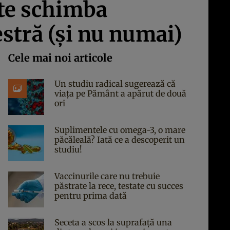
ate schimba
stră (şi nu numai)
Cele mai noi articole
Un studiu radical sugerează că
viața pe Pământ a apărut de două
ori
Suplimentele cu omega-3, o mare
păcăleală? Iată ce a descoperit un
studiu!
Vaccinurile care nu trebuie
păstrate la rece, testate cu succes
pentru prima dată
Seceta a scos la suprafață una