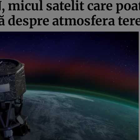
, micul satelit care po
ă despre atmosfera tere