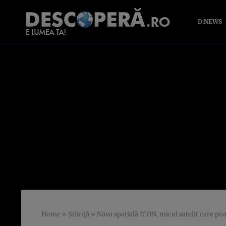
D:NEWS
Home
»
Știință
»
Nava spaţială ICON, micul satelit care p