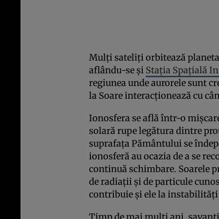
Mulţi sateliţi orbitează planet
aflându-se şi
Staţia Spaţială I
regiunea unde aurorele sunt cre
la Soare interacţionează cu c
Ionosfera se află într-o mişcar
solară rupe legătura dintre pro
suprafaţa Pământului se îndepă
ionosferă au ocazia de a se re
continuă schimbare. Soarele p
de radiaţii şi de particule cuno
contribuie şi ele la instabilităţ
Timp de mai mulţi ani, savanţi