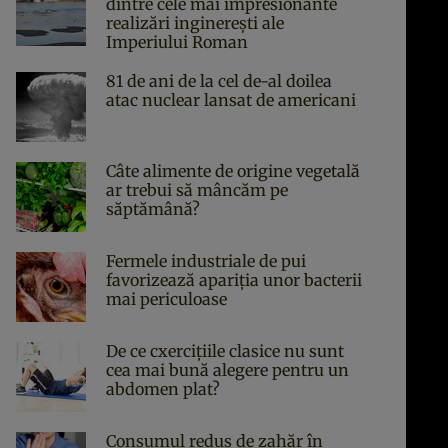
dintre cele mai impresionante
realizări inginerești ale
Imperiului Roman
81 de ani de la cel de-al doilea
atac nuclear lansat de americani
Câte alimente de origine vegetală
ar trebui să mâncăm pe
săptămână?
Fermele industriale de pui
favorizează apariția unor bacterii
mai periculoase
De ce cxercițiile clasice nu sunt
cea mai bună alegere pentru un
abdomen plat?
Consumul redus de zahăr în