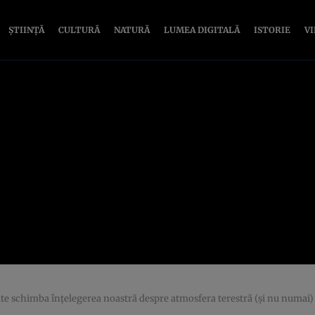
ȘTIINȚĂ
CULTURĂ
NATURĂ
LUMEA DIGITALĂ
ISTORIE
V
oate schimba înţelegerea noastră despre atmosfera terestră (şi nu numai)