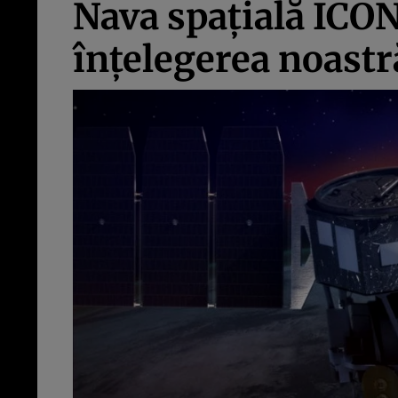
Nava spaţială ICON
înţelegerea noastr