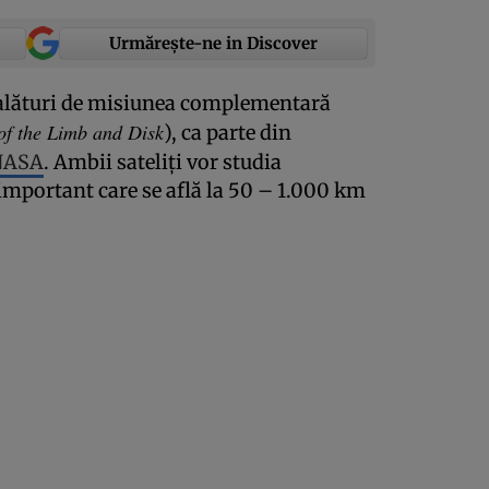
Urmărește-ne in Discover
, alături de misiunea complementară
of the Limb and Disk
), ca parte din
NASA
. Ambii sateliţi vor studia
 important care se află la 50 – 1.000 km