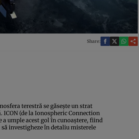
Share:
mosfera terestră se găseşte un strat
ă. ICON (de la Ionospheric Connection
 a umple acest gol în cunoaştere, fiind
să investigheze în detaliu misterele