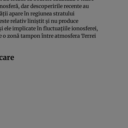
nosferă, dar descoperirile recente au
ăţii apare în regiunea stratului
este relativ liniştit şi nu produce
i ele implicate în fluctuaţiile ionosferei,
te o zonă tampon între atmosfera Terrei
care