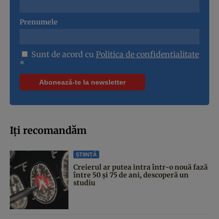
Prenumele
Sunt de acord cu
Politica de confidentialitate
*
Iți recomandăm
ȘTIINȚĂ
Creierul ar putea intra într-o nouă fază
între 50 și 75 de ani, descoperă un
studiu