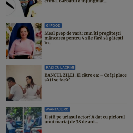
crimă. Bărbatul a înjunghiat...
G4FOOD
Meal prep de vară: cum îți pregătești
mâncarea pentru 4 zile fără să gătești
în...
RAZI CU LACRIMI
BANCUL ZILEI. El către ea: – Ce îți place
să ți se facă?
AVANTAJE.RO
Îl știi pe uriașul actor? A dat cu piciorul
unui mariaj de 38 de ani...