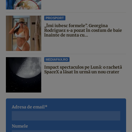
PROSPORT
„Îmi iubesc formele”. Georgina
Rodriguez s-a pozat în costum de baie
înainte de nunta cu...
MEDIAFAX.RO
Impact spectaculos pe Lună: o rachetă
SpaceX a lăsat în urmă un nou crater
Adresa de email*
Numele