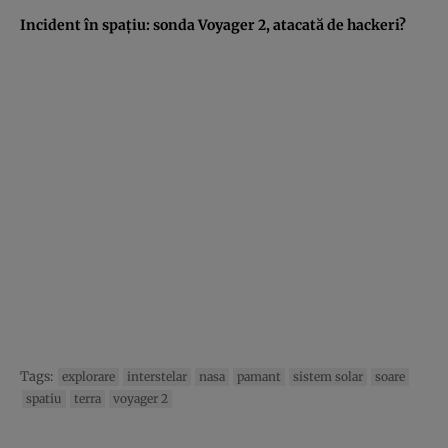
Incident în spaţiu: sonda Voyager 2, atacată de hackeri?
Tags:
explorare
interstelar
nasa
pamant
sistem solar
soare
spatiu
terra
voyager 2