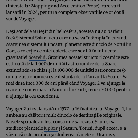
(Interstellar Mapping and Acceleration Probe), care va fi
lansată în 2024, pentru a completa observaţiile celor două
sonde Voyager.
Deşi sondele au ieşit din heliosferă, acestea nu au părăsit
încă Sistemul Solar, lucru care nu se va întâmpla în curând.
Marginea sistemului nostru planetar este dincolo de Norul lui
Oort, o colecţie de mici obiecte care se află în influenţa
gravitaţiei
Soarelui
. Grosimea acestei structuri cosmice este
estimată de la 1.000 de unităţi astronomice de la Soare,
extinzându-se chiar şi la 100.000 de unităţi astronomice (o
unitate astronomică este distanţa de la Pământ la Soare). Va
mai dura încă 300 de ani până când Voyager 2 va ajunge la
marginea interioară a Norului lui Oort şi circa 30.000 pentru
a ajunge la cea exterioară.
Voyager 2 a fost lansată în 1977, la 16 înaintea lui Voyager 1, iar
ambele au călătorit mult dincolo de destinaţiile originale.
Navele spaţiale au fost construite să reziste 5 ani şi să
studieze planetele
Jupiter
şi Saturn. Totuşi, după aceea, s-a
văzut că este posibilă şi studierea planetelor Uranus şi