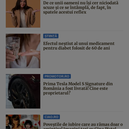
De ce unii oameni nu își cer niciodată
scuze și ce se întâmplă, de fapt, în
spatele acestui reflex
ȘTIINȚĂ
Efectul neștiut al unui medicament
pentru diabet folosit de 60 de ani
PROMOTOR.RO
Prima Tesla Model S Signature din
România a fost livrată! Cine este
proprietarul?
CIAO.RO
Poveştile de iubire care au rămas doar o
amintire! Imagini tari cu Gina Pistol,