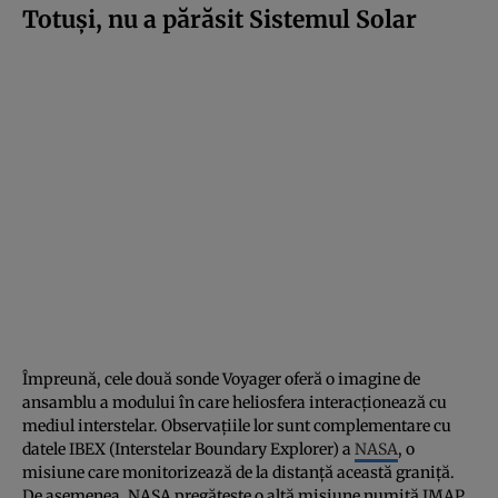
Totuşi, nu a părăsit Sistemul Solar
Împreună, cele două sonde Voyager oferă o imagine de
ansamblu a modului în care heliosfera interacţionează cu
mediul interstelar. Observaţiile lor sunt complementare cu
datele IBEX (Interstelar Boundary Explorer) a
NASA
, o
misiune care monitorizează de la distanţă această graniţă.
De asemenea, NASA pregăteşte o altă misiune numită IMAP