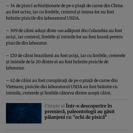
– 34 de pisici achiziţionate de pe o piaţă de carne din China
au fost ucise, iar cu limbile, creierul şi inima lor au fost
hrănite pisicile din laboratorul USDA.
– 309 de câini aduşi dintr-un adăpost din Columbia au fost
ucişi, iar creierul, limbile şi inimile lor au fost hrană pentru
pisicile din laborator.
– 120 de câini brazilieni au fost ucişi, iar cu limbile, creierele
şi inimile de la 20 dintre ei au fost hrănite pisicile de
laborator.
– 42 de câini au fost cumpăraţi de pe o piaţă de carne din
Vietnam; pisicile din laboratorul USDA au fost hrănite cu
inimile, creierele şi limbile câtorva dintre aceşti câini.
Citeşte şi
Într-o descoperire în
premieră, paleontologii au găsit
păianjeni cu ”ochi de pisică”