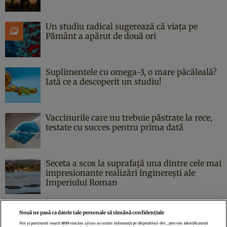
Un studiu radical sugerează că viața pe
Pământ a apărut de două ori
Suplimentele cu omega-3, o mare păcăleală?
Iată ce a descoperit un studiu!
Vaccinurile care nu trebuie păstrate la rece,
testate cu succes pentru prima dată
Seceta a scos la suprafață una dintre cele mai
impresionante realizări inginerești ale
Imperiului Roman
Nouă ne pasă ca datele tale personale să rămână confidențiale
Noi și partenerii noștri
1019
stocăm și/sau accesăm informații pe dispozitivul dvs., precum identificatorii