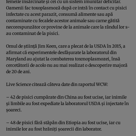
femeile însărcinate şi cei cu un sistem imunitar deficitar.
Oamenii fac toxoplasmoză după ce intră în contact cu pisici
infectate cu acest parazit, consumă alimente sau apă
contaminate cu fecalele acestor animale sau carne gătită
necorespunzător ce provine de la animale care la rândul lor s-
au contaminat de la pisici.
Omul de ştiinţă Jim Keen, care a plecat de la USDA în 2015, a
afirmat că experimentele desfăşurate la laboratorul din
Maryland au ajutat la combaterea toxmoplasmozei, însă
cercetătorii de acolo nu au mai realizat o descoperire majoră
de 20 de ani.
Live Science
citează câteva date din raportul WCW:
– 42 de pisici cumpărate din China au fost ucise, iar inimile
şi limbile au fost expediate la laboratorul USDA şi injectate în
şoareci.
– 48 de pisici fără stăpân din Etiopia au fost ucise, iar cu
inimile lor au fost hrăniţi şoarecii din laborator.