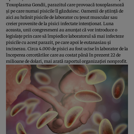
Toxoplasma Gondii
, parazitul care provoacă toxoplasmoză
şi pe care numai pisicile îl găzduiesc. Oamenii de ştiinţă de
aici au hrănit pisicile de laborator cu ţesut muscular sau
creier provenite de la pisici infectate intenţionat. Luna
aceasta, unii congresmeni au anunţat că vor introduce o
legislaţe prin care să împiedice laboratorul să mai infecteze
pisicile cu acest parazit, pe care apoi le eutanasiau şi
incinerau. Circa 4.000 de pisici au fost ucise în laborator de la
începerea cercetărilor care au costat până în prezent 22 de
milioane de dolari, mai arată raportul organizaţiei nonprofit.