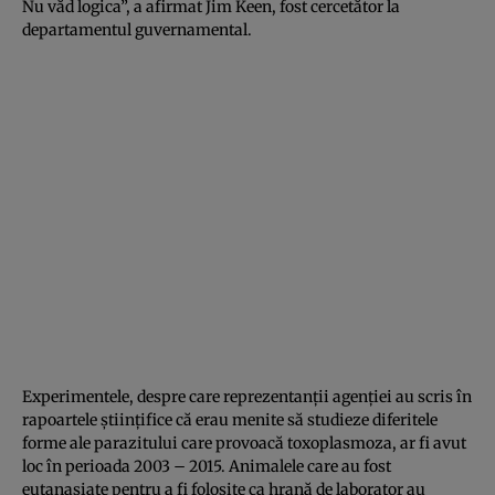
Nu văd logica”, a afirmat Jim Keen, fost cercetător la
departamentul guvernamental.
Experimentele, despre care reprezentanţii agenţiei au scris în
rapoartele ştiinţifice că erau menite să studieze diferitele
forme ale
parazitului care provoacă toxoplasmoza
, ar fi avut
loc în perioada 2003 – 2015. Animalele care au fost
eutanasiate pentru a fi folosite ca hrană de laborator au