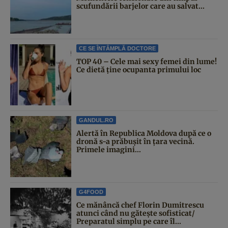
scufundării barjelor care au salvat...
CE SE ÎNTÂMPLĂ DOCTORE
TOP 40 – Cele mai sexy femei din lume!
Ce dietă ține ocupanta primului loc
GANDUL.RO
Alertă în Republica Moldova după ce o
dronă s-a prăbușit în țara vecină.
Primele imagini...
G4FOOD
Ce mănâncă chef Florin Dumitrescu
atunci când nu gătește sofisticat/
Preparatul simplu pe care îl...