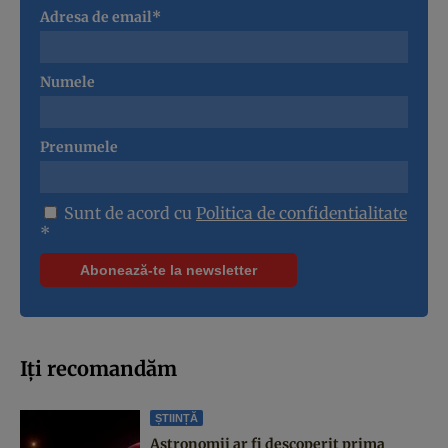
Adresa de email*
Numele
Prenumele
Sunt de acord cu
Politica de confidentialitate
*
Iți recomandăm
ȘTIINȚĂ
Astronomii ar fi descoperit prima