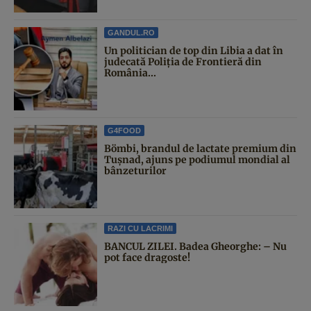
GANDUL.RO
Un politician de top din Libia a dat în
judecată Poliția de Frontieră din
România...
G4FOOD
Bömbi, brandul de lactate premium din
Tușnad, ajuns pe podiumul mondial al
bânzeturilor
RAZI CU LACRIMI
BANCUL ZILEI. Badea Gheorghe: – Nu
pot face dragoste!