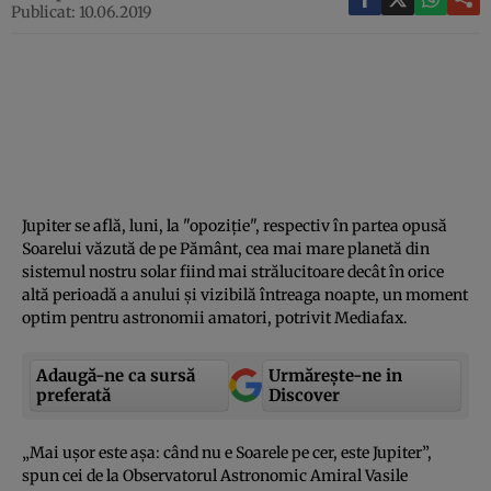
Publicat: 10.06.2019
Jupiter se află, luni, la "opoziţie", respectiv în partea opusă
Soarelui văzută de pe Pământ, cea mai mare planetă din
sistemul nostru solar fiind mai strălucitoare decât în orice
altă perioadă a anului şi vizibilă întreaga noapte, un moment
optim pentru astronomii amatori, potrivit Mediafax.
Adaugă-ne ca sursă
Urmărește-ne in
preferată
Discover
„Mai uşor este aşa: când nu e Soarele pe cer, este Jupiter”,
spun cei de la Observatorul Astronomic Amiral Vasile