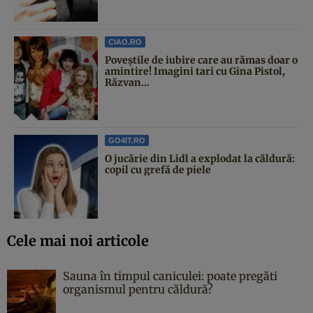
CIAO.RO
Poveştile de iubire care au rămas doar o
amintire! Imagini tari cu Gina Pistol,
Răzvan...
GO4IT.RO
O jucărie din Lidl a explodat la căldură:
copil cu grefă de piele
Cele mai noi articole
Sauna în timpul caniculei: poate pregăti
organismul pentru căldură?