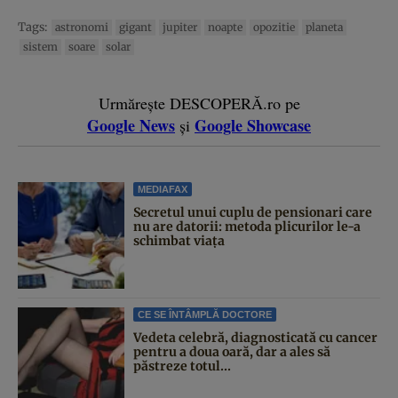
Tags:
astronomi
gigant
jupiter
noapte
opozitie
planeta
sistem
soare
solar
Urmărește DESCOPERĂ.ro pe
Google News
Google Showcase
și
MEDIAFAX
Secretul unui cuplu de pensionari care
nu are datorii: metoda plicurilor le-a
schimbat viața
CE SE ÎNTÂMPLĂ DOCTORE
Vedeta celebră, diagnosticată cu cancer
pentru a doua oară, dar a ales să
păstreze totul...