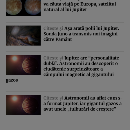
va căuta viaţă pe Europa, satelitul
natural al lui Jupiter
Citeşte şi
Aşa arată polii lui Jupiter.
Sonda Juno a transmis noi imagini
către Pământ
Citeşte şi
Jupiter are ”personalitate
dublă”. Astronomii au descoperit o
ciudăţenie surprinzătoare a
câmpului magnetic al gigantului
gazos
Citeşte şi
Astronomii au aflat cum s-
a format Jupiter, iar gigantul gazos a
avut unele „tulburări de creştere”