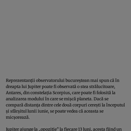
Reprezentanţii observatorului bucureştean mai spun că în
dreapta lui Jupiter poate fi observată o stea strălucitoare,
Antares, din constelaţia Scorpius, care poate fi folosită la
analizarea modului în care se mişcă planeta. Dacă se
compară distanţa dintre cele două corpuri cereşti la începutul
şi sfârşitul lunii iunie, se poate vedea că aceasta se
micşorează.
Jupiter ajunge la „opoziţie” la fiecare 13 luni, acesta fiind un