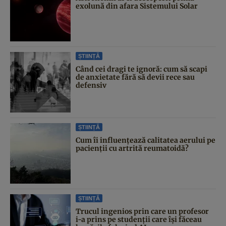
exolună din afara Sistemului Solar
ȘTIINȚĂ
Când cei dragi te ignoră: cum să scapi
de anxietate fără să devii rece sau
defensiv
ȘTIINȚĂ
Cum îi influențează calitatea aerului pe
pacienții cu artrită reumatoidă?
ȘTIINȚĂ
Trucul ingenios prin care un profesor
i-a prins pe studenții care își făceau