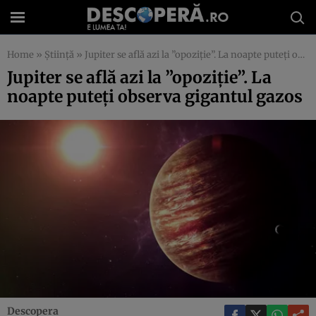
Home
»
Știință
»
Jupiter se află azi la ”opoziţie”. La noapte puteţi observa gigantul gazos
Jupiter se află azi la ”opoziţie”. La
noapte puteţi observa gigantul gazos
Descopera