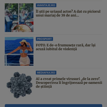
AVANTAJE.RO
Îl știi pe uriașul actor? A dat cu piciorul
unui mariaj de 38 de ani...
PROSPORT
FOTO. E de-o frumusețe rară, dar își
acuză iubitul de violență
MEDIAFAX.RO
AI a creat primele virusuri „de la zero”.
Descoperirea îi îngrijorează pe oamenii
de știință