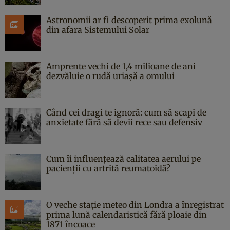
Astronomii ar fi descoperit prima exolună
din afara Sistemului Solar
Amprente vechi de 1,4 milioane de ani
dezvăluie o rudă uriașă a omului
Când cei dragi te ignoră: cum să scapi de
anxietate fără să devii rece sau defensiv
Cum îi influențează calitatea aerului pe
pacienții cu artrită reumatoidă?
O veche stație meteo din Londra a înregistrat
prima lună calendaristică fără ploaie din
1871 încoace