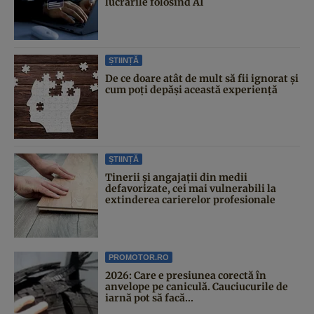
lucrările folosind AI
ȘTIINȚĂ
De ce doare atât de mult să fii ignorat și
cum poți depăși această experiență
ȘTIINȚĂ
Tinerii și angajații din medii
defavorizate, cei mai vulnerabili la
extinderea carierelor profesionale
PROMOTOR.RO
2026: Care e presiunea corectă în
anvelope pe caniculă. Cauciucurile de
iarnă pot să facă...