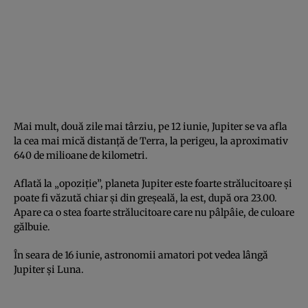
Mai mult, două zile mai târziu, pe 12 iunie, Jupiter se va afla
la cea mai mică distanţă de Terra, la perigeu, la aproximativ
640 de milioane de kilometri.
Aflată la „opoziţie”, planeta Jupiter este foarte strălucitoare şi
poate fi văzută chiar şi din greşeală, la est, după ora 23.00.
Apare ca o stea foarte strălucitoare care nu pâlpâie, de culoare
gălbuie.
În seara de 16 iunie, astronomii amatori pot vedea lângă
Jupiter şi Luna.