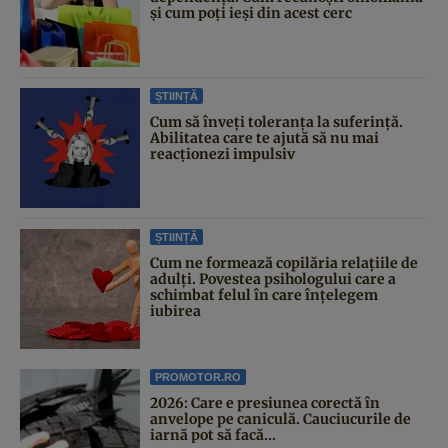
și cum poți ieși din acest cerc
ȘTIINȚĂ
Cum să înveți toleranța la suferință.
Abilitatea care te ajută să nu mai
reacționezi impulsiv
ȘTIINȚĂ
Cum ne formează copilăria relațiile de
adulți. Povestea psihologului care a
schimbat felul în care înțelegem
iubirea
PROMOTOR.RO
2026: Care e presiunea corectă în
anvelope pe caniculă. Cauciucurile de
iarnă pot să facă...