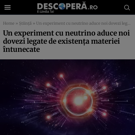
Home
»
Știință
»
Un experiment cu neutrino aduce noi dovezi legate de existenţa materiei întunecate
Un experiment cu neutrino aduce noi
dovezi legate de existenţa materiei
întunecate