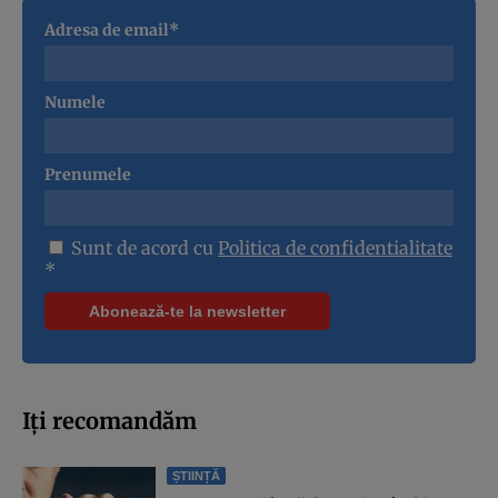
Adresa de email*
Numele
Prenumele
Sunt de acord cu
Politica de confidentialitate
*
Iți recomandăm
ȘTIINȚĂ