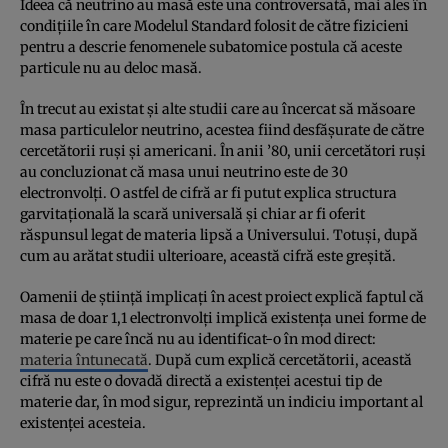
Ideea că neutrino au masă este una controversată, mai ales în
condiţiile în care Modelul Standard folosit de către fizicieni
pentru a descrie fenomenele subatomice postula că aceste
particule nu au deloc masă.
În trecut au existat şi alte studii care au încercat să măsoare
masa particulelor neutrino, acestea fiind desfăşurate de către
cercetătorii ruşi şi americani. În anii ’80, unii cercetători ruşi
au concluzionat că masa unui neutrino este de 30
electronvolţi. O astfel de cifră ar fi putut explica structura
garvitaţională la scară universală şi chiar ar fi oferit
răspunsul legat de materia lipsă a Universului. Totuşi, după
cum au arătat studii ulterioare, această cifră este greşită.
Oamenii de ştiinţă implicaţi în acest proiect explică faptul că
masa de doar 1,1 electronvolţi implică existenţa unei forme de
materie pe care încă nu au identificat-o în mod direct:
materia întunecată
. După cum explică cercetătorii, această
cifră nu este o dovadă directă a existenţei acestui tip de
materie dar, în mod sigur, reprezintă un indiciu important al
existenţei acesteia.