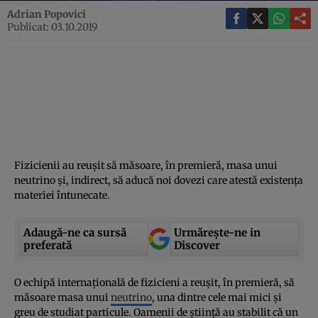
Adrian Popovici
Publicat: 03.10.2019
Fizicienii au reuşit să măsoare, în premieră, masa unui
neutrino şi, indirect, să aducă noi dovezi care atestă existenţa
materiei întunecate.
Adaugă-ne ca sursă
Urmărește-ne in
preferată
Discover
O echipă internaţională de fizicieni a reuşit, în premieră, să
măsoare masa unui
neutrino
, una dintre cele mai mici şi
greu de studiat particule. Oamenii de ştiinţă au stabilit că un