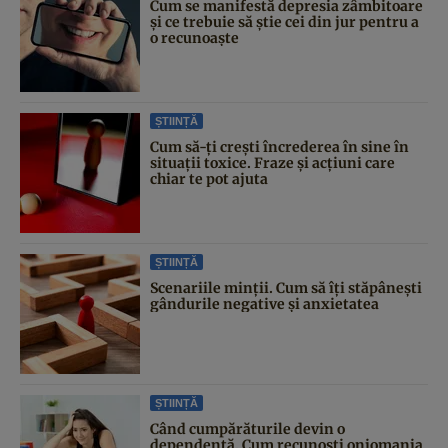
Cum se manifestă depresia zâmbitoare
și ce trebuie să știe cei din jur pentru a
o recunoaște
ȘTIINȚĂ
Cum să-ți crești încrederea în sine în
situații toxice. Fraze și acțiuni care
chiar te pot ajuta
ȘTIINȚĂ
Scenariile minții. Cum să îți stăpânești
gândurile negative și anxietatea
ȘTIINȚĂ
Când cumpărăturile devin o
dependență. Cum recunoști oniomania