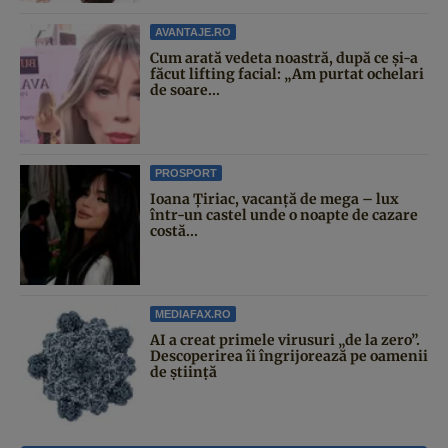
AVANTAJE.RO
Cum arată vedeta noastră, după ce și-a
făcut lifting facial: „Am purtat ochelari
de soare...
PROSPORT
Ioana Țiriac, vacanță de mega – lux
într-un castel unde o noapte de cazare
costă...
MEDIAFAX.RO
AI a creat primele virusuri „de la zero”.
Descoperirea îi îngrijorează pe oamenii
de știință