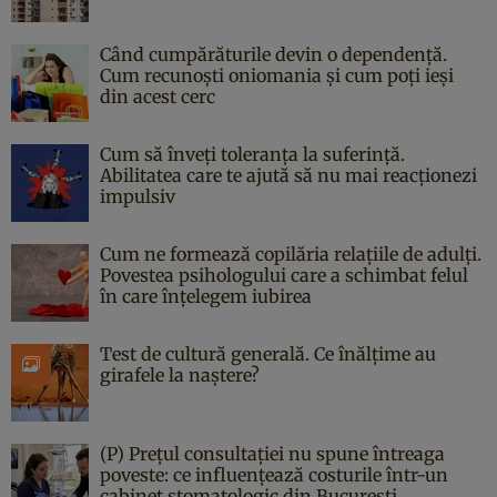
Când cumpărăturile devin o dependență.
Cum recunoști oniomania și cum poți ieși
din acest cerc
Cum să înveți toleranța la suferință.
Abilitatea care te ajută să nu mai reacționezi
impulsiv
Cum ne formează copilăria relațiile de adulți.
Povestea psihologului care a schimbat felul
în care înțelegem iubirea
Test de cultură generală. Ce înălțime au
girafele la naștere?
(P) Prețul consultației nu spune întreaga
poveste: ce influențează costurile într-un
cabinet stomatologic din București