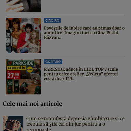
CIAO.RO
Poveştile de iubire care au rămas doar o
amintire! Imagini tari cu Gina Pistol,
Răzvan...
GO4IT.RO
PARKSIDE aduce în LIDL TOP 7 scule
pentru orice atelier. „Vedeta” ofertei
costă doar 129...
Cele mai noi articole
Cum se manifestă depresia zâmbitoare și ce
trebuie să știe cei din jur pentru a o
recunoaște