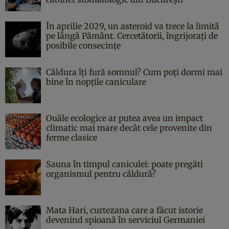
În aprilie 2029, un asteroid va trece la limită
pe lângă Pământ. Cercetătorii, îngrijorați de
posibile consecințe
Căldura îți fură somnul? Cum poți dormi mai
bine în nopțile caniculare
Ouăle ecologice ar putea avea un impact
climatic mai mare decât cele provenite din
ferme clasice
Sauna în timpul caniculei: poate pregăti
organismul pentru căldură?
Mata Hari, curtezana care a făcut istorie
devenind spioană în serviciul Germaniei