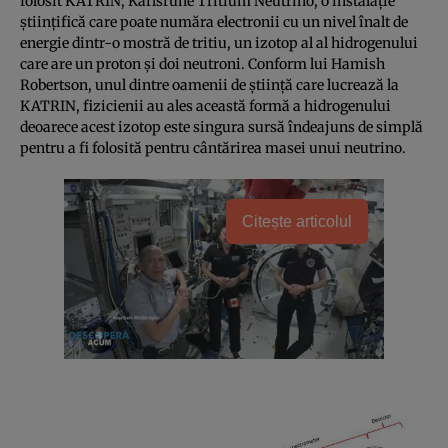
folosit KATRIN, Karlsruhe Tritium Neutrino, o instalaţie
ştiinţifică care poate număra electronii cu un nivel înalt de
energie dintr-o mostră de tritiu, un izotop al al hidrogenului
care are un proton şi doi neutroni. Conform lui Hamish
Robertson, unul dintre oamenii de ştiinţă care lucrează la
KATRIN, fizicienii au ales această formă a hidrogenului
deoarece acest izotop este singura sursă îndeajuns de simplă
pentru a fi folosită pentru cântărirea masei unui neutrino.
Citește articolul