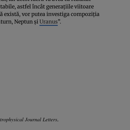
bile, astfel încât generaţiile viitoare
ă există, vor putea investiga compoziţia
aturn, Neptun şi
Uranus
”.
trophysical Journal Letters
.