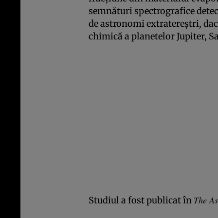
semnături spectrografice detecta
de astronomi extratereştri, dac
chimică a planetelor Jupiter, S
The As
Studiul a fost publicat în