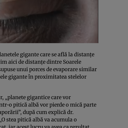
anetele gigante care se află la distanţe
bim aici de distanţe dintre Soarele
e supuse unui porces de evaporare similar
tele gigante în proximitatea stelelor
r, „planete gigantice care vor
ntr-o pitică albă vor pierde o mică parte
aporării”, după cum explică dr.
„O stea pitică albă va acumula o
t, iar acest lucru va avea ca rezultat