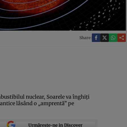
Share:
ustibilul nuclear, Soarele va înghiţi
igantice lâsând o „amprentă” pe
Urmărește-ne in Discover