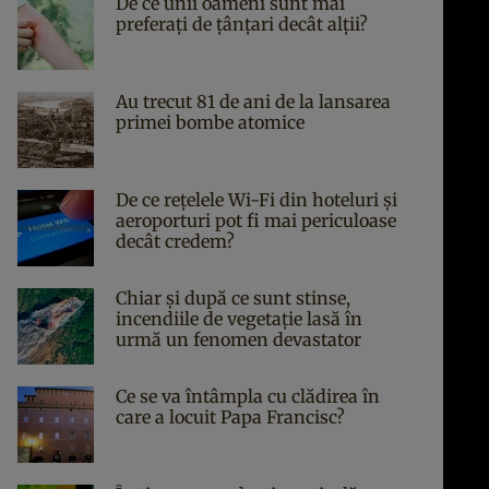
De ce unii oameni sunt mai
preferați de țânțari decât alții?
Au trecut 81 de ani de la lansarea
primei bombe atomice
De ce rețelele Wi-Fi din hoteluri și
aeroporturi pot fi mai periculoase
decât credem?
Chiar și după ce sunt stinse,
incendiile de vegetație lasă în
urmă un fenomen devastator
Ce se va întâmpla cu clădirea în
care a locuit Papa Francisc?