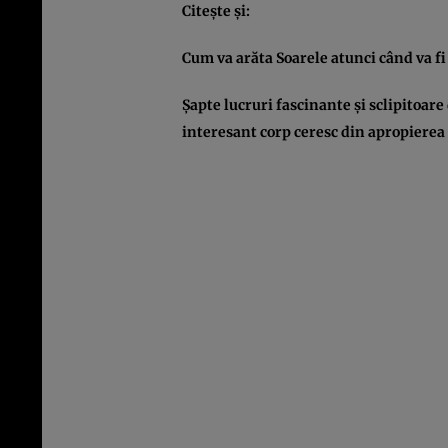
Citeşte şi:
Cum va arăta Soarele atunci când va f
Şapte lucruri fascinante şi sclipitoare
interesant corp ceresc din apropierea