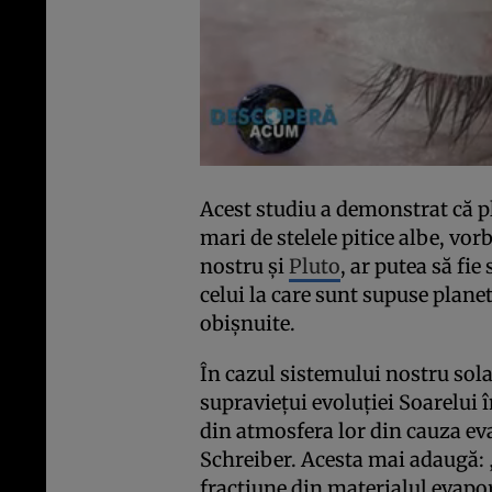
Acest studiu a demonstrat că pl
mari de stelele pitice albe, vor
nostru şi
Pluto
, ar putea să fi
celui la care sunt supuse plane
obişnuite.
În cazul sistemului nostru sola
supravieţui evoluţiei Soarelui î
din atmosfera lor din cauza ev
Schreiber. Acesta mai adaugă: 
fracţiune din materialul evapora