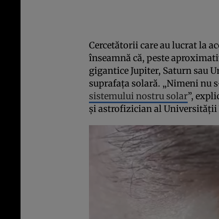
Cercetătorii care au lucrat la a
înseamnă că, peste aproximativ
gigantice Jupiter, Saturn sau Ur
suprafaţa solară. „Nimeni nu s-a
sistemului nostru solar
”, expl
şi astrofizician al Universităţi