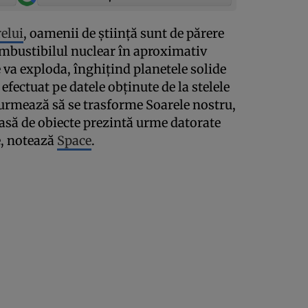
relui
, oamenii de ştiinţă sunt de părere
ombustibilul nuclear în aproximativ
e va exploda, înghiţind planetele solide
 efectuat pe datele obţinute de la stelele
 urmează să se trasforme Soarele nostru,
lasă de obiecte prezintă urme datorate
e, notează
Space
.