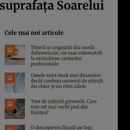
 suprafaţa Soarelui
Cele mai noi articole
Tinerii și angajații din medii
defavorizate, cei mai vulnerabili
la extinderea carierelor
profesionale
Oasele sunt mult mai dinamice
decât credeau oamenii de știință.
Au chiar și un ritm zilnic
Test de cultură generală. Care
este cel mai vechi pod din
Europa?
O descoperire făcută pe fața