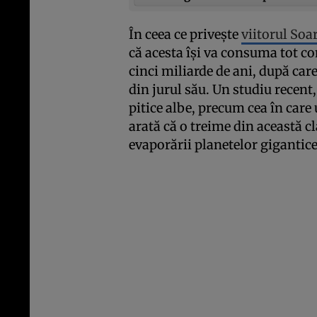
În ceea ce priveşte
viitorul Soa
că acesta îşi va consuma tot c
cinci miliarde de ani, după car
din jurul său. Un studiu recent,
pitice albe, precum cea în care
arată că o treime din această c
evaporării planetelor gigantic