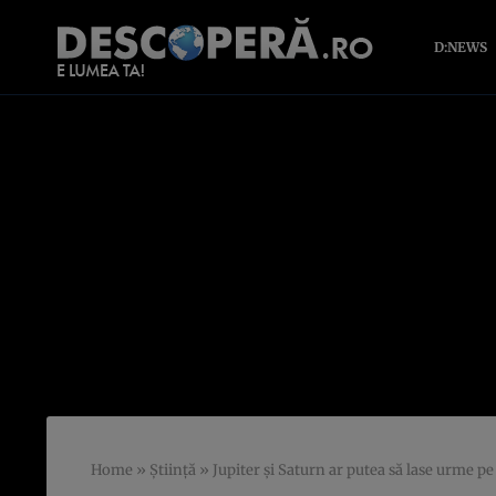
D:NEWS
Home
»
Știință
»
Jupiter şi Saturn ar putea să lase urme pe