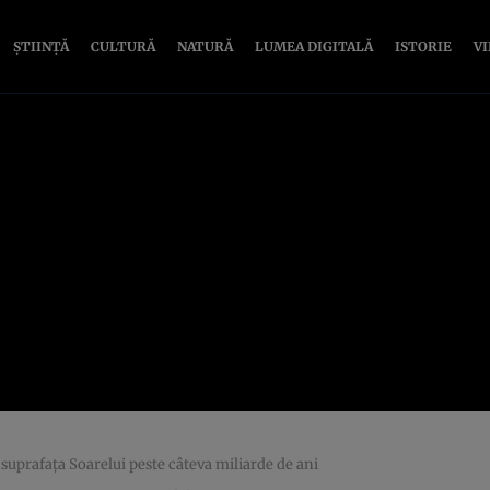
ȘTIINȚĂ
CULTURĂ
NATURĂ
LUMEA DIGITALĂ
ISTORIE
V
 suprafaţa Soarelui peste câteva miliarde de ani