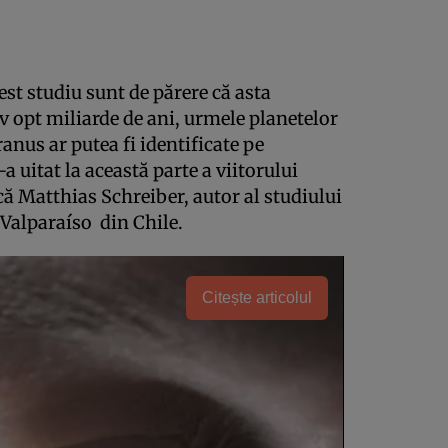
cest studiu sunt de părere că asta
 opt miliarde de ani, urmele planetelor
anus ar putea fi identificate pe
 uitat la această parte a viitorului
ică Matthias Schreiber, autor al studiului
i Valparaíso din Chile.
Citește articolul