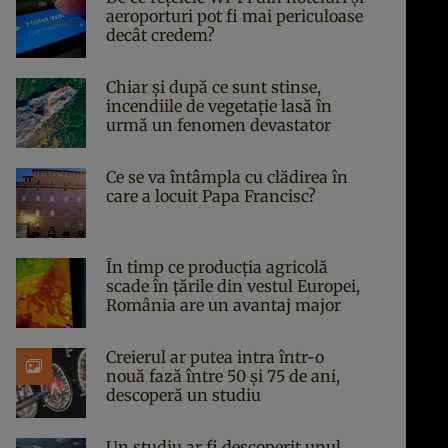
aeroporturi pot fi mai periculoase
decât credem?
Chiar și după ce sunt stinse,
incendiile de vegetație lasă în
urmă un fenomen devastator
Ce se va întâmpla cu clădirea în
care a locuit Papa Francisc?
În timp ce producția agricolă
scade în țările din vestul Europei,
România are un avantaj major
Creierul ar putea intra într-o
nouă fază între 50 și 75 de ani,
descoperă un studiu
Un studiu ar fi descoperit unul