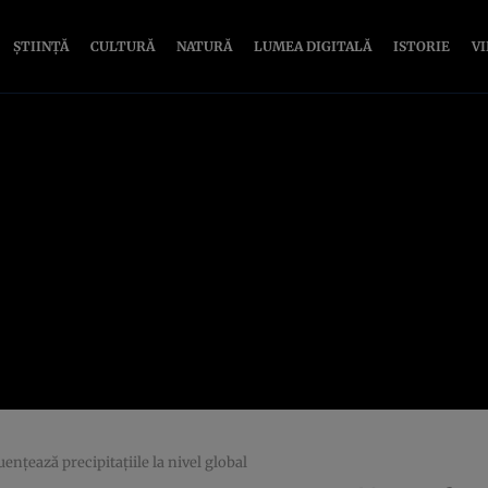
ȘTIINȚĂ
CULTURĂ
NATURĂ
LUMEA DIGITALĂ
ISTORIE
V
ențează precipitațiile la nivel global