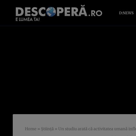
D:NEWS
Home
»
Știință
»
Un studiu arată că activitatea umană influ