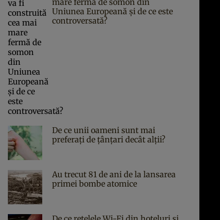
mare fermă de somon din
Uniunea Europeană și de ce este
controversată?
De ce unii oameni sunt mai
preferați de țânțari decât alții?
Au trecut 81 de ani de la lansarea
primei bombe atomice
De ce rețelele Wi-Fi din hoteluri și