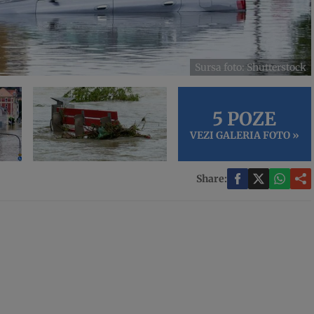
Sursa foto: Shutterstock
5 POZE
VEZI GALERIA FOTO »
Share: