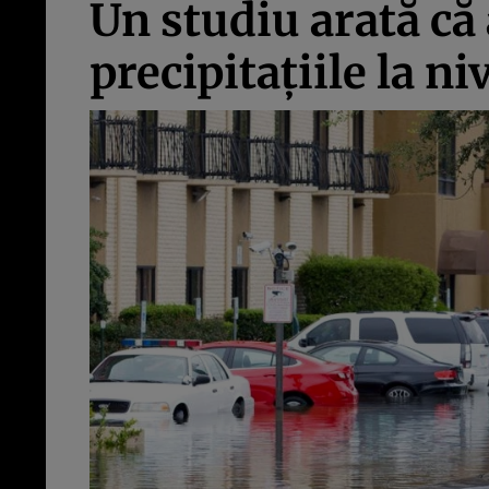
Un studiu arată că
precipitațiile la ni