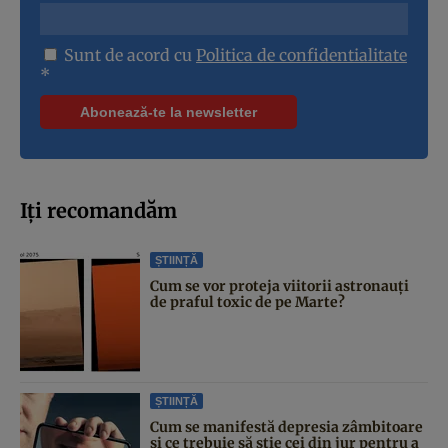
Sunt de acord cu
Politica de confidentialitate
*
Iți recomandăm
ȘTIINȚĂ
Cum se vor proteja viitorii astronauți
de praful toxic de pe Marte?
ȘTIINȚĂ
Cum se manifestă depresia zâmbitoare
și ce trebuie să știe cei din jur pentru a