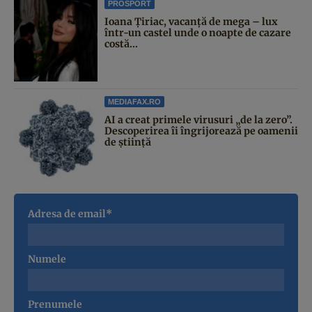
PROSPORT
Ioana Țiriac, vacanță de mega – lux
într-un castel unde o noapte de cazare
costă...
MEDIAFAX.RO
AI a creat primele virusuri „de la zero”.
Descoperirea îi îngrijorează pe oamenii
de știință
Adresa de email*
Numele
Prenumele