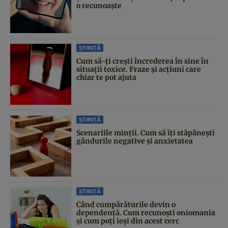
o recunoaște
ȘTIINȚĂ
Cum să-ți crești încrederea în sine în
situații toxice. Fraze și acțiuni care
chiar te pot ajuta
ȘTIINȚĂ
Scenariile minții. Cum să îți stăpânești
gândurile negative și anxietatea
ȘTIINȚĂ
Când cumpărăturile devin o
dependență. Cum recunoști oniomania
și cum poți ieși din acest cerc