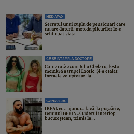
MEDIAFAX
Secretul unui cuplu de pensionari care
nu are datorii: metoda plicurilor le-a
schimbat viața
CE SE ÎNTÂMPLĂ DOCTORE
Cum arată acum Julia Chelaru, fosta
membră a trupei Exotic! Și-a etalat
formele voluptoase, la...
GANDUL.RO
IREAL ce a ajuns să facă, la pușcărie,
temutul BEBINO! Liderul interlop
bucureștean, trimis la...