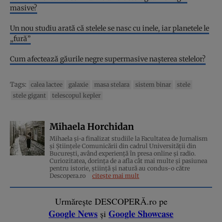
masive?
Un nou studiu arată că stelele se nasc cu inele, iar planetele le
„fură”
Cum afectează găurile negre supermasive nașterea stelelor?
Tags:
calea lactee
galaxie
masa stelara
sistem binar
stele
stele gigant
telescopul kepler
Mihaela Horchidan
Mihaela și-a finalizat studiile la Facultatea de Jurnalism
și Științele Comunicării din cadrul Universității din
București, având experiență în presa online și radio.
Curiozitatea, dorința de a afla cât mai multe și pasiunea
pentru istorie, ştiinţă şi natură au condus-o către
Descopera.ro
citește mai mult
Urmărește DESCOPERĂ.ro pe
Google News
Google Showcase
și