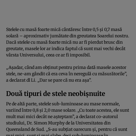
Stelele cu masă foarte mică cântăresc între 0,5 și 0,7 masă
solară – aproximativ jumătate din greutatea Soarelui nostru.
Dacă stelele cu masă foarte mică nu ar fi pierdut brusc din
greutate, masele lor ar indica faptul că sunt mai vechi decât
vârsta Universului, ceea ce ar fi imposibil.
„Așadar, când am obținut pentru prima dată masele acestor
stele, ne-am gândit că era ceva în neregulă cu măsurătorile”,
a declarat dl Li. „Dar se pare că nu era așa”.
Două tipuri de stele neobișnuite
Pe de altă parte, stelele sub-luminoase au mase normale,
variind între 0,8 și 2,0 mase solare. „Cu toate acestea, ele sunt
mult mai mici decât ne așteptam”, a declarat co-autorul
studiului, Dr. Simon Murphy de la Universitatea din
Queensland de Sud. „S-au subțiat oarecum și, pentru că sunt
mai mici, sunt și mai slabe, deci sub-luminoase în