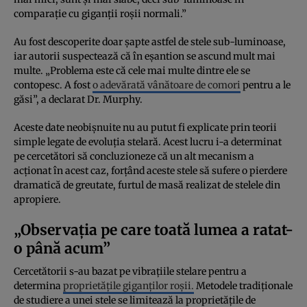
comparație cu giganții roșii normali.”
Au fost descoperite doar șapte astfel de stele sub-luminoase,
iar autorii suspectează că în eșantion se ascund mult mai
multe. „Problema este că cele mai multe dintre ele se
contopesc. A fost
o adevărată vânătoare de comori
pentru a le
găsi”, a declarat Dr. Murphy.
Aceste date neobișnuite nu au putut fi explicate prin teorii
simple legate de evoluția stelară. Acest lucru i-a determinat
pe cercetători să concluzioneze că un alt mecanism a
acționat în acest caz, forțând aceste stele să sufere o pierdere
dramatică de greutate, furtul de masă realizat de stelele din
apropiere.
„Observația pe care toată lumea a ratat-
o până acum”
Cercetătorii s-au bazat pe vibrațiile stelare pentru a
determina
proprietățile giganților roșii.
Metodele tradiționale
de studiere a unei stele se limitează la proprietățile de