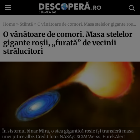
Home
»
Știință
»
O vânătoare de comori. Masa stelelor gigante roșii, „furată” de vecinii strălucitori
O vânătoare de comori. Masa stelelor
gigante roșii, „furată” de vecinii
strălucitori
În sistemul binar Mira, o stea gigantică roșie își transferă masa
unei pitice albe. Credit foto: NASA/CXC/M.Weiss, EurekAlert