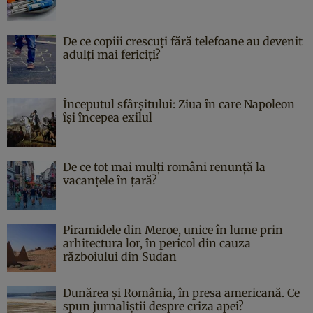
De ce copiii crescuți fără telefoane au devenit
adulți mai fericiți?
Începutul sfârşitului: Ziua în care Napoleon
îşi începea exilul
De ce tot mai mulți români renunță la
vacanțele în țară?
Piramidele din Meroe, unice în lume prin
arhitectura lor, în pericol din cauza
războiului din Sudan
Dunărea și România, în presa americană. Ce
spun jurnaliștii despre criza apei?