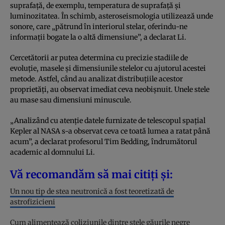
suprafață, de exemplu, temperatura de suprafață și
luminozitatea. În schimb, asteroseismologia utilizează unde
sonore, care „pătrund în interiorul stelar, oferindu-ne
informații bogate la o altă dimensiune”, a declarat Li.
Cercetătorii ar putea determina cu precizie stadiile de
evoluție, masele și dimensiunile stelelor cu ajutorul acestei
metode. Astfel, când au analizat distribuțiile acestor
proprietăți, au observat imediat ceva neobișnuit. Unele stele
au mase sau dimensiuni minuscule.
„Analizând cu atenție datele furnizate de telescopul spațial
Kepler al NASA s-a observat ceva ce toată lumea a ratat până
acum”, a declarat profesorul Tim Bedding, îndrumătorul
academic al domnului Li.
Vă recomandăm să mai citiți și:
Un nou tip de stea neutronică a fost teoretizată de
astrofizicieni
Cum alimentează coliziunile dintre stele găurile negre