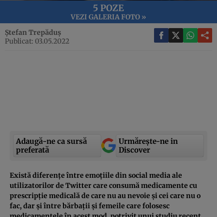
5 POZE
VEZI GALERIA FOTO »
Ștefan Trepăduș
Publicat: 03.05.2022
Adaugă-ne ca sursă
Urmărește-ne in
preferată
Discover
Există diferențe între emoțiile din social media ale
utilizatorilor de Twitter care consumă medicamente cu
prescripție medicală de care nu au nevoie și cei care nu o
fac, dar și între bărbații și femeile care folosesc
medicamentele în acest mod, potrivit unui studiu recent