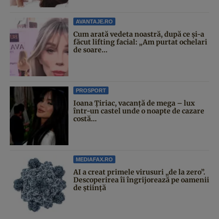
AVANTAJE.RO
Cum arată vedeta noastră, după ce și-a
făcut lifting facial: „Am purtat ochelari
de soare...
PROSPORT
Ioana Țiriac, vacanță de mega – lux
într-un castel unde o noapte de cazare
costă...
MEDIAFAX.RO
AI a creat primele virusuri „de la zero”.
Descoperirea îi îngrijorează pe oamenii
de știință