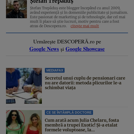
Ștefan Trepăduș
Ștefan Trepăduș este blogger începând cu anul 2009,
având experiență și în domeniile publicitate și jurnalism.
Este pasionat de marketing și de tehnologie, dar cel mai
mult îi place să știe lucruri, motiv pentru care a fost
atras de Descopera.ro.
citește mai mult
Urmărește DESCOPERĂ.ro pe
Google News
Google Showcase
și
MEDIAFAX
Secretul unui cuplu de pensionari care
nu are datorii: metoda plicurilor le-a
schimbat viața
CE SE ÎNTÂMPLĂ DOCTORE
Cum arată acum Julia Chelaru, fosta
membră a trupei Exotic! Și-a etalat
formele voluptoase, la...