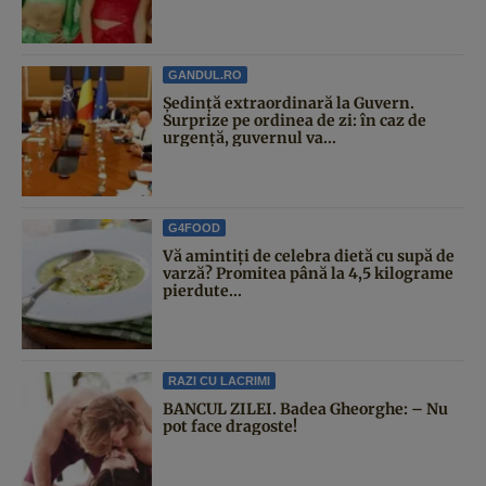
GANDUL.RO
Şedinţă extraordinară la Guvern.
Surprize pe ordinea de zi: în caz de
urgență, guvernul va...
G4FOOD
Vă amintiți de celebra dietă cu supă de
varză? Promitea până la 4,5 kilograme
pierdute...
RAZI CU LACRIMI
BANCUL ZILEI. Badea Gheorghe: – Nu
pot face dragoste!