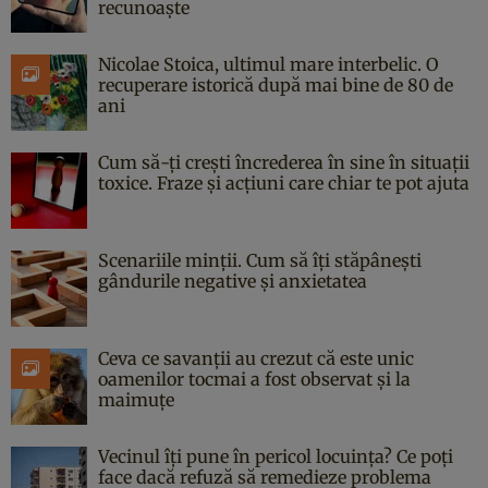
recunoaște
Nicolae Stoica, ultimul mare interbelic. O
recuperare istorică după mai bine de 80 de
ani
Cum să-ți crești încrederea în sine în situații
toxice. Fraze și acțiuni care chiar te pot ajuta
Scenariile minții. Cum să îți stăpânești
gândurile negative și anxietatea
Ceva ce savanții au crezut că este unic
oamenilor tocmai a fost observat și la
maimuțe
Vecinul îți pune în pericol locuința? Ce poți
face dacă refuză să remedieze problema