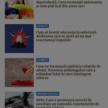
dependență. Cum recunoști oniomania
și cum poți ieși din acest cerc
ȘTIINȚĂ
Cum să înveți toleranța la suferință.
Abilitatea care te ajută să nu mai
reacționezi impulsiv
ȘTIINȚĂ
Cum ne formează copilăria relațiile de
adulți. Povestea psihologului care a
schimbat felul în care înțelegem
iubirea
PROMOTOR.RO
2026: Care e presiunea corectă în
anvelope pe caniculă. Cauciucurile de
iarnă pot să facă...