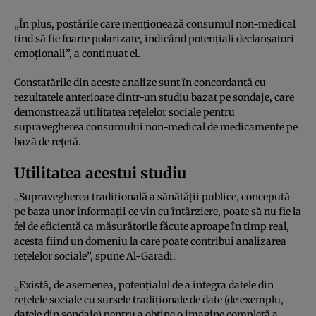
„În plus, postările care menționează consumul non-medical
tind să fie foarte polarizate, indicând potențiali declanșatori
emoționali”, a continuat el.
Constatările din aceste analize sunt în concordanță cu
rezultatele anterioare dintr-un studiu bazat pe sondaje, care
demonstrează utilitatea rețelelor sociale pentru
supravegherea consumului non-medical de medicamente pe
bază de rețetă.
Utilitatea acestui studiu
„Supravegherea tradițională a sănătății publice, concepută
pe baza unor informații ce vin cu întârziere, poate să nu fie la
fel de eficientă ca măsurătorile făcute aproape în timp real,
acesta fiind un domeniu la care poate contribui analizarea
rețelelor sociale”, spune Al-Garadi.
„Există, de asemenea, potențialul de a integra datele din
rețelele sociale cu sursele tradiționale de date (de exemplu,
datele din sondaje) pentru a obține o imagine completă a