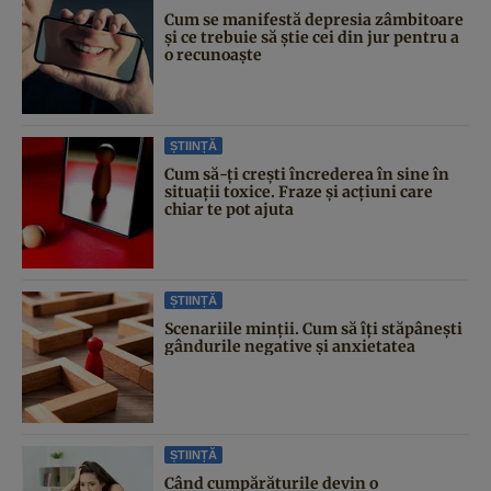
Cum se manifestă depresia zâmbitoare
și ce trebuie să știe cei din jur pentru a
o recunoaște
ȘTIINȚĂ
Cum să-ți crești încrederea în sine în
situații toxice. Fraze și acțiuni care
chiar te pot ajuta
ȘTIINȚĂ
Scenariile minții. Cum să îți stăpânești
gândurile negative și anxietatea
ȘTIINȚĂ
Când cumpărăturile devin o