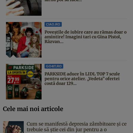
CIAO.RO
Poveştile de iubire care au rămas doar o
amintire! Imagini tari cu Gina Pistol,
Răzvan...
GO4IT.RO
PARKSIDE aduce în LIDL TOP 7 scule
pentru orice atelier. „Vedeta” ofertei
costă doar 129...
Cele mai noi articole
Cum se manifestă depresia zâmbitoare și ce
trebuie să știe cei din jur pentru a o