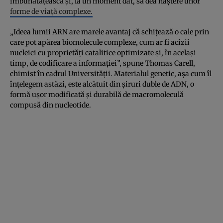
îmbunătățească și, la un moment dat, să dea naștere unor
forme de viață complexe.
„Ideea lumii ARN are marele avantaj că schițează o cale prin
care pot apărea biomolecule complexe, cum ar fi acizii
nucleici cu proprietăți catalitice optimizate și, în același
timp, de codificare a informației”, spune Thomas Carell,
chimist în cadrul Universității. Materialul genetic, așa cum îl
înțelegem astăzi, este alcătuit din șiruri duble de ADN, o
formă ușor modificată și durabilă de macromoleculă
compusă din nucleotide.