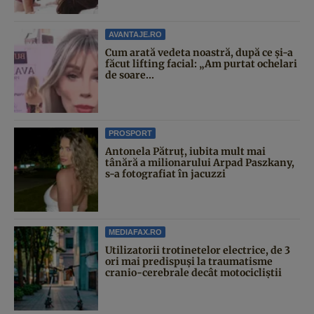
AVANTAJE.RO
Cum arată vedeta noastră, după ce și-a
făcut lifting facial: „Am purtat ochelari
de soare...
PROSPORT
Antonela Pătruț, iubita mult mai
tânără a milionarului Arpad Paszkany,
s-a fotografiat în jacuzzi
MEDIAFAX.RO
Utilizatorii trotinetelor electrice, de 3
ori mai predispuși la traumatisme
cranio-cerebrale decât motocicliștii