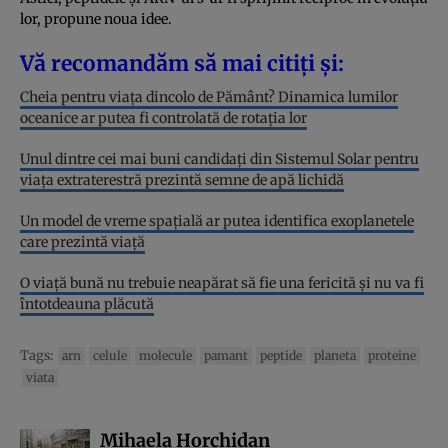
lor, propune noua idee.
Vă recomandăm să mai citiți și:
Cheia pentru viața dincolo de Pământ? Dinamica lumilor
oceanice ar putea fi controlată de rotația lor
Unul dintre cei mai buni candidați din Sistemul Solar pentru
viața extraterestră prezintă semne de apă lichidă
Un model de vreme spațială ar putea identifica exoplanetele
care prezintă viață
O viață bună nu trebuie neapărat să fie una fericită și nu va fi
întotdeauna plăcută
Tags:
arn
celule
molecule
pamant
peptide
planeta
proteine
viata
Mihaela Horchidan