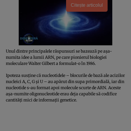
Citește articolul
Unul dintre principalele răspunsuri se bazează pe așa-
numita idee a lumii ARN, pe care pionierul biologiei
moleculare Walter Gilbert a formulat-o în 1986.
Ipoteza susține că nucleotidele – blocurile de bază ale acizilor
nucleici A, C, G și U – au apărut din supa primordială, iar din
nucleotide s-au format apoi molecule scurte de ARN. Aceste
așa-numite oligonucleotide erau deja capabile să codifice
cantități mici de informații genetice.