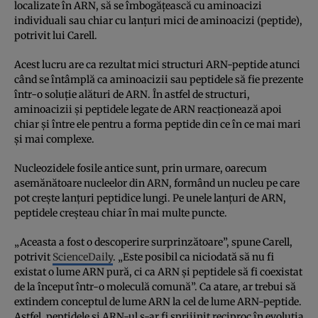
localizate în ARN, să se îmbogățească cu aminoacizi
individuali sau chiar cu lanțuri mici de aminoacizi (peptide),
potrivit lui Carell.
Acest lucru are ca rezultat mici structuri ARN-peptide atunci
când se întâmplă ca aminoacizii sau peptidele să fie prezente
într-o soluție alături de ARN. În astfel de structuri,
aminoacizii și peptidele legate de ARN reacționează apoi
chiar și între ele pentru a forma peptide din ce în ce mai mari
și mai complexe.
Nucleozidele fosile antice sunt, prin urmare, oarecum
asemănătoare nucleelor din ARN, formând un nucleu pe care
pot crește lanțuri peptidice lungi. Pe unele lanțuri de ARN,
peptidele creșteau chiar în mai multe puncte.
„Aceasta a fost o descoperire surprinzătoare”, spune Carell,
potrivit
ScienceDaily
. „Este posibil ca niciodată să nu fi
existat o lume ARN pură, ci ca ARN și peptidele să fi coexistat
de la început într-o moleculă comună”. Ca atare, ar trebui să
extindem conceptul de lume ARN la cel de lume ARN-peptide.
Astfel, peptidele și ARN-ul s-ar fi sprijinit reciproc în evoluția