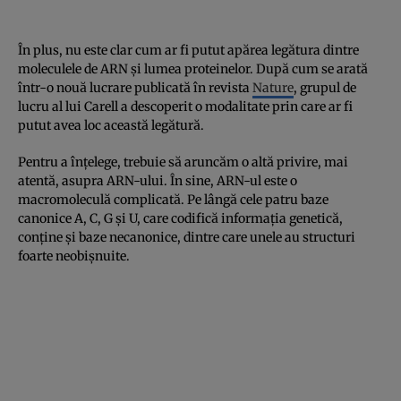
În plus, nu este clar cum ar fi putut apărea legătura dintre
moleculele de ARN și lumea proteinelor. După cum se arată
într-o nouă lucrare publicată în revista
Nature
, grupul de
lucru al lui Carell a descoperit o modalitate prin care ar fi
putut avea loc această legătură.
Pentru a înțelege, trebuie să aruncăm o altă privire, mai
atentă, asupra ARN-ului. În sine, ARN-ul este o
macromoleculă complicată. Pe lângă cele patru baze
canonice A, C, G și U, care codifică informația genetică,
conține și baze necanonice, dintre care unele au structuri
foarte neobișnuite.