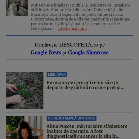
Mihaela și-a finalizat studiile la Facultatea de Jurnalism
și Științele Comunicării din cadrul Universității din
București, având experiență în presa online și radio.
Curiozitatea, dorința de a afla cât mai multe și pasiunea
pentru istorie, ştiinţă şi natură au condus-o către
Descopera.ro
citește mai mult
Urmărește DESCOPERĂ.ro pe
Google News
Google Showcase
și
MEDIAFAX
Buruiana pe care ar trebui să o ții
departe de grădină cu orice preț și...
CE SE ÎNTÂMPLĂ DOCTORE
Alina Pușcău, mărturisire sfâșietoare
înainte de operație. A fost
diagnosticată cu cancer la sân în...