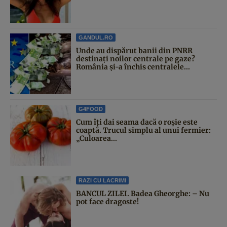
GANDUL.RO
Unde au dispărut banii din PNRR
destinați noilor centrale pe gaze?
România și-a închis centralele...
G4FOOD
Cum îți dai seama dacă o roșie este
coaptă. Trucul simplu al unui fermier:
„Culoarea...
RAZI CU LACRIMI
BANCUL ZILEI. Badea Gheorghe: – Nu
pot face dragoste!