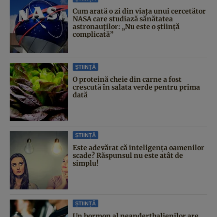
Cum arată o zi din viața unui cercetător
NASA care studiază sănătatea
astronauților: „Nu este o știință
complicată”
ȘTIINȚĂ
O proteină cheie din carne a fost
crescută în salata verde pentru prima
dată
ȘTIINȚĂ
Este adevărat că inteligența oamenilor
scade? Răspunsul nu este atât de
simplu!
ȘTIINȚĂ
Un hormon al neanderthalienilor are