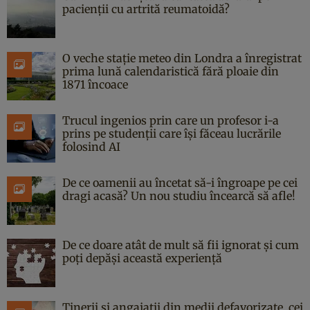
pacienții cu artrită reumatoidă?
O veche stație meteo din Londra a înregistrat
prima lună calendaristică fără ploaie din
1871 încoace
Trucul ingenios prin care un profesor i-a
prins pe studenții care își făceau lucrările
folosind AI
De ce oamenii au încetat să-i îngroape pe cei
dragi acasă? Un nou studiu încearcă să afle!
De ce doare atât de mult să fii ignorat și cum
poți depăși această experiență
Tinerii și angajații din medii defavorizate, cei