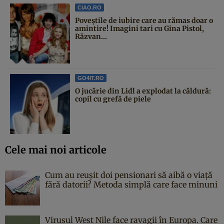
CIAO.RO
Poveştile de iubire care au rămas doar o
amintire! Imagini tari cu Gina Pistol,
Răzvan...
GO4IT.RO
O jucărie din Lidl a explodat la căldură:
copil cu grefă de piele
Cele mai noi articole
Cum au reușit doi pensionari să aibă o viață
fără datorii? Metoda simplă care face minuni
Virusul West Nile face ravagii în Europa. Care