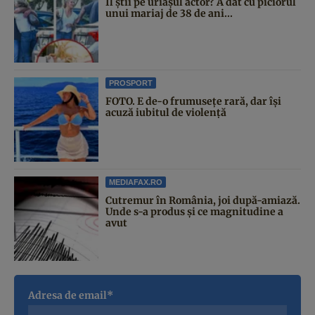
Îl știi pe uriașul actor? A dat cu piciorul
unui mariaj de 38 de ani...
PROSPORT
FOTO. E de-o frumusețe rară, dar își
acuză iubitul de violență
MEDIAFAX.RO
Cutremur în România, joi după-amiază.
Unde s-a produs și ce magnitudine a
avut
Adresa de email*