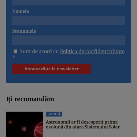
Numele
Prenumele
Sunt de acord cu
Politica de confidentialitate
*
Iți recomandăm
ȘTIINȚĂ
Astronomii ar fi descoperit prima
exolună din afara Sistemului Solar