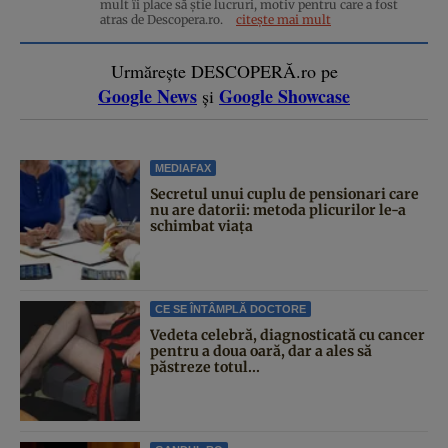
mult îi place să știe lucruri, motiv pentru care a fost
atras de Descopera.ro.
citește mai mult
Urmărește DESCOPERĂ.ro pe
Google News
Google Showcase
și
MEDIAFAX
Secretul unui cuplu de pensionari care
nu are datorii: metoda plicurilor le-a
schimbat viața
CE SE ÎNTÂMPLĂ DOCTORE
Vedeta celebră, diagnosticată cu cancer
pentru a doua oară, dar a ales să
păstreze totul...