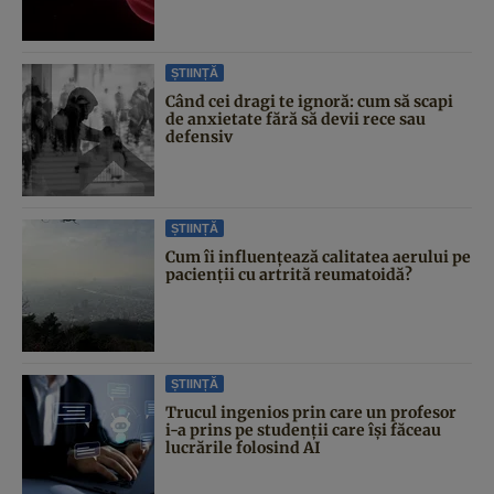
ȘTIINȚĂ
Când cei dragi te ignoră: cum să scapi
de anxietate fără să devii rece sau
defensiv
ȘTIINȚĂ
Cum îi influențează calitatea aerului pe
pacienții cu artrită reumatoidă?
ȘTIINȚĂ
Trucul ingenios prin care un profesor
i-a prins pe studenții care își făceau
lucrările folosind AI