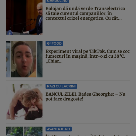
GANDUL.RO
Bolojan dă undă verde Transelectrica
să taie curentul companiilor, în
contextul crizei energetice. Cu cât...
G4FOOD
Experiment viral pe TikTok. Cum se coc
fursecuri în mașină, într-o zi cu 38°C.
„Chiar...
RAZI CU LACRIMI
BANCUL ZILEI. Badea Gheorghe: – Nu
pot face dragoste!
AVANTAJE.RO