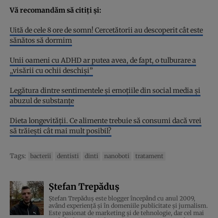
Vă recomandăm să citiți și:
Uită de cele 8 ore de somn! Cercetătorii au descoperit cât este
sănătos să dormim
Unii oameni cu ADHD ar putea avea, de fapt, o tulburare a
„visării cu ochii deschiși”
Legătura dintre sentimentele și emoțiile din social media și
abuzul de substanțe
Dieta longevității. Ce alimente trebuie să consumi dacă vrei
să trăiești cât mai mult posibil?
Tags:
bacterii
dentisti
dinti
nanoboti
tratament
Ștefan Trepăduș
Ștefan Trepăduș este blogger începând cu anul 2009,
având experiență și în domeniile publicitate și jurnalism.
Este pasionat de marketing și de tehnologie, dar cel mai