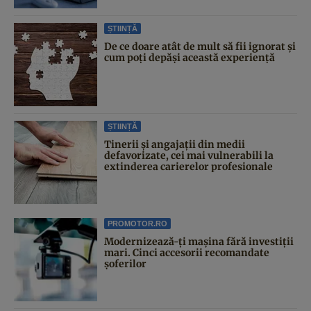
ȘTIINȚĂ
De ce doare atât de mult să fii ignorat și
cum poți depăși această experiență
ȘTIINȚĂ
Tinerii și angajații din medii
defavorizate, cei mai vulnerabili la
extinderea carierelor profesionale
PROMOTOR.RO
Modernizează-ți mașina fără investiții
mari. Cinci accesorii recomandate
șoferilor