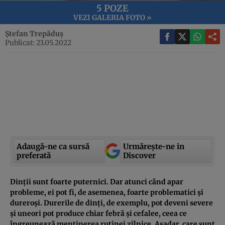
5 POZE
VEZI GALERIA FOTO »
Ștefan Trepăduș
Publicat: 23.05.2022
Adaugă-ne ca sursă
Urmărește-ne in
preferată
Discover
Dinții sunt foarte puternici. Dar atunci când apar
probleme, ei pot fi, de asemenea, foarte problematici și
dureroși. Durerile de dinți, de exemplu, pot deveni severe
și uneori pot produce chiar febră și cefalee, ceea ce
îngreunează menținerea rutinei zilnice. Așadar, care sunt