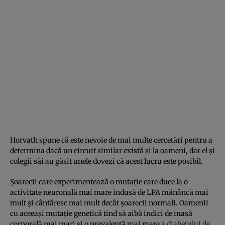
Horvath spune că este nevoie de mai multe cercetări pentru a
determina dacă un circuit similar există și la oameni, dar el și
colegii săi au găsit unele dovezi că acest lucru este posibil.
Șoarecii care experimentează o mutație care duce la o
activitate neuronală mai mare indusă de LPA mănâncă mai
mult și cântăresc mai mult decât șoarecii normali. Oamenii
cu aceeași mutație genetică tind să aibă indici de masă
corporală mai mari și o prevalență mai mare a
diabetului de