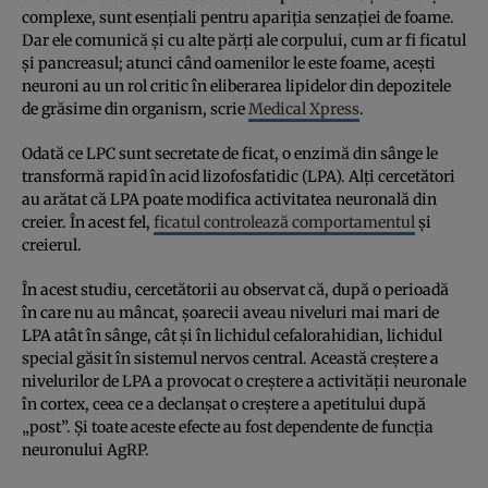
complexe, sunt esențiali pentru apariția senzației de foame.
Dar ele comunică și cu alte părți ale corpului, cum ar fi ficatul
și pancreasul; atunci când oamenilor le este foame, acești
neuroni au un rol critic în eliberarea lipidelor din depozitele
de grăsime din organism, scrie
Medical Xpress
.
Odată ce LPC sunt secretate de ficat, o enzimă din sânge le
transformă rapid în acid lizofosfatidic (LPA). Alți cercetători
au arătat că LPA poate modifica activitatea neuronală din
creier. În acest fel,
ficatul controlează comportamentul
și
creierul.
În acest studiu, cercetătorii au observat că, după o perioadă
în care nu au mâncat, șoarecii aveau niveluri mai mari de
LPA atât în sânge, cât și în lichidul cefalorahidian, lichidul
special găsit în sistemul nervos central. Această creștere a
nivelurilor de LPA a provocat o creștere a activității neuronale
în cortex, ceea ce a declanșat o creștere a apetitului după
„post”. Și toate aceste efecte au fost dependente de funcția
neuronului AgRP.