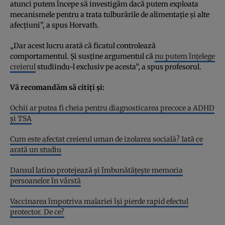
atunci putem începe să investigăm dacă putem exploata
mecanismele pentru a trata tulburările de alimentație și alte
afecțiuni”, a spus Horvath.
„Dar acest lucru arată că ficatul controlează
comportamentul. Și susține argumentul că
nu putem înțelege
creierul
studiindu-l exclusiv pe acesta”, a spus profesorul.
Vă recomandăm să citiți și:
Ochii ar putea fi cheia pentru diagnosticarea precoce a ADHD
și TSA
Cum este afectat creierul uman de izolarea socială? Iată ce
arată un studiu
Dansul latino protejează și îmbunătățește memoria
persoanelor în vârstă
Vaccinarea împotriva malariei își pierde rapid efectul
protector. De ce?