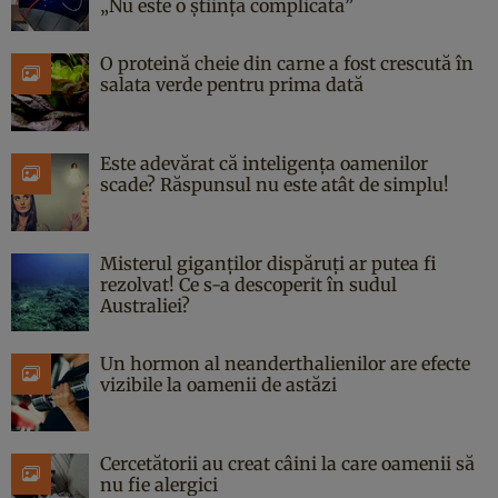
„Nu este o știință complicată”
O proteină cheie din carne a fost crescută în
salata verde pentru prima dată
Este adevărat că inteligența oamenilor
scade? Răspunsul nu este atât de simplu!
Misterul giganților dispăruți ar putea fi
rezolvat! Ce s-a descoperit în sudul
Australiei?
Un hormon al neanderthalienilor are efecte
vizibile la oamenii de astăzi
Cercetătorii au creat câini la care oamenii să
nu fie alergici