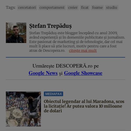
Tags:
cercetatori
comportament
creier
ficat
foame
studiu
Ștefan Trepăduș
Ștefan Trepăduș este blogger începând cu anul 2009,
având experiență și în domeniile publicitate și jurnalism.
Este pasionat de marketing și de tehnologie, dar cel mai
mult îi place să știe lucruri, motiv pentru care a fost
atras de Descopera.ro.
citește mai mult
Urmărește DESCOPERĂ.ro pe
Google News
Google Showcase
și
MEDIAFAX
Obiectul legendar al lui Maradona, scos
la licitație! Ar putea valora 10 milioane
de dolari