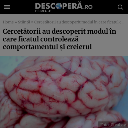
Home
»
Știință
»
Cercetătorii au descoperit modul în care ficatul controlează comportamentul și creierul
Cercetătorii au descoperit modul în
care ficatul controlează
comportamentul și creierul
Foto: Pixabay