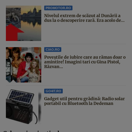
PROMOTOR.RO
Nivelul extrem de scăzut al Dunării a
dus la o descoperire rară. Era acolo de...
CIAO.RO
Poveştile de iubire care au rămas doar o
amintire! Imagini tari cu Gina Pistol,
Răzvan...
GO4IT.RO
Gadget util pentru grădină: Radio solar
portabil cu Bluetooth la Dedeman