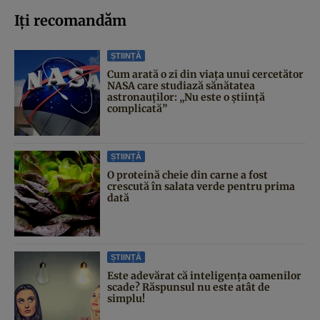
Iți recomandăm
ȘTIINȚĂ
Cum arată o zi din viața unui cercetător
NASA care studiază sănătatea
astronauților: „Nu este o știință
complicată”
ȘTIINȚĂ
O proteină cheie din carne a fost
crescută în salata verde pentru prima
dată
ȘTIINȚĂ
Este adevărat că inteligența oamenilor
scade? Răspunsul nu este atât de
simplu!