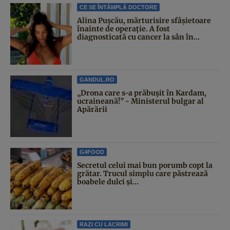
CE SE ÎNTÂMPLĂ DOCTORE
Alina Pușcău, mărturisire sfâșietoare
înainte de operație. A fost
diagnosticată cu cancer la sân în...
GANDUL.RO
„Drona care s-a prăbușit în Kardam,
ucraineană!” - Ministerul bulgar al
Apărării
G4FOOD
Secretul celui mai bun porumb copt la
grătar. Trucul simplu care păstrează
boabele dulci și...
RAZI CU LACRIMI