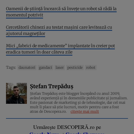
Oamenii de știință încearcă să învețe un robot să râdă la
momentul potrivit
Cercetătorii chinezi au testat mașini care levitează cu
ajutorul magneților
Mici „fabrici de medicamente” implantate în creier pot
eradica tumori în doar câteva zile
Tags:
daunatori
gandaci
laser
pesticide
robot
Ștefan Trepăduș
Ștefan Trepăduș este blogger începând cu anul 2009,
având experiență și în domeniile publicitate și jurnalism.
Este pasionat de marketing și de tehnologie, dar cel mai
mult îi place să știe lucruri, motiv pentru care a fost
atras de Descopera.ro.
citește mai mult
Urmărește DESCOPERĂ.ro pe