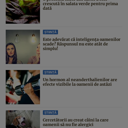
crescută în salata verde pentru prima
dată
ȘTIINȚĂ
Este adevărat că inteligența oamenilor
scade? Răspunsul nu este atât de
simplu!
ȘTIINȚĂ
Un hormon al neanderthalienilor are
efecte vizibile la oamenii de astăzi
ȘTIINȚĂ
Cercetătorii au creat câini la care
oamenii să nu fie alergici