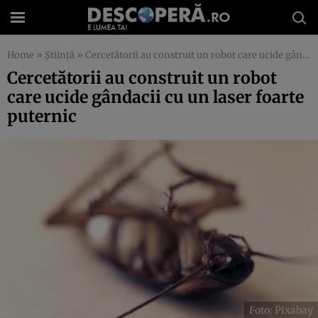
Home
»
Știință
»
Cercetătorii au construit un robot care ucide gândacii cu un laser foarte puternic
Cercetătorii au construit un robot
care ucide gândacii cu un laser foarte
puternic
Foto: Pixabay