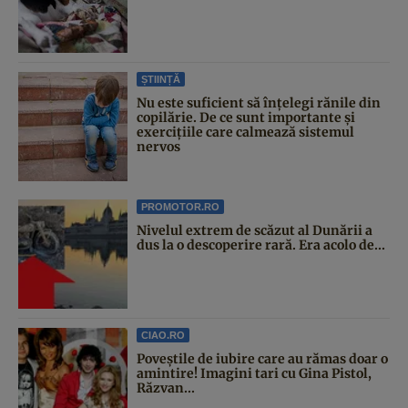
ȘTIINȚĂ
Nu este suficient să înțelegi rănile din
copilărie. De ce sunt importante și
exercițiile care calmează sistemul
nervos
PROMOTOR.RO
Nivelul extrem de scăzut al Dunării a
dus la o descoperire rară. Era acolo de...
CIAO.RO
Poveştile de iubire care au rămas doar o
amintire! Imagini tari cu Gina Pistol,
Răzvan...