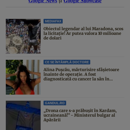
Google News
Google Showcase
și
MEDIAFAX
Obiectul legendar al lui Maradona, scos
la licitație! Ar putea valora 10 milioane
de dolari
CE SE ÎNTÂMPLĂ DOCTORE
Alina Pușcău, mărturisire sfâșietoare
înainte de operație. A fost
diagnosticată cu cancer la sân în...
GANDUL.RO
„Drona care s-a prăbușit în Kardam,
ucraineană!” - Ministerul bulgar al
Apărării