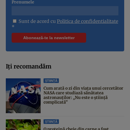
Prenumele
Sunt de acord cu
Politica de confidentialitate
*
Iți recomandăm
ȘTIINȚĂ
Cum arată o zi din viața unui cercetător
NASA care studiază sănătatea
astronauților: „Nu este o știință
complicată”
ȘTIINȚĂ
O proteină cheie din carne a fost