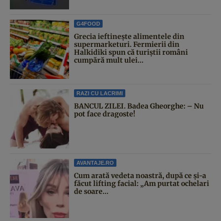
G4FOOD
Grecia ieftinește alimentele din
supermarketuri. Fermierii din
Halkidiki spun că turiștii români
cumpără mult ulei...
RAZI CU LACRIMI
BANCUL ZILEI. Badea Gheorghe: – Nu
pot face dragoste!
AVANTAJE.RO
Cum arată vedeta noastră, după ce și-a
făcut lifting facial: „Am purtat ochelari
de soare...