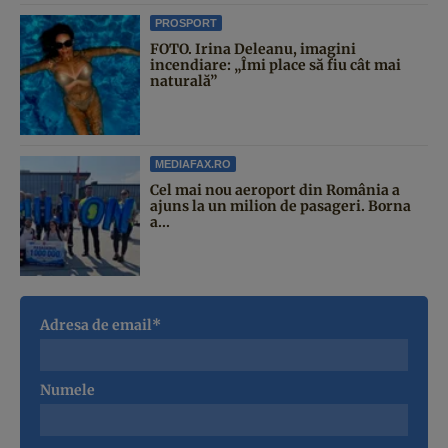
PROSPORT
FOTO. Irina Deleanu, imagini
incendiare: „Îmi place să fiu cât mai
naturală”
MEDIAFAX.RO
Cel mai nou aeroport din România a
ajuns la un milion de pasageri. Borna
a...
Adresa de email*
Numele