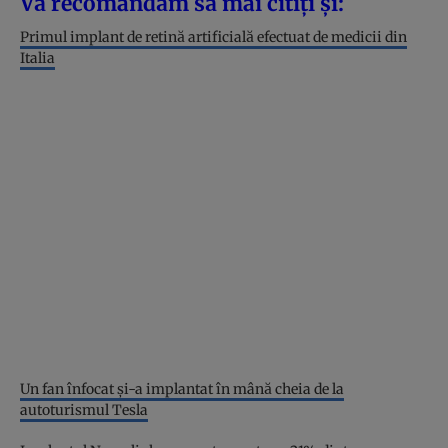
Vă recomandăm să mai citiți și:
Primul implant de retină artificială efectuat de medicii din
Italia
Un fan înfocat și-a implantat în mână cheia de la
autoturismul Tesla