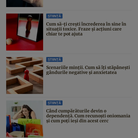
ȘTIINȚĂ
Cum să-ți crești încrederea în sine în
situații toxice. Fraze și acțiuni care
chiar te pot ajuta
ȘTIINȚĂ
Scenariile minții. Cum să îți stăpânești
gândurile negative și anxietatea
ȘTIINȚĂ
Când cumpărăturile devin o
dependență. Cum recunoști oniomania
și cum poți ieși din acest cerc