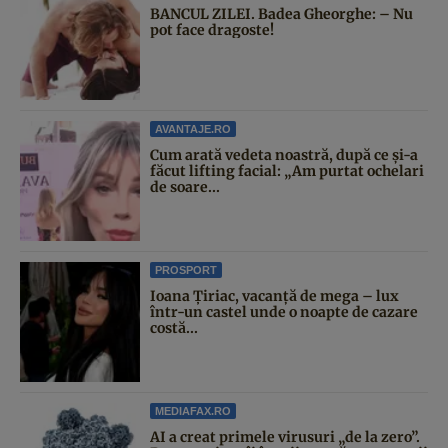
BANCUL ZILEI. Badea Gheorghe: – Nu
pot face dragoste!
AVANTAJE.RO
Cum arată vedeta noastră, după ce și-a
făcut lifting facial: „Am purtat ochelari
de soare...
PROSPORT
Ioana Țiriac, vacanță de mega – lux
într-un castel unde o noapte de cazare
costă...
MEDIAFAX.RO
AI a creat primele virusuri „de la zero”.