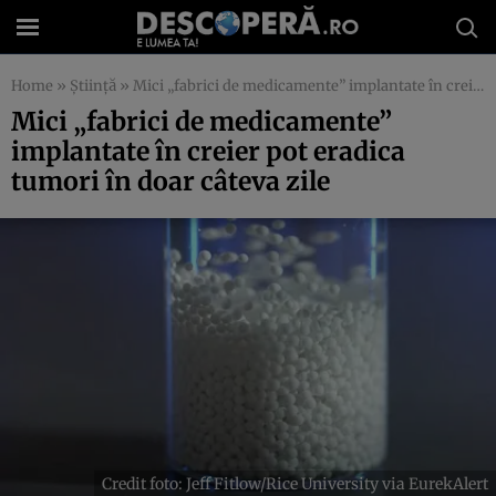
Home
»
Știință
»
Mici „fabrici de medicamente” implantate în creier pot eradica tumori în doar câteva zile
Mici „fabrici de medicamente”
implantate în creier pot eradica
tumori în doar câteva zile
Credit foto: Jeff Fitlow/Rice University via EurekAlert