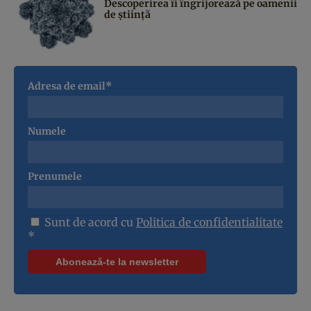
Descoperirea îi îngrijorează pe oamenii
de știință
Adresa de email*
Numele
Prenumele
Sunt de acord cu
Politica de confidentialitate
*