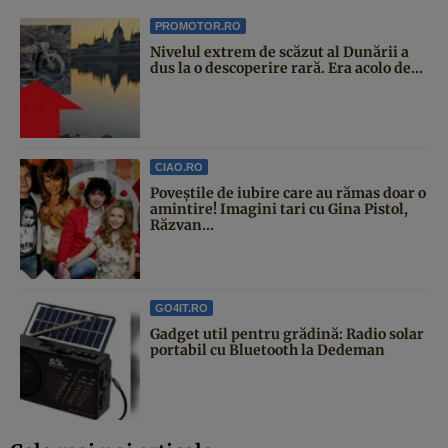
PROMOTOR.RO
Nivelul extrem de scăzut al Dunării a
dus la o descoperire rară. Era acolo de...
CIAO.RO
Poveştile de iubire care au rămas doar o
amintire! Imagini tari cu Gina Pistol,
Răzvan...
GO4IT.RO
Gadget util pentru grădină: Radio solar
portabil cu Bluetooth la Dedeman