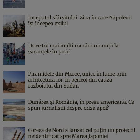
Începutul sfârşitului: Ziua în care Napoleon
îşi începea exilul
De ce tot mai mulți români renunță la
vacanțele în țară?
Piramidele din Meroe, unice în lume prin
arhitectura lor, în pericol din cauza
războiului din Sudan
Dunărea și România, în presa americană. Ce
spun jurnaliștii despre criza apei?
Coreea de Nord a lansat cel puțin un proiectil
neidentificat spre Marea Japoniei