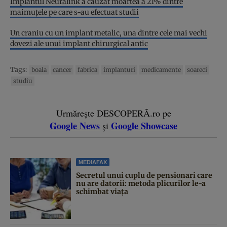
Implantul Neuralink a cauzat moartea a 21% dintre
maimuțele pe care s-au efectuat studii
Un craniu cu un implant metalic, una dintre cele mai vechi
dovezi ale unui implant chirurgical antic
Tags:
boala
cancer
fabrica
implanturi
medicamente
soareci
studiu
Urmărește DESCOPERĂ.ro pe
Google News
Google Showcase
și
MEDIAFAX
Secretul unui cuplu de pensionari care
nu are datorii: metoda plicurilor le-a
schimbat viața