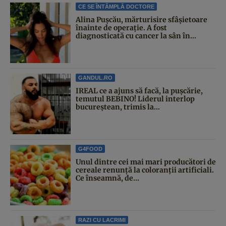
CE SE ÎNTÂMPLĂ DOCTORE
Alina Pușcău, mărturisire sfâșietoare
înainte de operație. A fost
diagnosticată cu cancer la sân în...
GANDUL.RO
IREAL ce a ajuns să facă, la pușcărie,
temutul BEBINO! Liderul interlop
bucureștean, trimis la...
G4FOOD
Unul dintre cei mai mari producători de
cereale renunță la coloranții artificiali.
Ce înseamnă, de...
RAZI CU LACRIMI