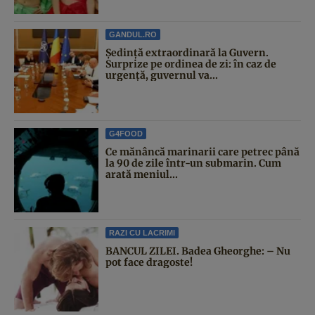
GANDUL.RO
Şedinţă extraordinară la Guvern.
Surprize pe ordinea de zi: în caz de
urgență, guvernul va...
G4FOOD
Ce mănâncă marinarii care petrec până
la 90 de zile într-un submarin. Cum
arată meniul...
RAZI CU LACRIMI
BANCUL ZILEI. Badea Gheorghe: – Nu
pot face dragoste!