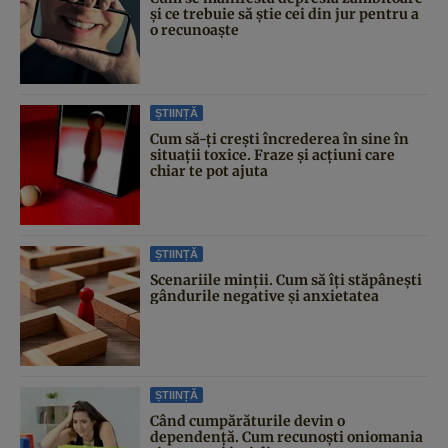
și ce trebuie să știe cei din jur pentru a
o recunoaște
ȘTIINȚĂ
Cum să-ți crești încrederea în sine în
situații toxice. Fraze și acțiuni care
chiar te pot ajuta
ȘTIINȚĂ
Scenariile minții. Cum să îți stăpânești
gândurile negative și anxietatea
ȘTIINȚĂ
Când cumpărăturile devin o
dependență. Cum recunoști oniomania