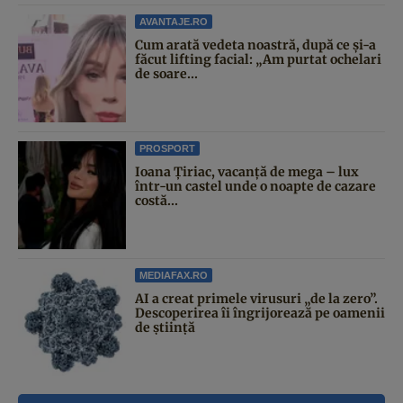
AVANTAJE.RO
Cum arată vedeta noastră, după ce și-a
făcut lifting facial: „Am purtat ochelari
de soare...
PROSPORT
Ioana Țiriac, vacanță de mega – lux
într-un castel unde o noapte de cazare
costă...
MEDIAFAX.RO
AI a creat primele virusuri „de la zero”.
Descoperirea îi îngrijorează pe oamenii
de știință