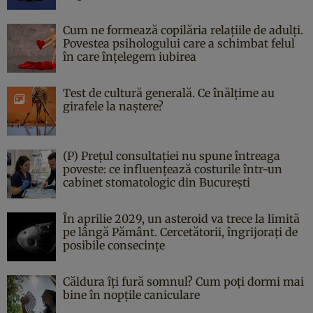
Cum ne formează copilăria relațiile de adulți.
Povestea psihologului care a schimbat felul
în care înțelegem iubirea
Test de cultură generală. Ce înălțime au
girafele la naștere?
(P) Prețul consultației nu spune întreaga
poveste: ce influențează costurile într-un
cabinet stomatologic din București
În aprilie 2029, un asteroid va trece la limită
pe lângă Pământ. Cercetătorii, îngrijorați de
posibile consecințe
Căldura îți fură somnul? Cum poți dormi mai
bine în nopțile caniculare