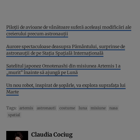
Piloții de avioane de vânătoare suferă aceleaşi modificări ale
creierului precum astronauții
Aurore spectaculoase deasupra Pământului, surprinse de
astronauții de pe Stația Spațială Internațională
Satelitul japonez Omotenashi din misiunea Artemis 1 a
„murit” înainte să ajungă pe Lună
Un nou robot, inspirat de șopârle, va explora suprafața lui
Marte
Tags:
artemis
astronauti
costume
luna
misiune
nasa
spatial
Claudia Cociug