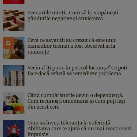
Scenariile minții. Cum să îți stăpânești
gândurile negative și anxietatea
Ceva ce savanții au crezut că este unic
oamenilor tocmai a fost observat și la
maimuțe
Vecinul îți pune în pericol locuința? Ce poți
face dacă refuză să remedieze problema
Când cumpărăturile devin o dependență.
Cum recunoști oniomania și cum poți ieși
din acest cerc
Cum să înveți toleranța la suferință.
Abilitatea care te ajută să nu mai reacționezi
impulsiv