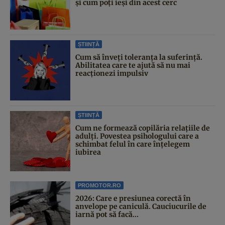
și cum poți ieși din acest cerc
ȘTIINȚĂ
Cum să înveți toleranța la suferință.
Abilitatea care te ajută să nu mai
reacționezi impulsiv
ȘTIINȚĂ
Cum ne formează copilăria relațiile de
adulți. Povestea psihologului care a
schimbat felul în care înțelegem
iubirea
PROMOTOR.RO
2026: Care e presiunea corectă în
anvelope pe caniculă. Cauciucurile de
iarnă pot să facă...