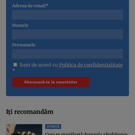
Adresa de email*
Numele
Prenumele
Sunt de acord cu
Politica de confidentialitate
*
Iți recomandăm
ȘTIINȚĂ
Cum se manifestă depresia zâmbitoare