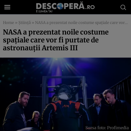
Home
»
Știință
»
NASA a prezentat noile costume spațiale care vor fi purtate de astronauții Artemis III
NASA a prezentat noile costume
spațiale care vor fi purtate de
astronauții Artemis III
Sursa foto: Profimedia