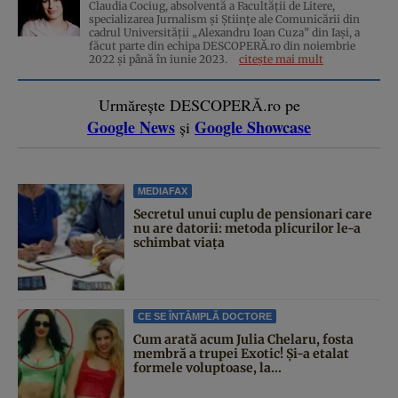
Claudia Cociug, absolventă a Facultății de Litere,
specializarea Jurnalism și Științe ale Comunicării din
cadrul Universității „Alexandru Ioan Cuza” din Iași, a
făcut parte din echipa DESCOPERĂ.ro din noiembrie
2022 și până în iunie 2023.
citește mai mult
Urmărește DESCOPERĂ.ro pe
Google News
Google Showcase
și
MEDIAFAX
Secretul unui cuplu de pensionari care
nu are datorii: metoda plicurilor le-a
schimbat viața
CE SE ÎNTÂMPLĂ DOCTORE
Cum arată acum Julia Chelaru, fosta
membră a trupei Exotic! Și-a etalat
formele voluptoase, la...