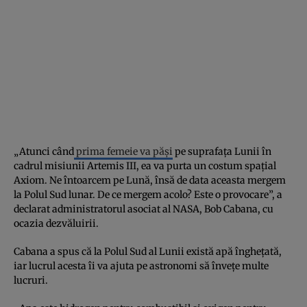
„Atunci când
prima femeie va păși
pe suprafața Lunii în
cadrul misiunii Artemis III, ea va purta un costum spațial
Axiom. Ne întoarcem pe Lună, însă de data aceasta mergem
la Polul Sud lunar. De ce mergem acolo? Este o provocare”, a
declarat administratorul asociat al NASA, Bob Cabana, cu
ocazia dezvăluirii.
Cabana a spus că la Polul Sud al Lunii există apă înghețată,
iar lucrul acesta îi va ajuta pe astronomi să învețe multe
lucruri.