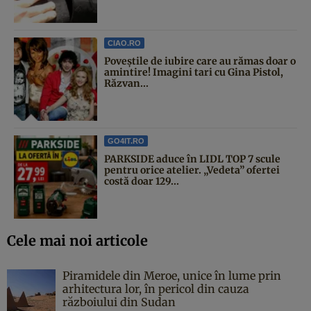
CIAO.RO
Poveştile de iubire care au rămas doar o
amintire! Imagini tari cu Gina Pistol,
Răzvan...
GO4IT.RO
PARKSIDE aduce în LIDL TOP 7 scule
pentru orice atelier. „Vedeta” ofertei
costă doar 129...
Cele mai noi articole
Piramidele din Meroe, unice în lume prin
arhitectura lor, în pericol din cauza
războiului din Sudan