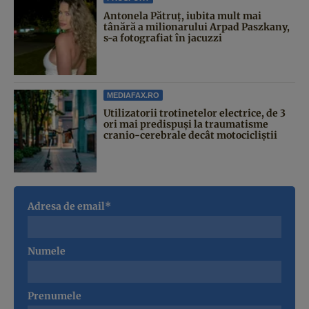
Antonela Pătruț, iubita mult mai
tânără a milionarului Arpad Paszkany,
s-a fotografiat în jacuzzi
MEDIAFAX.RO
Utilizatorii trotinetelor electrice, de 3
ori mai predispuși la traumatisme
cranio-cerebrale decât motocicliștii
Adresa de email*
Numele
Prenumele