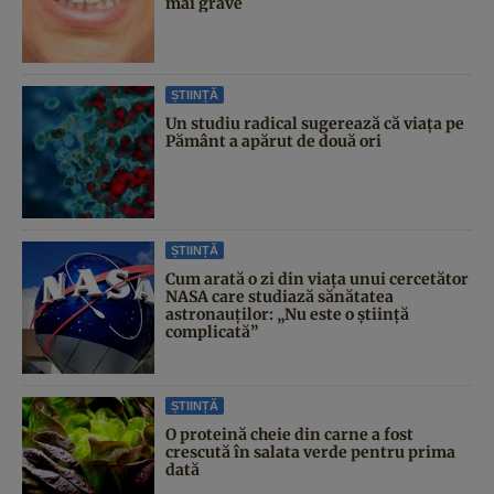
mai grave
ȘTIINȚĂ
Un studiu radical sugerează că viața pe
Pământ a apărut de două ori
ȘTIINȚĂ
Cum arată o zi din viața unui cercetător
NASA care studiază sănătatea
astronauților: „Nu este o știință
complicată”
ȘTIINȚĂ
O proteină cheie din carne a fost
crescută în salata verde pentru prima
dată