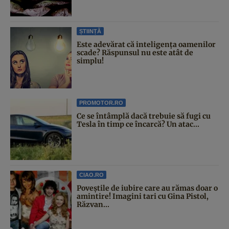
ȘTIINȚĂ
Este adevărat că inteligența oamenilor
scade? Răspunsul nu este atât de
simplu!
PROMOTOR.RO
Ce se întâmplă dacă trebuie să fugi cu
Tesla în timp ce încarcă? Un atac...
CIAO.RO
Poveştile de iubire care au rămas doar o
amintire! Imagini tari cu Gina Pistol,
Răzvan...