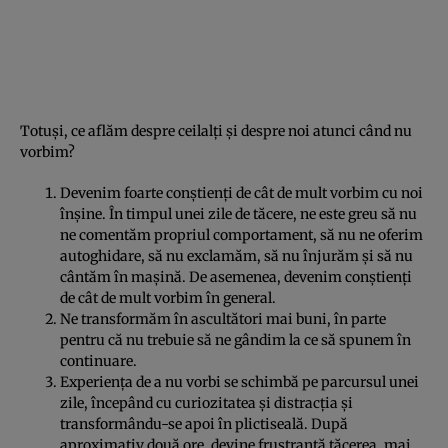
Totuși, ce aflăm despre ceilalți și despre noi atunci când nu
vorbim?
Devenim foarte conștienți de cât de mult vorbim cu noi
înșine. În timpul unei zile de tăcere, ne este greu să nu
ne comentăm propriul comportament, să nu ne oferim
autoghidare, să nu exclamăm, să nu înjurăm și să nu
cântăm în mașină. De asemenea, devenim conștienți
de cât de mult vorbim în general.
Ne transformăm în ascultători mai buni, în parte
pentru că nu trebuie să ne gândim la ce să spunem în
continuare.
Experiența de a nu vorbi se schimbă pe parcursul unei
zile, începând cu curiozitatea și distracția și
transformându-se apoi în plictiseală. După
aproximativ două ore, devine frustrantă tăcerea, mai