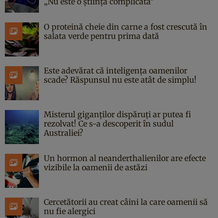
„Nu este o știință complicată”
O proteină cheie din carne a fost crescută în
salata verde pentru prima dată
Este adevărat că inteligența oamenilor
scade? Răspunsul nu este atât de simplu!
Misterul giganților dispăruți ar putea fi
rezolvat! Ce s-a descoperit în sudul
Australiei?
Un hormon al neanderthalienilor are efecte
vizibile la oamenii de astăzi
Cercetătorii au creat câini la care oamenii să
nu fie alergici