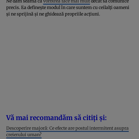
Ne dăm seama că
vorbirea face mai mult
decât să comunice
precis. Ea definește modul în care suntem cu ceilalți oameni
și ne sprijină și ne ghidează propriile acțiuni.
Vă mai recomandăm să citiți și:
Descoperire majoră: Ce efecte are postul intermitent asupra
creierului uman?