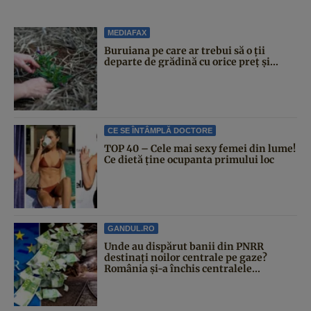
MEDIAFAX
Buruiana pe care ar trebui să o ții
departe de grădină cu orice preț și...
CE SE ÎNTÂMPLĂ DOCTORE
TOP 40 – Cele mai sexy femei din lume!
Ce dietă ține ocupanta primului loc
GANDUL.RO
Unde au dispărut banii din PNRR
destinați noilor centrale pe gaze?
România și-a închis centralele...