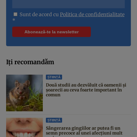
Sunt de acord cu
Politica de confidentialitate
*
Iți recomandăm
ȘTIINȚĂ
Două studii au dezvăluit că oamenii și
șoarecii au ceva foarte important în
comun
ȘTIINȚĂ
Sângerarea gingiilor ar putea fi un
semn precoce al unei afecțiuni mult