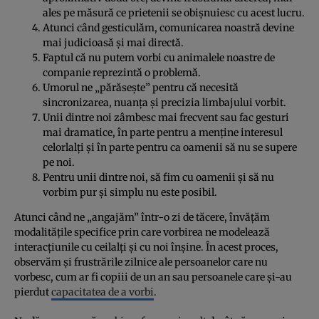
ales pe măsură ce prietenii se obișnuiesc cu acest lucru.
Atunci când gesticulăm, comunicarea noastră devine
mai judicioasă și mai directă.
Faptul că nu putem vorbi cu animalele noastre de
companie reprezintă o problemă.
Umorul ne „părăsește” pentru că necesită
sincronizarea, nuanța și precizia limbajului vorbit.
Unii dintre noi zâmbesc mai frecvent sau fac gesturi
mai dramatice, în parte pentru a menține interesul
celorlalți și în parte pentru ca oamenii să nu se supere
pe noi.
Pentru unii dintre noi, să fim cu oamenii și să nu
vorbim pur și simplu nu este posibil.
Atunci când ne „angajăm” într-o zi de tăcere, învățăm
modalitățile specifice prin care vorbirea ne modelează
interacțiunile cu ceilalți și cu noi înșine. În acest proces,
observăm și frustrările zilnice ale persoanelor care nu
vorbesc, cum ar fi copiii de un an sau persoanele care și-au
pierdut
capacitatea de a vorbi
.