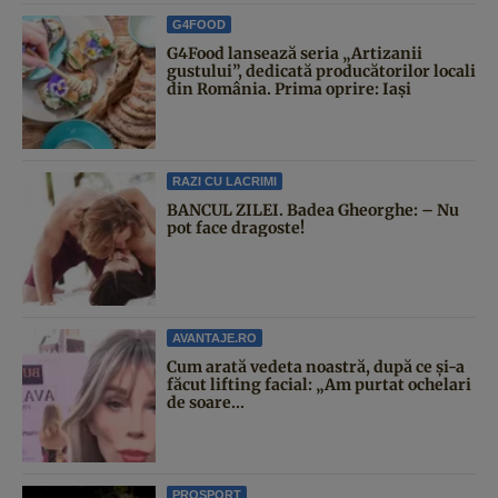
G4FOOD
G4Food lansează seria „Artizanii
gustului”, dedicată producătorilor locali
din România. Prima oprire: Iași
RAZI CU LACRIMI
BANCUL ZILEI. Badea Gheorghe: – Nu
pot face dragoste!
AVANTAJE.RO
Cum arată vedeta noastră, după ce și-a
făcut lifting facial: „Am purtat ochelari
de soare...
PROSPORT