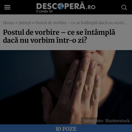
Home
»
Știință
»
Postul de vorbire – ce se întâmplă dacă nu vorbim într-o zi?
Postul de vorbire – ce se întâmplă
dacă nu vorbim într-o zi?
Sursa foto: Shutterstock
10 POZE