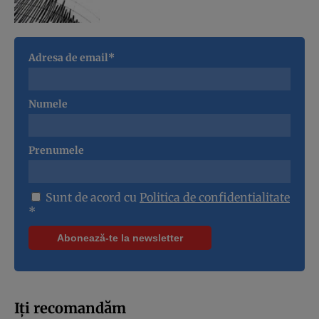
Adresa de email*
Numele
Prenumele
Sunt de acord cu
Politica de confidentialitate
*
Iți recomandăm