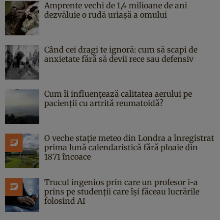
Amprente vechi de 1,4 milioane de ani
dezvăluie o rudă uriașă a omului
Când cei dragi te ignoră: cum să scapi de
anxietate fără să devii rece sau defensiv
Cum îi influențează calitatea aerului pe
pacienții cu artrită reumatoidă?
O veche stație meteo din Londra a înregistrat
prima lună calendaristică fără ploaie din
1871 încoace
Trucul ingenios prin care un profesor i-a
prins pe studenții care își făceau lucrările
folosind AI