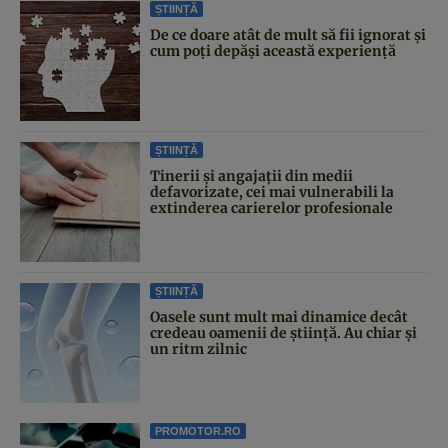
ȘTIINȚĂ
De ce doare atât de mult să fii ignorat și
cum poți depăși această experiență
ȘTIINȚĂ
Tinerii și angajații din medii
defavorizate, cei mai vulnerabili la
extinderea carierelor profesionale
ȘTIINȚĂ
Oasele sunt mult mai dinamice decât
credeau oamenii de știință. Au chiar și
un ritm zilnic
PROMOTOR.RO