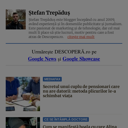
Ștefan Trepăduș
Ștefan Trepăduș este blogger începând cu anul 2009,
având experiență și în domeniile publicitate și jurnalism.
Este pasionat de marketing și de tehnologie, dar cel mai
mult îi place să știe lucruri, motiv pentru care a fost
atras de Descopera.ro.
citește mai mult
Urmărește DESCOPERĂ.ro pe
Google News
Google Showcase
și
MEDIAFAX
Secretul unui cuplu de pensionari care
nu are datorii: metoda plicurilor le-a
schimbat viața
CE SE ÎNTÂMPLĂ DOCTORE
Cum se manifestă boala cu care Alina