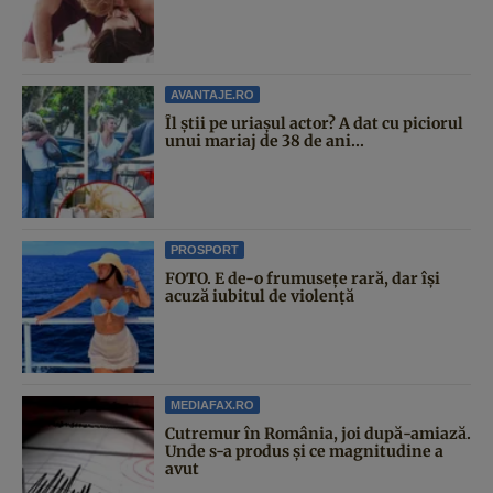
AVANTAJE.RO
Îl știi pe uriașul actor? A dat cu piciorul
unui mariaj de 38 de ani...
PROSPORT
FOTO. E de-o frumusețe rară, dar își
acuză iubitul de violență
MEDIAFAX.RO
Cutremur în România, joi după-amiază.
Unde s-a produs și ce magnitudine a
avut