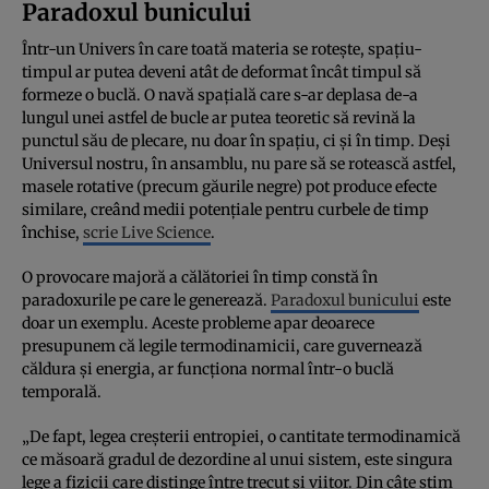
Paradoxul bunicului
Într-un Univers în care toată materia se rotește, spațiu-
timpul ar putea deveni atât de deformat încât timpul să
formeze o buclă. O navă spațială care s-ar deplasa de-a
lungul unei astfel de bucle ar putea teoretic să revină la
punctul său de plecare, nu doar în spațiu, ci și în timp. Deși
Universul nostru, în ansamblu, nu pare să se rotească astfel,
masele rotative (precum găurile negre) pot produce efecte
similare, creând medii potențiale pentru curbele de timp
închise,
scrie Live Science
.
O provocare majoră a călătoriei în timp constă în
paradoxurile pe care le generează.
Paradoxul bunicului
este
doar un exemplu. Aceste probleme apar deoarece
presupunem că legile termodinamicii, care guvernează
căldura și energia, ar funcționa normal într-o buclă
temporală.
„De fapt, legea creșterii entropiei, o cantitate termodinamică
ce măsoară gradul de dezordine al unui sistem, este singura
lege a fizicii care distinge între trecut și viitor. Din câte știm