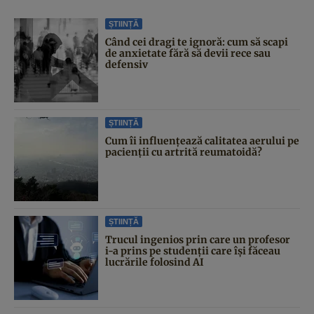
ȘTIINȚĂ
Când cei dragi te ignoră: cum să scapi
de anxietate fără să devii rece sau
defensiv
ȘTIINȚĂ
Cum îi influențează calitatea aerului pe
pacienții cu artrită reumatoidă?
ȘTIINȚĂ
Trucul ingenios prin care un profesor
i-a prins pe studenții care își făceau
lucrările folosind AI