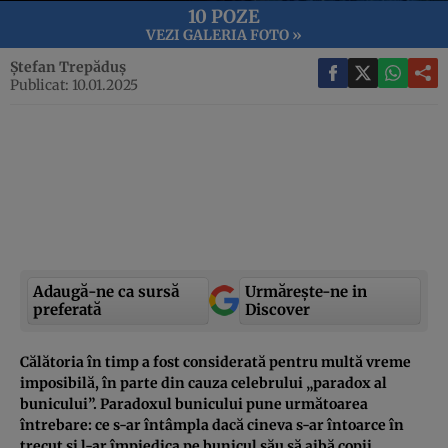
10 POZE
VEZI GALERIA FOTO »
Ștefan Trepăduș
Publicat: 10.01.2025
Adaugă-ne ca sursă
Urmărește-ne in
preferată
Discover
Călătoria în timp a fost considerată pentru multă vreme
imposibilă, în parte din cauza celebrului „paradox al
bunicului”. Paradoxul bunicului pune următoarea
întrebare: ce s-ar întâmpla dacă cineva s-ar întoarce în
trecut și l-ar împiedica pe bunicul său să aibă copii,