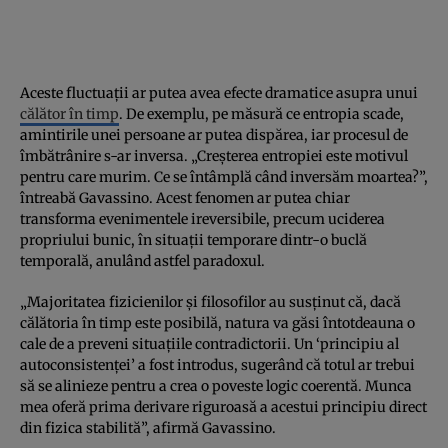
Aceste fluctuații ar putea avea efecte dramatice asupra unui
călător în timp
. De exemplu, pe măsură ce entropia scade,
amintirile unei persoane ar putea dispărea, iar procesul de
îmbătrânire s-ar inversa. „Creșterea entropiei este motivul
pentru care murim. Ce se întâmplă când inversăm moartea?”,
întreabă Gavassino. Acest fenomen ar putea chiar
transforma evenimentele ireversibile, precum uciderea
propriului bunic, în situații temporare dintr-o buclă
temporală, anulând astfel paradoxul.
„Majoritatea fizicienilor și filosofilor au susținut că, dacă
călătoria în timp este posibilă, natura va găsi întotdeauna o
cale de a preveni situațiile contradictorii. Un ‘principiu al
autoconsistenței’ a fost introdus, sugerând că totul ar trebui
să se alinieze pentru a crea o poveste logic coerentă. Munca
mea oferă prima derivare riguroasă a acestui principiu direct
din fizica stabilită”, afirmă Gavassino.