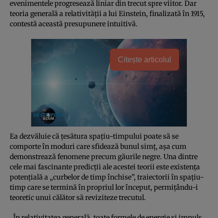
evenimentele progresează liniar din trecut spre viitor. Dar
teoria generală a relativității a lui Einstein, finalizată în 1915,
contestă această presupunere intuitivă.
Citește articolul
Ea dezvăluie că țesătura spațiu-timpului poate să se
comporte în moduri care sfidează bunul simț, așa cum
demonstrează fenomene precum găurile negre. Una dintre
cele mai fascinante predicții ale acestei teorii este existența
potențială a „curbelor de timp închise”, traiectorii în spațiu-
timp care se termină în propriul lor început, permițându-i
teoretic unui călător să reviziteze trecutul.
„În relativitatea generală, toate formele de energie și impuls