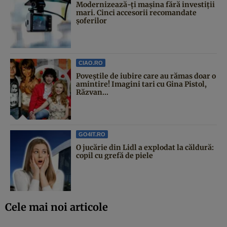
Modernizează-ți mașina fără investiții
mari. Cinci accesorii recomandate
șoferilor
CIAO.RO
Poveştile de iubire care au rămas doar o
amintire! Imagini tari cu Gina Pistol,
Răzvan...
GO4IT.RO
O jucărie din Lidl a explodat la căldură:
copil cu grefă de piele
Cele mai noi articole