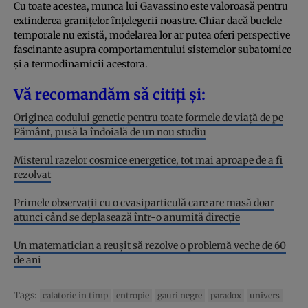
Cu toate acestea, munca lui Gavassino este valoroasă pentru
extinderea granițelor înțelegerii noastre. Chiar dacă buclele
temporale nu există, modelarea lor ar putea oferi perspective
fascinante asupra comportamentului sistemelor subatomice
și a termodinamicii acestora.
Vă recomandăm să citiți și:
Originea codului genetic pentru toate formele de viață de pe
Pământ, pusă la îndoială de un nou studiu
Misterul razelor cosmice energetice, tot mai aproape de a fi
rezolvat
Primele observații cu o cvasiparticulă care are masă doar
atunci când se deplasează într-o anumită direcție
Un matematician a reușit să rezolve o problemă veche de 60
de ani
Tags:
calatorie in timp
entropie
gauri negre
paradox
univers