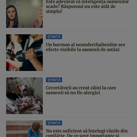
Este adevărat că inteligența oamenilor
scade? Răspunsul nu este atât de
simplu!
ȘTIINȚĂ
Un hormon al neanderthalienilor are
efecte vizibile la oamenii de astăzi
ȘTIINȚĂ
Cercetătorii au creat câini la care
oamenii să nu fie alergici
ȘTIINȚĂ
Nu este suficient să înțelegi rănile din
copilărie. De ce sunt importante și