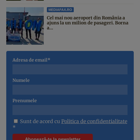
MEDIAFAX.RO
Cel mai nou aeroport din România a
ajuns la un milion de pasageri. Borna
a...
Adresa de email*
Numele
Prenumele
Sunt de acord cu
Politica de confidentialitate
*