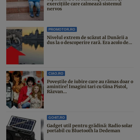
exercițiile care calmează sistemul
nervos
PROMOTOR.RO
Nivelul extrem de scăzut al Dunării a
dus la o descoperire rară. Era acolo de...
CIAO.RO
Poveştile de iubire care au rămas doar o
amintire! Imagini tari cu Gina Pistol,
Răzvan...
GO4IT.RO
Gadget util pentru grădină: Radio solar
portabil cu Bluetooth la Dedeman