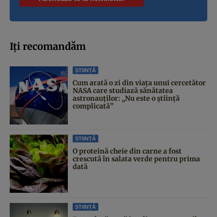
Iți recomandăm
ȘTIINȚĂ
Cum arată o zi din viața unui cercetător
NASA care studiază sănătatea
astronauților: „Nu este o știință
complicată”
ȘTIINȚĂ
O proteină cheie din carne a fost
crescută în salata verde pentru prima
dată
ȘTIINȚĂ