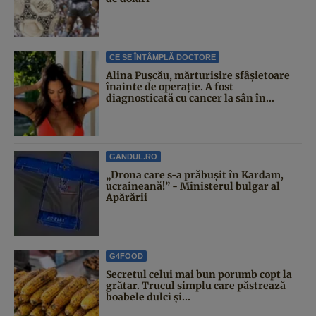
CE SE ÎNTÂMPLĂ DOCTORE
Alina Pușcău, mărturisire sfâșietoare
înainte de operație. A fost
diagnosticată cu cancer la sân în...
GANDUL.RO
„Drona care s-a prăbușit în Kardam,
ucraineană!” - Ministerul bulgar al
Apărării
G4FOOD
Secretul celui mai bun porumb copt la
grătar. Trucul simplu care păstrează
boabele dulci și...