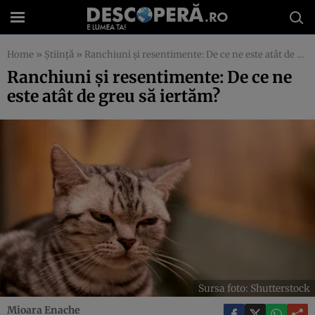
Home
»
Știință
»
Ranchiuni și resentimente: De ce ne este atât de greu să iertăm?
Ranchiuni și resentimente: De ce ne
este atât de greu să iertăm?
Sursa foto: Shutterstock
Mioara Enache