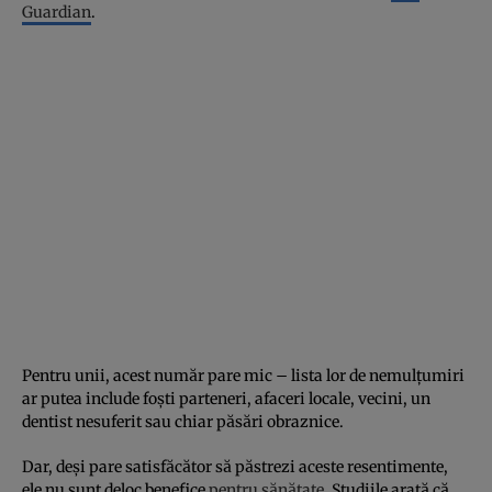
Guardian
.
Pentru unii, acest număr pare mic – lista lor de nemulțumiri
ar putea include foști parteneri, afaceri locale, vecini, un
dentist nesuferit sau chiar păsări obraznice.
Dar, deși pare satisfăcător să păstrezi aceste resentimente,
ele nu sunt deloc benefice
pentru sănătate
. Studiile arată că