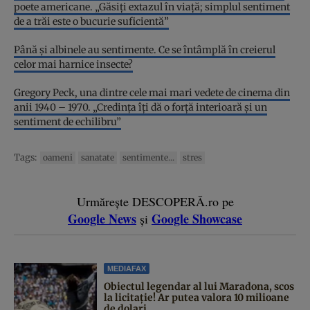
poete americane. „Găsiți extazul în viață; simplul sentiment
de a trăi este o bucurie suficientă”
Până și albinele au sentimente. Ce se întâmplă în creierul
celor mai harnice insecte?
Gregory Peck, una dintre cele mai mari vedete de cinema din
anii 1940 – 1970. „Credința îți dă o forță interioară și un
sentiment de echilibru”
Tags:
oameni
sanatate
sentimente...
stres
Urmărește DESCOPERĂ.ro pe
Google News
Google Showcase
și
MEDIAFAX
Obiectul legendar al lui Maradona, scos
la licitație! Ar putea valora 10 milioane
de dolari