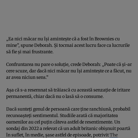
„Ea nici măcar nu își amintește că a fost în Brownies cu
mine”, spune Deborah. Și tocmai acest lucru face ca lucrurile
să fie și mai frustrante.
Confruntarea nu pare o soluție, crede Deborah: „Poate că și-ar
cere scuze, dar dacă nici măcar nu își amintește ce a făcut, nu
ar avea niciun sens.”
Așa că s-a resemnat să trăiască cu această senzație de iritare
permanentă, chiar dacă nu o lasă să o consume.
Dacă sunteți genul de persoană care ține ranchiună, probabil
recunoașteți sentimentul. Studiile arată că majoritatea
oamenilor au cel puțin câteva astfel de resentimente. Un
sondaj din 2022 a relevat că un adult britanic obișnuit poartă
în suflet, în medie, șase astfel de episoade, potrivit
The