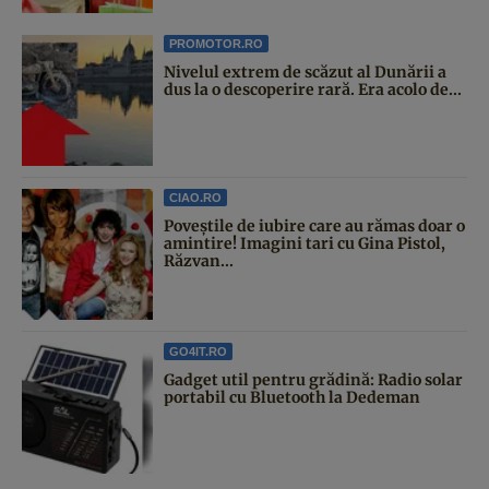
PROMOTOR.RO
Nivelul extrem de scăzut al Dunării a
dus la o descoperire rară. Era acolo de...
CIAO.RO
Poveştile de iubire care au rămas doar o
amintire! Imagini tari cu Gina Pistol,
Răzvan...
GO4IT.RO
Gadget util pentru grădină: Radio solar
portabil cu Bluetooth la Dedeman