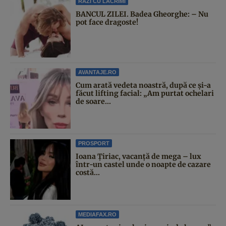
RAZI CU LACRIMI
BANCUL ZILEI. Badea Gheorghe: – Nu
pot face dragoste!
AVANTAJE.RO
Cum arată vedeta noastră, după ce și-a
făcut lifting facial: „Am purtat ochelari
de soare...
PROSPORT
Ioana Țiriac, vacanță de mega – lux
într-un castel unde o noapte de cazare
costă...
MEDIAFAX.RO