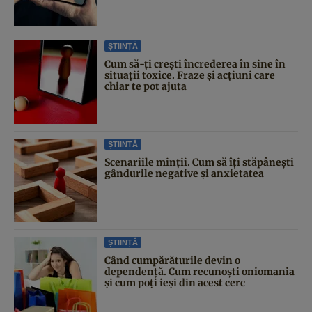
ȘTIINȚĂ
Cum să-ți crești încrederea în sine în
situații toxice. Fraze și acțiuni care
chiar te pot ajuta
ȘTIINȚĂ
Scenariile minții. Cum să îți stăpânești
gândurile negative și anxietatea
ȘTIINȚĂ
Când cumpărăturile devin o
dependență. Cum recunoști oniomania
și cum poți ieși din acest cerc