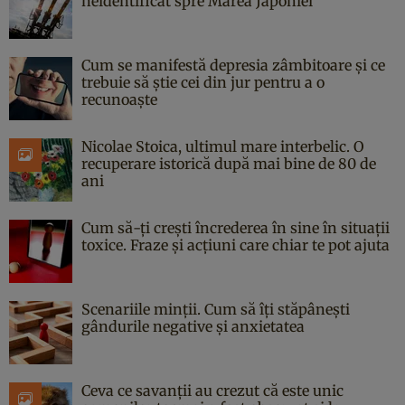
neidentificat spre Marea Japoniei
Cum se manifestă depresia zâmbitoare și ce
trebuie să știe cei din jur pentru a o
recunoaște
Nicolae Stoica, ultimul mare interbelic. O
recuperare istorică după mai bine de 80 de
ani
Cum să-ți crești încrederea în sine în situații
toxice. Fraze și acțiuni care chiar te pot ajuta
Scenariile minții. Cum să îți stăpânești
gândurile negative și anxietatea
Ceva ce savanții au crezut că este unic