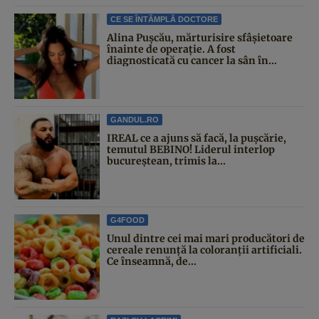
CE SE ÎNTÂMPLĂ DOCTORE
Alina Pușcău, mărturisire sfâșietoare
înainte de operație. A fost
diagnosticată cu cancer la sân în...
GANDUL.RO
IREAL ce a ajuns să facă, la pușcărie,
temutul BEBINO! Liderul interlop
bucureștean, trimis la...
G4FOOD
Unul dintre cei mai mari producători de
cereale renunță la coloranții artificiali.
Ce înseamnă, de...