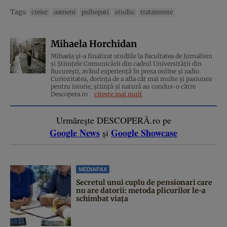
Tags:
creier
oameni
psihopati
studiu
tratamente
Mihaela Horchidan
Mihaela și-a finalizat studiile la Facultatea de Jurnalism
și Științele Comunicării din cadrul Universității din
București, având experiență în presa online și radio.
Curiozitatea, dorința de a afla cât mai multe și pasiunea
pentru istorie, ştiinţă şi natură au condus-o către
Descopera.ro
citește mai mult
Urmărește DESCOPERĂ.ro pe
Google News
Google Showcase
și
MEDIAFAX
Secretul unui cuplu de pensionari care
nu are datorii: metoda plicurilor le-a
schimbat viața