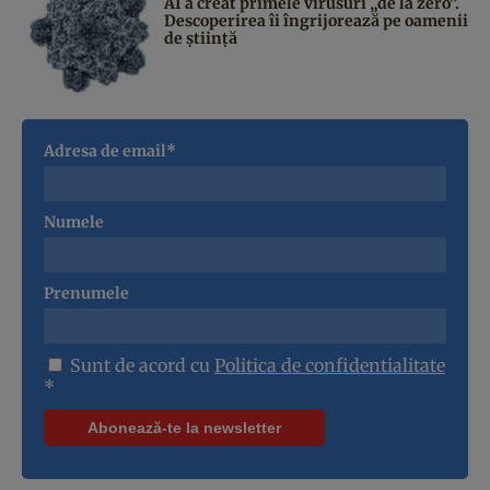
AI a creat primele virusuri „de la zero”.
Descoperirea îi îngrijorează pe oamenii
de știință
Adresa de email*
Numele
Prenumele
Sunt de acord cu
Politica de confidentialitate
*