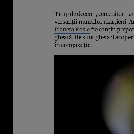
Timp de decenii, cercetătorii a
versanții munților marțieni. An
Planeta Roșie
fie conțin prepo
gheață, fie sunt ghețari acoper
în compoziție.