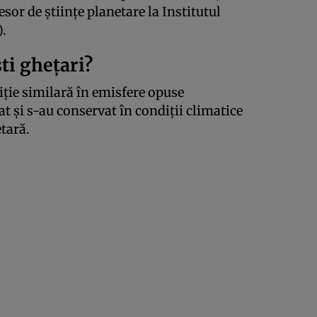
or de științe planetare la Institutul
.
ti ghețari?
iție similară în emisfere opuse
t și s-au conservat în condiții climatice
etară.