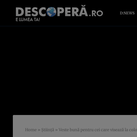
D:NEWS
Home
»
Știință
»
Veste bună pentru cei care visează la col