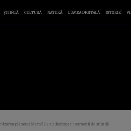
ȘTIINȚĂ
CULTURĂ
NATURĂ
LUMEA DIGITALĂ
ISTORIE
V
onizarea planetei Marte! Ce au descoperit oamenii de știință?