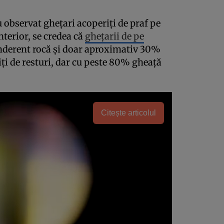
u observat ghețari acoperiți de praf pe
terior, se credea că
ghețarii de pe
nderent rocă și doar aproximativ 30%
iți de resturi, dar cu peste 80% gheață
Citește articolul