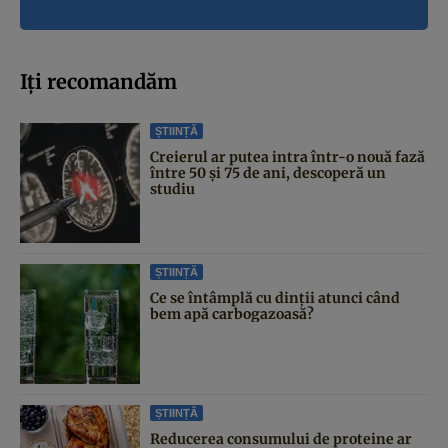
Iți recomandăm
ȘTIINȚĂ
Creierul ar putea intra într-o nouă fază
între 50 și 75 de ani, descoperă un
studiu
ȘTIINȚĂ
Ce se întâmplă cu dinții atunci când
bem apă carbogazoasă?
ȘTIINȚĂ
Reducerea consumului de proteine ar