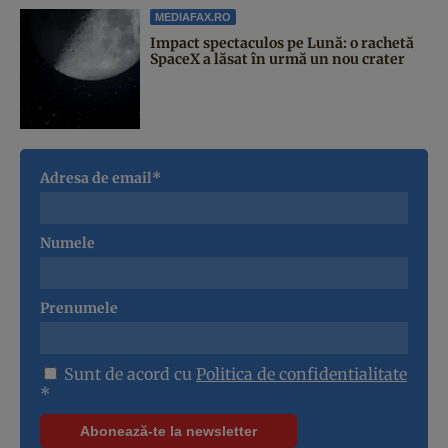
MEDIAFAX.RO
Impact spectaculos pe Lună: o rachetă
SpaceX a lăsat în urmă un nou crater
Adresa de email*
Numele
Prenumele
Sunt de acord cu
Politica de confidentialitate
*