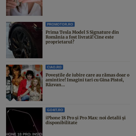
PROMOTOR.RO
Prima Tesla Model S Signature din
România a fost livrată! Cine este
proprietarul?
CIAO.RO
Poveştile de iubire care au rămas doar o
amintire! Imagini tari cu Gina Pistol,
Răzvan...
GO4IT.RO
iPhone 18 Pro și Pro Max: noi detalii și
disponibilitate