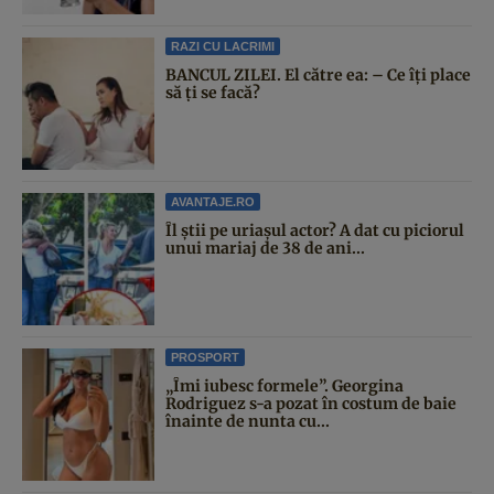
RAZI CU LACRIMI
BANCUL ZILEI. El către ea: – Ce îți place
să ți se facă?
AVANTAJE.RO
Îl știi pe uriașul actor? A dat cu piciorul
unui mariaj de 38 de ani...
PROSPORT
„Îmi iubesc formele”. Georgina
Rodriguez s-a pozat în costum de baie
înainte de nunta cu...