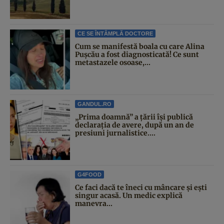
CE SE ÎNTÂMPLĂ DOCTORE
Cum se manifestă boala cu care Alina
Pușcău a fost diagnosticată! Ce sunt
metastazele osoase,...
GANDUL.RO
„Prima doamnă” a țării își publică
declarația de avere, după un an de
presiuni jurnalistice....
G4FOOD
Ce faci dacă te îneci cu mâncare și ești
singur acasă. Un medic explică
manevra...