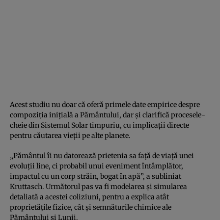
Acest studiu nu doar că oferă primele date empirice despre
compoziția inițială a Pământului, dar și clarifică procesele-
cheie din Sistemul Solar timpuriu, cu implicații directe
pentru căutarea vieții pe alte planete.
„Pământul îi nu datorează prietenia sa față de viață unei
evoluții line, ci probabil unui eveniment întâmplător,
impactul cu un corp străin, bogat în apă”, a subliniat
Kruttasch. Următorul pas va fi modelarea și simularea
detaliată a acestei coliziuni, pentru a explica atât
proprietățile fizice, cât și semnăturile chimice ale
Pământului și Lunii.