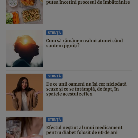
putea încetini procesul de îmbătrânire
ȘTIINȚĂ
Cum să rămânem calmi atunci când
suntem jigniți?
ȘTIINȚĂ
De ce unii oameni nu își cer niciodată
scuze și ce se întâmplă, de fapt, în
spatele acestui reflex
ȘTIINȚĂ
Efectul neștiut al unui medicament
pentru diabet folosit de 60 de ani