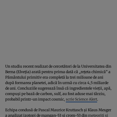
Un studiu recent realizat de cercetători de la Universitatea din
Berna (Elveția) arată pentru prima dată că „rețeta chimică” a
Pământului primitiv era completă la trei milioane de ani
după formarea planetei, adică în urmă cu circa 4,5 miliarde
de ani. Concluziile sugerează însă că ingredientele vieții, apă,
compuși pe bază de carbon, sulf, au fost aduse mai târziu,
probabil printr-un impact cosmic,
scrie Science Alert
.
Echipa condusă de Pascal Maurice Kruttasch și Klaus Mesger
a analizat izotopi de mangan-53 și crom-53 din
meteoriți și