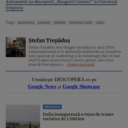
Astronomii au descoperit „Strugurii Cosmici” în Universul
timpuriu
Tags:
atmosfera
pamant
planete
sistemul solar
viata
Ștefan Trepăduș
Ștefan Trepăduș este blogger începând cu anul 2009,
având experiență și în domeniile publicitate și jurnalism.
Este pasionat de marketing și de tehnologie, dar cel mai
mult îi place să știe lucruri, motiv pentru care a fost
atras de Descopera.ro.
citește mai mult
Urmărește DESCOPERĂ.ro pe
Google News
Google Showcase
și
MEDIAFAX
Italia inaugurează o rețea de trasee
turistice de 1.500 km